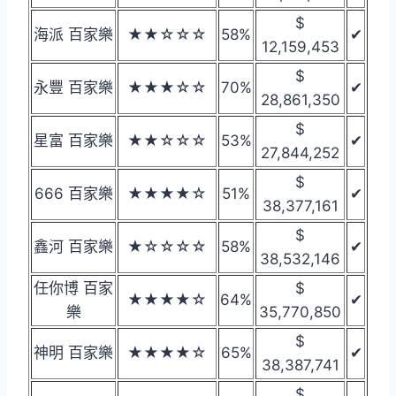
$
海派 百家樂
★★☆☆☆
58%
✔
12,159,453
$
永豐 百家樂
★★★☆☆
70%
✔
28,861,350
$
星富 百家樂
★★☆☆☆
53%
✔
27,844,252
$
666 百家樂
★★★★☆
51%
✔
38,377,161
$
鑫河 百家樂
★☆☆☆☆
58%
✔
38,532,146
任你博 百家
$
★★★★☆
64%
✔
樂
35,770,850
$
神明 百家樂
★★★★☆
65%
✔
38,387,741
$