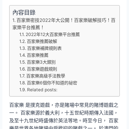
內容目錄
百家樂密技2022年大公開！百家樂破解技巧！百
家樂平台推薦！
2022年12大百家樂平台推薦
百家樂推薦破解
百家樂補牌規則表
百家樂推薦
百家樂3大類別
百家樂遊戲規則
百家樂高級手法教學
百家樂6個你不知道的祕密
Related posts:
百家樂 是撲克遊戲，亦是賭場中常見的賭博遊戲之
一。 百家樂源於義大利，十五世紀時期傳入法國，
及至十九世紀時盛傳於英法等地。時至今日， 百家
樂是世界各地賭場中受歡迎的賭戲之一。 於澳門的