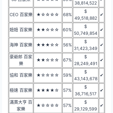
38,814,522
$
CEO 百家樂
★☆☆☆☆
68%
✔
49,518,882
$
妞妞 百家樂
★★☆☆☆
60%
✔
50,749,854
$
海神 百家樂
★★★☆☆
56%
✔
31,423,349
豪爺郎 百家
$
★★☆☆☆
67%
✔
樂
28,249,491
$
協和 百家樂
★☆☆☆☆
59%
✔
43,143,678
$
極速 百家樂
★★★★☆
57%
✔
36,716,517
滿貫大亨 百
$
★☆☆☆☆
57%
✔
家樂
29,129,599