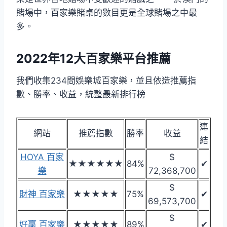
賭場中，百家樂賭桌的數目更是全球賭場之中最
多。
2022年12大百家樂平台推薦
我們收集234間娛樂城百家樂，並且依造推薦指
數、勝率、收益，統整最新排行榜
連
網站
推薦指數
勝率
收益
結
HOYA 百家
$
★★★★★★
84%
✔
樂
72,368,700
$
財神 百家樂
★★★★★
75%
✔
69,573,700
$
好贏 百家樂
★★★★★
89%
✔