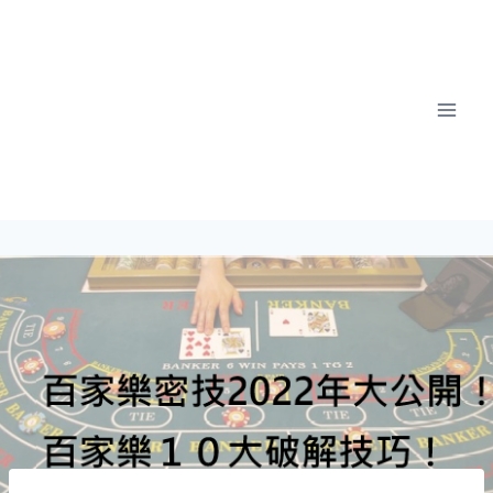
Skip
to
content