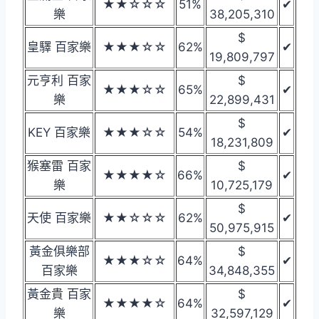
★★☆☆☆
51%
✔
樂
38,205,310
$
皇驛 百家樂
★★★☆☆
62%
✔
19,809,797
元亨利 百家
$
★★★☆☆
65%
✔
樂
22,899,431
$
KEY 百家樂
★★★☆☆
54%
✔
18,231,809
猴塞雷 百家
$
★★★★☆
66%
✔
樂
10,725,179
$
天使 百家樂
★★☆☆☆
62%
✔
50,975,915
黃金俱樂部
$
★★★☆☆
64%
✔
百家樂
34,848,355
黃金貴 百家
$
★★★★☆
64%
✔
樂
32,597,129