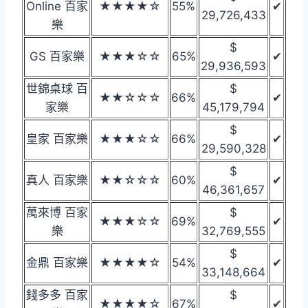
Online 百家
★★★★☆
55%
✔
29,726,433
樂
$
GS 百家樂
★★★☆☆
65%
✔
29,936,593
世錦桌球 百
$
★★☆☆☆
66%
✔
家樂
45,179,794
$
皇家 百家樂
★★★☆☆
66%
✔
29,590,328
$
真人 百家樂
★★☆☆☆
60%
✔
46,361,657
萬來博 百家
$
★★★☆☆
69%
✔
樂
32,769,555
$
金鼎 百家樂
★★★★☆
54%
✔
33,148,664
錢多多 百家
$
★★★★☆
67%
✔