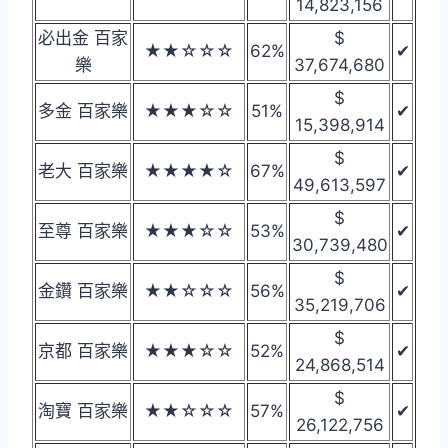
14,823,156
必出金 百家
$
★★☆☆☆
62%
✔
樂
37,674,680
$
多金 百家樂
★★★☆☆
51%
✔
15,398,914
$
老大 百家樂
★★★★☆
67%
✔
49,613,597
$
至尊 百家樂
★★★☆☆
53%
✔
30,739,480
$
金鑽 百家樂
★★☆☆☆
56%
✔
35,219,706
$
京都 百家樂
★★★☆☆
52%
✔
24,868,514
$
淘寶 百家樂
★★☆☆☆
57%
✔
26,122,756