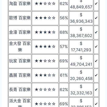
$
淘盈 百家樂
★★☆☆☆
62%
✔
48,849,657
$
歐博 百家樂
★★★☆☆
56%
✔
36,936,343
$
金濠 百家樂
★★★★☆
68%
✔
38,367,602
金大發 百家
$
★★★★☆
57%
✔
樂
17,741,293
$
玩家 百家樂
★★☆☆☆
69%
✔
49,704,241
$
鑫展 百家樂
★★★☆☆
61%
✔
20,260,458
$
長青 百家樂
★☆☆☆☆
62%
✔
32,332,163
派大金 百家
$
★☆☆☆☆
69%
✔