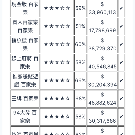
現金版 百家
$
★★★☆☆
59%
✔
樂
33,960,113
真人百家樂
$
★★☆☆☆
51%
✔
百家樂
17,798,699
捕魚機 百家
$
★★☆☆☆
60%
✔
樂
38,729,370
線上麻將 百
$
★★☆☆☆
58%
✔
家樂
40,546,845
推薦賺錢遊
$
★★★★☆
66%
✔
戲 百家樂
30,204,394
$
王牌 百家樂
★★★★☆
68%
✔
48,882,624
94大發 百
$
★★★★☆
58%
✔
家樂
30,317,686
$
炫海 百家樂
★★☆☆☆
62%
✔