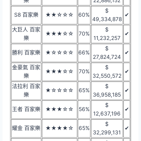
樂
22,886,152
$
S8 百家樂
★★☆☆☆
60%
✔
49,334,878
大巨人 百家
$
★★★☆☆
70%
✔
樂
11,232,257
$
勝利 百家樂
★☆☆☆☆
66%
✔
27,824,724
金豪氣 百家
$
★★★☆☆
70%
✔
樂
32,550,572
法拉利 百家
$
★☆☆☆☆
65%
✔
樂
36,958,185
$
王者 百家樂
★★★☆☆
56%
✔
12,637,196
$
耀金 百家樂
★★★★☆
65%
✔
32,299,131