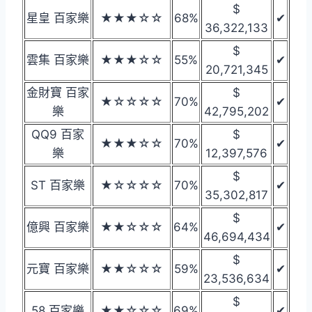
$
星皇 百家樂
★★★☆☆
68%
✔
36,322,133
$
雲集 百家樂
★★★☆☆
55%
✔
20,721,345
金財寶 百家
$
★☆☆☆☆
70%
✔
樂
42,795,202
QQ9 百家
$
★★★☆☆
70%
✔
樂
12,397,576
$
ST 百家樂
★☆☆☆☆
70%
✔
35,302,817
$
億興 百家樂
★★☆☆☆
64%
✔
46,694,434
$
元寶 百家樂
★★☆☆☆
59%
✔
23,536,634
$
58 百家樂
★★☆☆☆
69%
✔