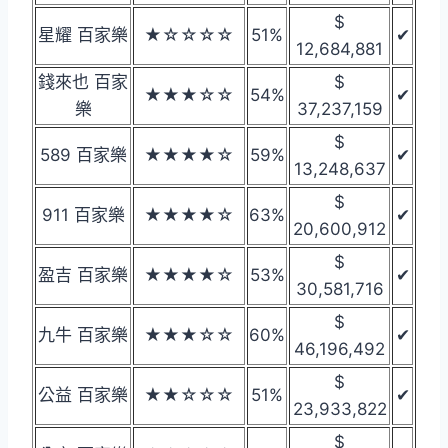
$
星耀 百家樂
★☆☆☆☆
51%
✔
12,684,881
錢來也 百家
$
★★★☆☆
54%
✔
樂
37,237,159
$
589 百家樂
★★★★☆
59%
✔
13,248,637
$
911 百家樂
★★★★☆
63%
✔
20,600,912
$
盈吉 百家樂
★★★★☆
53%
✔
30,581,716
$
九牛 百家樂
★★★☆☆
60%
✔
46,196,492
$
公益 百家樂
★★☆☆☆
51%
✔
23,933,822
$