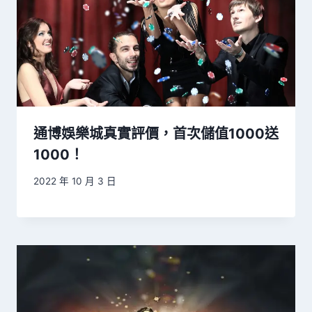
通博娛樂城真實評價，首次儲值1000送
1000！
By
2022 年 10 月 3 日
台
灣
博
弈
評
鑑
網