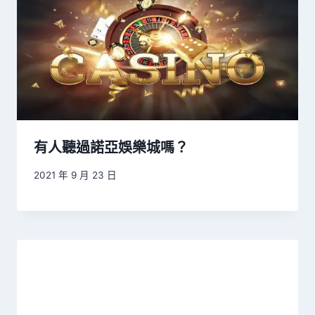
有人聽過諾亞娛樂城嗎？
By
2021 年 9 月 23 日
台
灣
博
弈
評
鑑
網