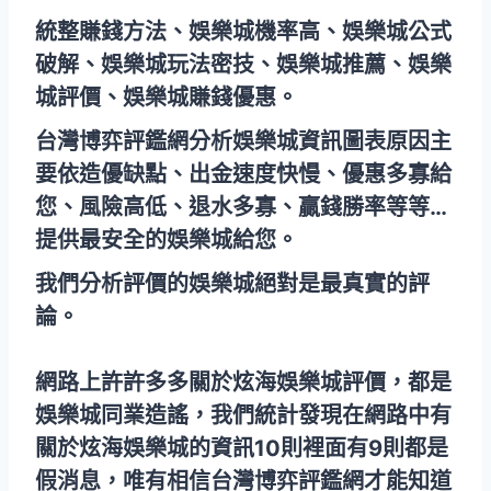
統整賺錢方法、娛樂城機率高、娛樂城公式
破解、娛樂城玩法密技、娛樂城推薦、娛樂
城評價、娛樂城賺錢優惠。
台灣博弈評鑑網分析娛樂城資訊圖表原因主
要依造優缺點、出金速度快慢、優惠多寡給
您、風險高低、退水多寡、贏錢勝率等等…
提供最安全的娛樂城給您。
我們分析評價的娛樂城絕對是最真實的評
論。
網路上許許多多關於炫海娛樂城評價，都是
娛樂城同業造謠，我們統計發現在網路中有
關於炫海娛樂城的資訊10則裡面有9則都是
假消息，唯有相信台灣博弈評鑑網才能知道