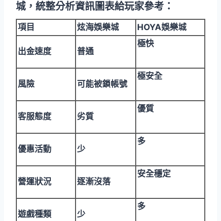
城，統整分析資訊圖表給玩家參考：
項目
炫海娛樂城
HOYA娛樂城
極快
出金速度
普通
極安全
風險
可能被鎖帳號
優質
客服態度
劣質
多
優惠活動
少
安全穩定
營運狀況
逐漸沒落
多
遊戲種類
少