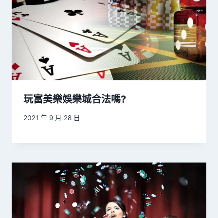
玩富美樂娛樂城合法嗎?
By
2021 年 9 月 28 日
台
灣
博
弈
評
鑑
網