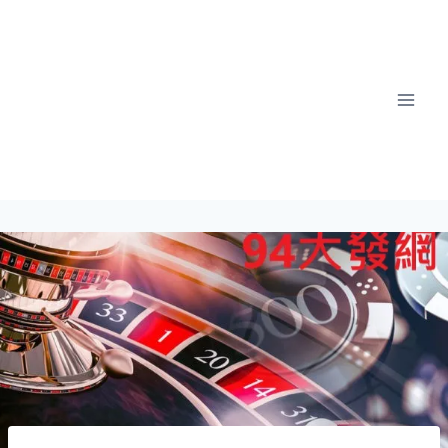
Skip
to
content