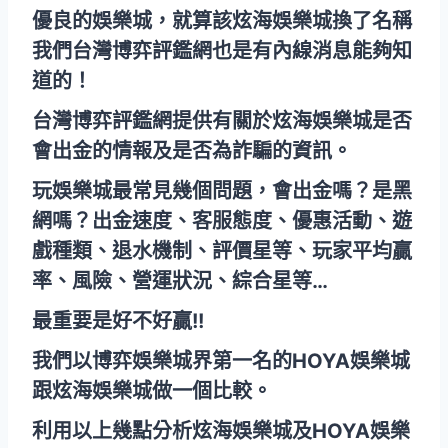
優良的娛樂城，就算該炫海娛樂城換了名稱
我們台灣博弈評鑑網也是有內線消息能夠知
道的！
台灣博弈評鑑網提供有關於炫海娛樂城是否
會出金的情報及是否為詐騙的資訊。
玩娛樂城最常見幾個問題，會出金嗎？是黑
網嗎？出金速度、客服態度、優惠活動、遊
戲種類、退水機制、評價星等、玩家平均贏
率、風險、營運狀況、綜合星等…
最重要是好不好贏!!
我們以博弈娛樂城界第一名的HOYA娛樂城
跟炫海娛樂城做一個比較。
利用以上幾點分析炫海娛樂城及HOYA娛樂