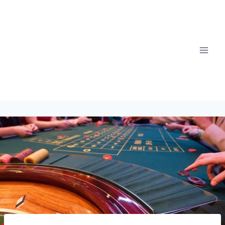
Skip
to
content