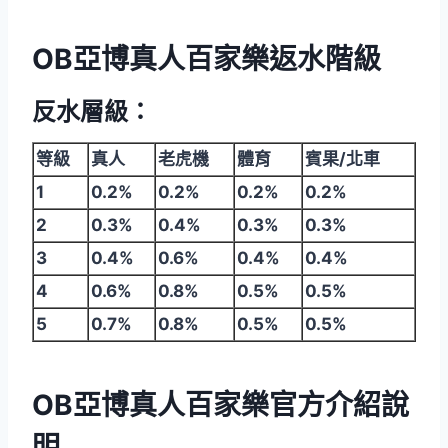
OB亞博真人百家樂返水階級
反水層級：
等級
真人
老虎機
體育
賓果/北車
1
0.2%
0.2%
0.2%
0.2%
2
0.3%
0.4%
0.3%
0.3%
3
0.4%
0.6%
0.4%
0.4%
4
0.6%
0.8%
0.5%
0.5%
5
0.7%
0.8%
0.5%
0.5%
OB亞博真人百家樂官方介紹說
明