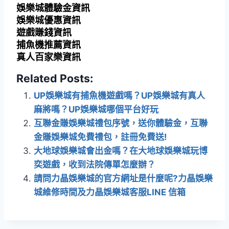
娛樂城體驗金資訊
娛樂城優惠資訊
遊戲賺錢資訊
捕魚機推薦資訊
真人百家樂資訊
Related Posts:
UP娛樂城有捕魚機遊戲嗎？UP娛樂城有真人
麻將嗎？UP娛樂城哪個平台好玩
互聯金賺娛樂城禮包序號，送你體驗金，互聯
金賺娛樂城免費禮包，註冊免費送!
大地球娛樂城會出金嗎？在大地球娛樂城玩博
奕遊戲，收到法院傳單怎麼辦？
請問力晶娛樂城的官方網址是什麼呢?力晶娛樂
城維修時間及力晶娛樂城客服LINE 信箱