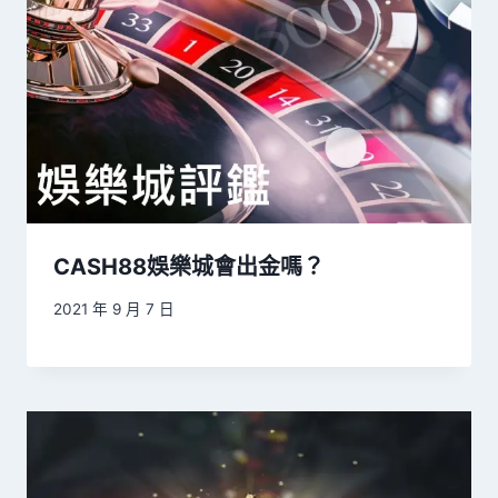
CASH88娛樂城會出金嗎？
By
2021 年 9 月 7 日
台
灣
博
弈
評
鑑
網