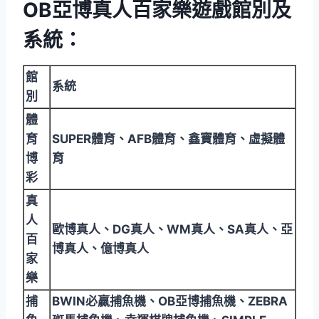
OB亞博真人百家樂遊戲館別及
系統：
館
系統
別
體
育
SUPER體育、AFB體育、鑫寶體育、虛擬體
博
育
彩
真
人
歐博真人、DG真人、WM真人、SA真人、亞
百
博真人、億博真人
家
樂
捕
BWIN必贏捕魚機、OB亞博捕魚機、ZEBRA