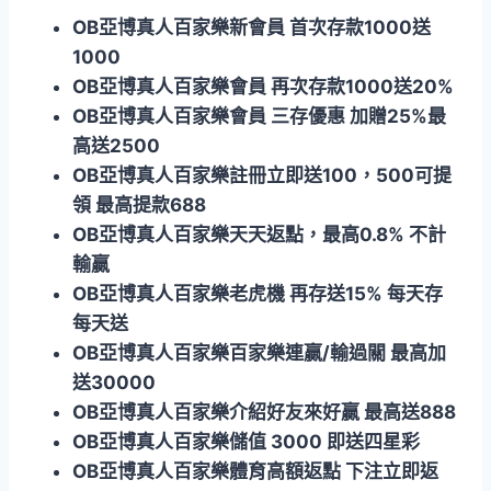
OB亞博真人百家樂新會員 首次存款1000送
1000
OB亞博真人百家樂會員 再次存款1000送20%
OB亞博真人百家樂會員 三存優惠 加贈25%最
高送2500
OB亞博真人百家樂註冊立即送100，500可提
領 最高提款688
OB亞博真人百家樂天天返點，最高0.8% 不計
輸贏
OB亞博真人百家樂老虎機 再存送15% 每天存
每天送
OB亞博真人百家樂百家樂連贏/輸過關 最高加
送30000
OB亞博真人百家樂介紹好友來好贏 最高送888
OB亞博真人百家樂儲值 3000 即送四星彩
OB亞博真人百家樂體育高額返點 下注立即返