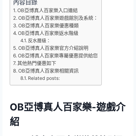
內容目錄
OB亞博真人百家樂入口連結
OB亞博真人百家樂遊戲館別及系統：
OB亞博真人百家樂優惠種類
OB亞博真人百家樂返水階級
反水層級：
OB亞博真人百家樂官方介紹說明
OB亞博真人百家樂專屬優惠提供給您
其他熱門優惠如下
OB亞博真人百家樂相關資訊
Related posts:
OB亞博真人百家樂-遊戲介
紹