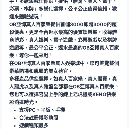
手，多款遊戲任你選，提供「體育、真人、電子、
彩票、棋牌」多樣化選擇，公平公正值得信賴，歡
迎來體驗遊玩！
OB亞博真人百家樂提供首儲3000即贈3000的超
殺優惠，更是全台返水最高的優質娛樂城，收錄體
育博彩、真人娛樂、電子遊戲、彩票遊戲以及棋牌
遊戲等，最公平公正、返水最高的OB亞博真人百家
樂，等你一起來戰！
在OB亞博真人百家樂真人娛樂城中，您可飽覽整個
豪華賭場和靚麗的美女荷官。
多種產品供您選擇，如真人百家樂，真人骰寶，真
人龍虎以及真人輪盤全部都在OB亞博真人百家樂。
您也可以選擇容易上手的線上老虎機或KENO快樂
彩消遣時光。
支援PC、平板、手機
合法註冊博彩執照
遊戲種類最多