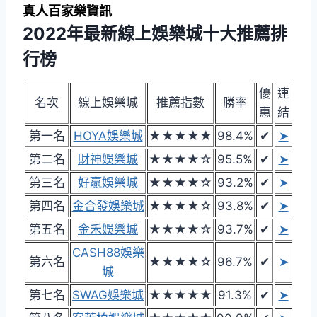
真人百家樂資訊
2022年最新線上娛樂城十大推薦排
行榜
優
連
名次
線上娛樂城
推薦指數
勝率
惠
結
第一名
HOYA娛樂城
★★★★★
98.4%
✔
➤
第二名
財神娛樂城
★★★★☆
95.5%
✔
➤
第三名
好贏娛樂城
★★★★☆
93.2%
✔
➤
第四名
金合發娛樂城
★★★★☆
93.8%
✔
➤
第五名
金禾娛樂城
★★★★☆
93.7%
✔
➤
CASH88娛樂
第六名
★★★★☆
96.7%
✔
➤
城
第七名
SWAG娛樂城
★★★★★
91.3%
✔
➤