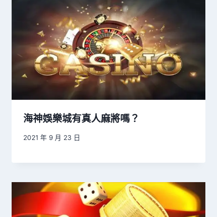
海神娛樂城有真人麻將嗎？
By
2021 年 9 月 23 日
台
灣
博
弈
評
鑑
網