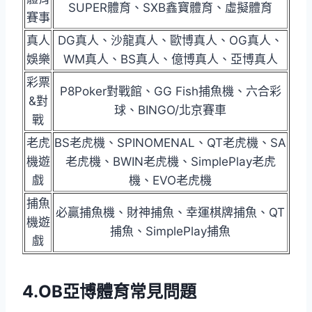
SUPER體育、SXB鑫寶體育、虛擬體育
賽事
真人
DG真人、沙龍真人、歐博真人、OG真人、
娛樂
WM真人、BS真人、億博真人、亞博真人
彩票
P8Poker對戰館、GG Fish捕魚機、六合彩
&對
球、BINGO/北京賽車
戰
老虎
BS老虎機、SPINOMENAL、QT老虎機、SA
機遊
老虎機、BWIN老虎機、SimplePlay老虎
戲
機、EVO老虎機
捕魚
必贏捕魚機、財神捕魚、幸運棋牌捕魚、QT
機遊
捕魚、SimplePlay捕魚
戲
4.OB亞博體育常見問題