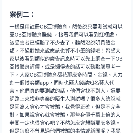
案例二：
一樣是用註冊OB亞博體育，然後說只要測試就可以
靠OB亞博體育賺錢 ，接著我們可以看到紅框處，
該受害者已經賠了不少去了，雖然沒說明具體金
額，不過對她來說應該也算不小筆的錢吧！希望大
家以後看到類似的廣告訊息時可以先上網查一下OB
亞博體育評價，或是懶得查的話可以動點腦思考一
下，人家OB亞博體育都花那麼多時間、金錢、人力
創一個博奕類app，同時也砸大錢請知名藝人代
言。他們真的要測試的話，他們會找不到人，還要
網路上來找非專業的陌生人測試嗎？很多人總說就
是因為太貪心才會被騙，我覺得正確，但是不完全
對，如果說貪心就會被騙，那些身價千萬上億的大
老闆一定也很貪心吧？不然怎麼會想賺那麼多錢。
但是怎麼不曾見過他們被騙的事情或新聞呢？我覺