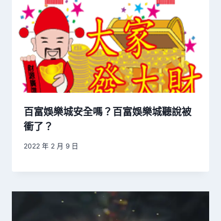
百富娛樂城安全嗎？百富娛樂城聽說被
衝了？
By
2022 年 2 月 9 日
台
灣
博
弈
評
鑑
網