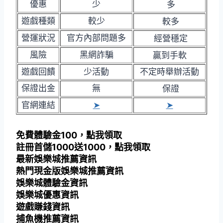
優惠
少
多
遊戲種類
較少
較多
營運狀況
官方內部問題多
經營穩定
風險
黑網詐騙
贏到手軟
遊戲回饋
少活動
不定時舉辦活動
保證出金
無
保證
官網連結
➤
➤
免費體驗金100，點我領取
註冊首儲1000送1000，點我領取
最新娛樂城推薦資訊
熱門現金版娛樂城推薦資訊
娛樂城體驗金資訊
娛樂城優惠資訊
遊戲賺錢資訊
捕魚機推薦資訊