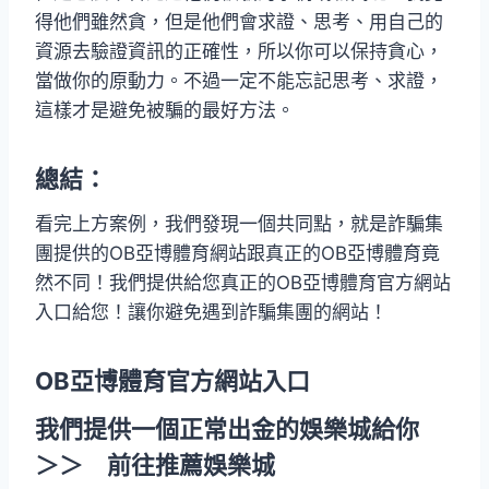
得他們雖然貪，但是他們會求證、思考、用自己的
資源去驗證資訊的正確性，所以你可以保持貪心，
當做你的原動力。不過一定不能忘記思考、求證，
這樣才是避免被騙的最好方法。
總結：
看完上方案例，我們發現一個共同點，就是詐騙集
團提供的OB亞博體育網站跟真正的OB亞博體育竟
然不同！我們提供給您真正的OB亞博體育官方網站
入口給您！讓你避免遇到詐騙集團的網站！
OB亞博體育官方網站入口
我們提供一個正常出金的娛樂城給你
＞＞
前往推薦娛樂城