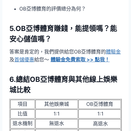
OB亞博體育的評價總分為何？
5.OB亞博體育賺錢，能提領嗎？能
安心儲值嗎？
答案是肯定的，我們提供給您OB亞博體育的
體驗金
及
首儲優惠
給您～
體驗金免費索取 >> 點我！
6.總結OB亞博體育與其他線上娛樂
城比較
項目
其他娛樂城
OB亞博體育
比值
1:1
1:1
退水機制
無退水
高退水