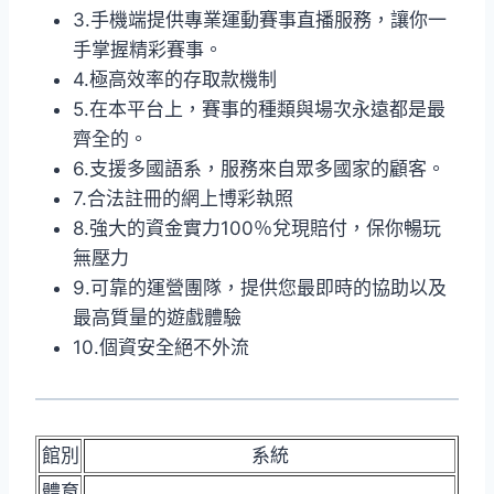
3.手機端提供專業運動賽事直播服務，讓你一
手掌握精彩賽事。
4.極高效率的存取款機制
5.在本平台上，賽事的種類與場次永遠都是最
齊全的。
6.支援多國語系，服務來自眾多國家的顧客。
7.合法註冊的網上博彩執照
8.強大的資金實力100％兌現賠付，保你暢玩
無壓力
9.可靠的運營團隊，提供您最即時的協助以及
最高質量的遊戲體驗
10.個資安全絕不外流
館別
系統
體育