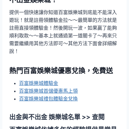
提供一個快速讓你知道百富娛樂城到底能不能深入
遊玩！就是註冊領體驗金拉～～最簡單的方法就是
註冊直接領體驗金！然後開玩一波，如果贏了能夠
順利取款～～基本上就通過第一道關卡了～再來只
需要繼續用其他方法即可～其他方法下面會詳細解
說！
熱門百富娛樂城優惠兌換，免費送
百富娛樂城體驗金
百富娛樂城首儲優惠馬上領
百富娛樂城禮包體驗金兌換
出金與不出金 娛樂城名單 >> 查閱