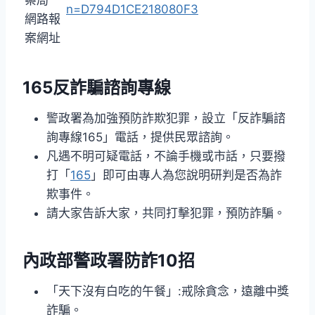
n=D794D1CE218080F3
網路報
案網址
165反詐騙諮詢專線
警政署為加強預防詐欺犯罪，設立「反詐騙諮
詢專線165」電話，提供民眾諮詢。
凡遇不明可疑電話，不論手機或市話，只要撥
打「
165
」即可由專人為您說明研判是否為詐
欺事件。
請大家告訴大家，共同打擊犯罪，預防詐騙。
內政部警政署防詐10招
「天下沒有白吃的午餐」:戒除貪念，遠離中獎
詐騙。