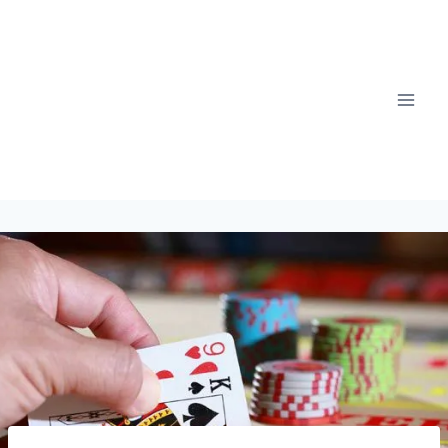
Skip
to
content