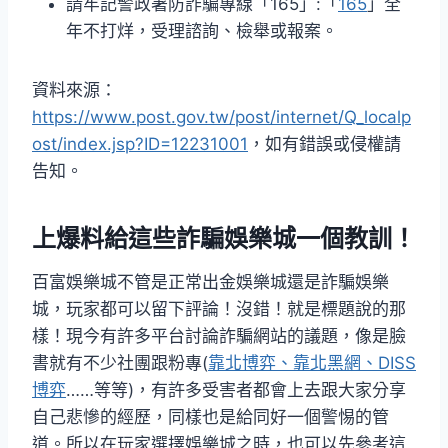
請牢記警政署防詐騙專線「165」:「
165
」全
年不打烊，受理諮詢、檢舉或報案。
資料來源：
https://www.post.gov.tw/post/internet/Q_localp
ost/index.jsp?ID=12231001
，如有錯誤或侵權請
告知。
上爆料給這些詐騙娛樂城一個教訓！
百富娛樂城不管是正常出金娛樂城還是詐騙娛樂
城，玩家都可以留下評論！沒錯！就是標題說的那
樣！現今有許多平台討論詐騙網站的議題，像是臉
書就有不少社團跟粉專(
靠北博弈、靠北黑網、DISS
博弈
……等等)，有許多受害者都會上去跟大家分享
自己悲慘的經歷，同樣也是給同好一個警惕的管
道。所以在玩家選擇娛樂城之時，也可以先參考這