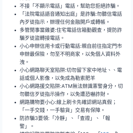
不接「不顯示電話」電話，幫助您拒絕詐騙。
「法院電話語音通知出庭」是詐騙:勿聽信電話
內歹徒指示，辦理任何金融開戶或轉帳。
多管閒事當雞婆:住宅電話信箱勤觀查，提防詐
騙歹徒盜轉接電話。
小心申辦信用卡或行動電話:親自前往指定門市
申辦最保險，勿至不明商家，以免個人資料外
洩。
小心網路聊天室陷阱:切勿留下家中地址、、電
話或個人影像，以免成為勒索肥羊
小心網路援交陷阱:ATM無法辦識憲警身分，切
勿聽信歹徒指示操作，以免遭恐嚇詐財。
網路購物要小心:線上刷卡先確認網站真假；
「一手交錢，一手驗貨」交易有保障。
防詐騙3要領:「冷靜」、「查證」、「報
警」。