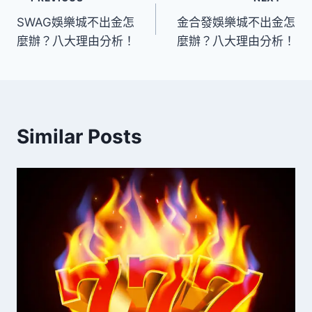
文
SWAG娛樂城不出金怎
金合發娛樂城不出金怎
章
麼辦？八大理由分析！
麼辦？八大理由分析！
導
覽
Similar Posts