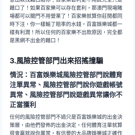
藉口了！如果百家樂可以存在套利，那澳門現場賭
場都可以關門不用營業了！百家樂就算你莊閒都同
時下注，你一樣輸了賠率的水錢，百富娛樂城都一
樣有利潤！所以任何的百家樂不出款原因，完全都
是黑網不出金的藉口！
3.風險控管部門出來招搖撞騙
情況：百富娛樂城風險控管部門說體育
注單異常、風險控管部門說你遊戲帳號
異常、風險控管部門說遊戲異常讓你不
正當獲利
任何的風險控管部門不過只是百富娛樂城的出金決
策層，由他們發佈的出金決定，任何體育注單就算
很會贏就說你異常，有信譽的大品牌娛樂城正確作