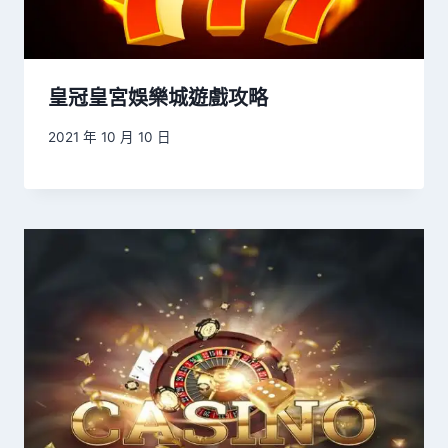
皇冠皇宮娛樂城遊戲攻略
By
2021 年 10 月 10 日
台
灣
博
弈
評
鑑
網