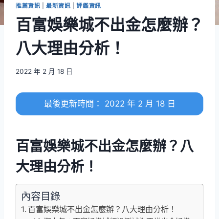
推薦資訊
|
最新資訊
|
評鑑資訊
百富娛樂城不出金怎麼辦？
八大理由分析！
By
2022 年 2 月 18 日
台
灣
博
最後更新時間： 2022 年 2 月 18 日
弈
評
鑑
百富娛樂城不出金怎麼辦？八
網
大理由分析！
內容目錄
百富娛樂城不出金怎麼辦？八大理由分析！