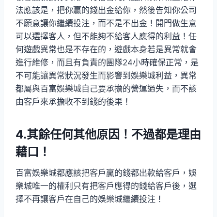
法應該是，把你贏的錢出金給你，然後告知你公司
不願意讓你繼續投注，而不是不出金！開門做生意
可以選擇客人，但不能夠不給客人應得的利益！任
何遊戲異常也是不存在的，遊戲本身若是異常就會
進行維修，而且有負責的團隊24小時確保正常，是
不可能讓異常狀況發生而影響到娛樂城利益，異常
都屬與百富娛樂城自己要承擔的營運過失，而不該
由客戶來承擔收不到錢的後果！
4.其餘任何其他原因！不過都是理由
藉口！
百富娛樂城都應該把客戶贏的錢都出款給客戶，娛
樂城唯一的權利只有把客戶應得的錢給客戶後，選
擇不再讓客戶在自己的娛樂城繼續投注！