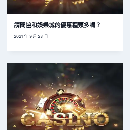
請問協和娛樂城的優惠種類多嗎？
By
2021 年 9 月 23 日
台
灣
博
弈
評
鑑
網