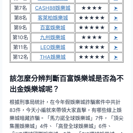
第7名
CASH88娛樂城
★★★★
➤
第8名
客萊柏娛樂城
★★★★★
➤
第9名
百富娛樂城
★★★★★
➤
第10名
九州娛樂城
★★★★
➤
第11名
LEO娛樂城
★★★★★
➤
第12名
THA娛樂城
★★★★★
➤
該怎麼分辨判斷百富娛樂城是否為不
出金娛樂城呢？
根據刑事局統計，在今年假娛樂城詐騙案件中共計
83件，今天小編就來帶領大家直擊，有哪些線上娛
樂城暗藏詐騙。「馬力諾全球娛樂城」7件，「頂尖
集團娛樂城」4件、「高登全球娛樂城」6件、