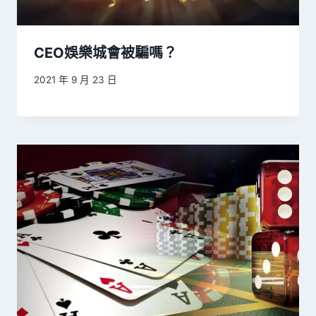
CEO娛樂城會被騙嗎？
By
2021 年 9 月 23 日
台
灣
博
弈
評
鑑
網