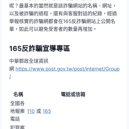
呢？最基本的當然就是該詐騙網站的名稱、網址，
以及被詐騙的過程，還有與客服對話的紀錄，經過
舉報核實的詐騙網都會在165反詐騙網站上公開名
單，如此可以避免受害者的數量再增加。
165反詐騙宣導專區
中華郵政全球資訊
網
https://www.post.gov.tw/post/internet/Group
/
名稱
電話或信箱
全國各
地報案
110
或
165
電話
犯罪案