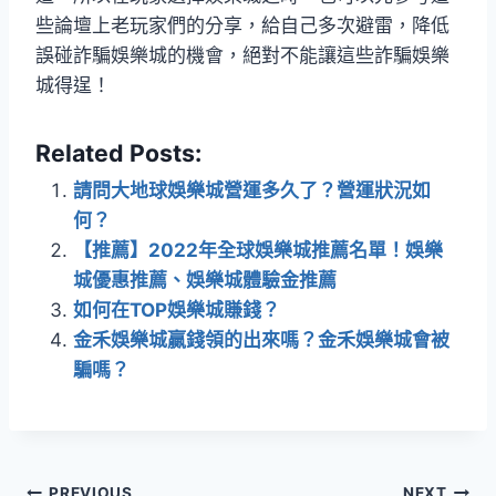
些論壇上老玩家們的分享，給自己多次避雷，降低
誤碰詐騙娛樂城的機會，絕對不能讓這些詐騙娛樂
城得逞！
Related Posts:
請問大地球娛樂城營運多久了？營運狀況如
何？
【推薦】2022年全球娛樂城推薦名單！娛樂
城優惠推薦、娛樂城體驗金推薦
如何在TOP娛樂城賺錢？
金禾娛樂城贏錢領的出來嗎？金禾娛樂城會被
騙嗎？
PREVIOUS
NEXT