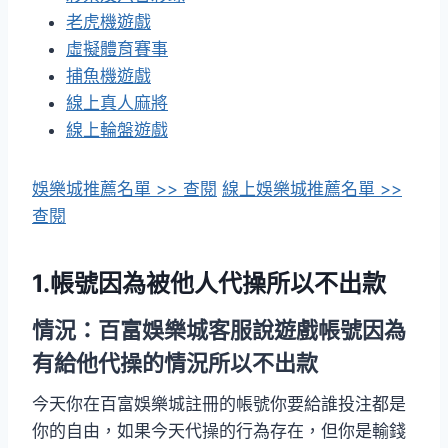
老虎機遊戲
虛擬體育賽事
捕魚機遊戲
線上真人麻將
線上輪盤遊戲
娛樂城推薦名單 >> 查閱
線上娛樂城推薦名單 >>
查閱
1.帳號因為被他人代操所以不出款
情況：百富娛樂城客服說遊戲帳號因為
有給他代操的情況所以不出款
今天你在百富娛樂城註冊的帳號你要給誰投注都是
你的自由，如果今天代操的行為存在，但你是輸錢