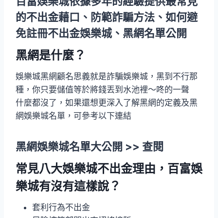
百富娛樂城依據多年的經驗提供
最常見
的不出金藉口、防範詐騙方法、如何避
免註冊不出金娛樂城、黑網名單公開
黑網是什麼？
娛樂城黑網顧名思義就是詐騙娛樂城，黑到不行那
種，你只要儲值等於將錢丟到水池裡～咚的一聲
什麼都沒了，如果還想更深入了解黑網的定義及黑
網娛樂城名單，可參考以下連結
黑網娛樂城名單大公開 >> 查閱
常見八大娛樂城不出金理由，百富娛
樂城有沒有這樣說？
套利行為不出金