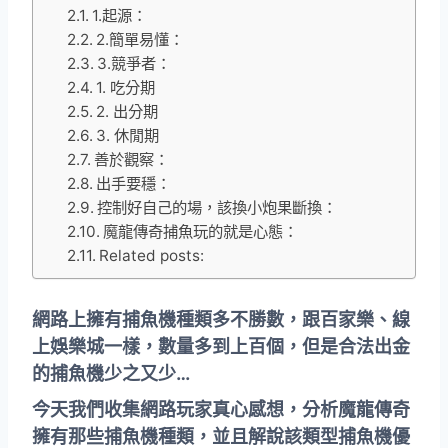
1.起源：
2.簡單易懂：
3.競爭者：
1. 吃分期
2. 出分期
3. 休閒期
善於觀察：
出手要穩：
控制好自己的場，該換小炮果斷換：
魔龍傳奇捕魚玩的就是心態：
Related posts:
網路上擁有捕魚機種類多不勝數，跟百家樂、線
上娛樂城一樣，數量多到上百個，但是合法出金
的捕魚機少之又少…
今天我們收集網路玩家真心感想，分析魔龍傳奇
擁有那些捕魚機種類，並且解說該類型捕魚機優