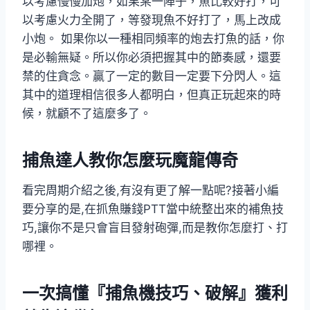
以考慮慢慢加炮，如果某一陣子，魚比較好打，可
以考慮火力全開了，等發現魚不好打了，馬上改成
小炮。 如果你以一種相同頻率的炮去打魚的話，你
是必輸無疑。所以你必須把握其中的節奏感，還要
禁的住貪念。贏了一定的數目一定要下分閃人。這
其中的道理相信很多人都明白，但真正玩起來的時
候，就顧不了這麼多了。
捕魚達人教你怎麼玩魔龍傳奇
看完周期介紹之後,有沒有更了解一點呢?接著小編
要分享的是,在抓魚賺錢PTT當中統整出來的補魚技
巧,讓你不是只會盲目發射砲彈,而是教你怎麼打、打
哪裡。
一次搞懂『捕魚機技巧、破解』獲利