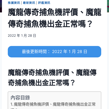
推薦資訊
|
最新資訊
|
評鑑資訊
魔龍傳奇捕魚機評價、魔龍
傳奇捕魚機出金正常嗎？
By
2022 年 1 月 28 日
台
灣
博
最後更新時間： 2022 年 1 月 28 日
弈
評
鑑
魔龍傳奇捕魚機評價、魔龍傳
網
奇捕魚機出金正常嗎？
內容目錄
魔龍傳奇捕魚機評價、魔龍傳奇捕魚機出金正常