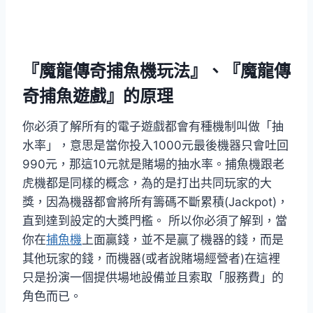
『魔龍傳奇捕魚機玩法』、『魔龍傳
奇
捕魚遊戲』的原理
你必須了解所有的電子遊戲都會有種機制叫做「抽
水率」，意思是當你投入1000元最後機器只會吐回
990元，那這10元就是賭場的抽水率。捕魚機跟老
虎機都是同樣的概念，為的是打出共同玩家的大
獎，因為機器都會將所有籌碼不斷累積(Jackpot)，
直到達到設定的大獎門檻。 所以你必須了解到，當
你在
捕魚機
上面贏錢，並不是贏了機器的錢，而是
其他玩家的錢，而機器(或者說賭場經營者)在這裡
只是扮演一個提供場地設備並且索取「服務費」的
角色而已。