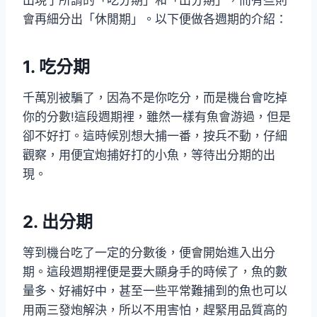
出現了所謂的「吃分期」和「出分期」，而有些則
會再細分出「休閒期」。以下便做各週期的介紹：
1. 吃分期
千萬別被騙了，因為不是你吃分，而是機台會吃掉
你的分數!這段週期裡，雖然一樣有魚會游過，但是
卻不好打。這時候別想大捕一番，按兵不動，仔細
觀察，用便宜炮捕好打的小魚，等待出分期的出
現。
2. 出分期
等到機台吃了一定的分數後，便會開始進入出分
期。這段週期裡便是要大顯身手的時候了，魚的數
量多、好補好中，甚至一些平常難捕到的魚也可以
用兩三發炮解決，所以不用害怕，趕緊用品質高的