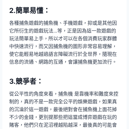
2.簡單易懂：
各種捕魚遊戲的捕魚機、手機遊戲，抑或是其他因
它所衍生的遊戲玩法…等，正是因為這一款遊戲的
玩法簡單易上手，所以才可以在各個消費玩家群體
中快速流行，而又因捕魚機的圖形非常容易理解，
使它能輕易地越過語言障礙流行於全世界，隨現在
信息的流通、網路的互通，會讓捕魚機更加流行。
3.競爭者：
從公平性的角度來看，捕魚機 是靠機率和難度來控
制的，真的不是一款完全公平的娛樂遊戲，如果真
的沉淪於這一遊戲，最後絕對會在捕魚機上面花掉
不少的金錢，更別提那些把這當成博弈遊戲在玩的
賭客，他們只在泥沼裡越陷越深，最後真的可能會