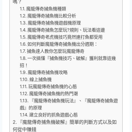
嗎？
魔龍傳奇捕魚機種類
魔龍傳奇捕魚機比較分析
魔龍傳奇捕魚機遊戲機原理
魔龍傳奇捕魚怎麼玩?規則、玩法看這邊
魔龍傳奇老虎機技巧竟然連打魚都受用
如何判斷魔龍傳奇捕魚機出分週期：
捕魚達人教你怎麼玩魔龍傳奇
一次搞懂『捕魚機技巧、破解』獲利就靠這幾
招！
魔龍傳奇捕魚機攻略
線上捕魚機
玩魔龍傳奇捕魚機的心態
魔龍傳奇捕魚機的熱門潮
『魔龍傳奇捕魚機玩法』、『魔龍傳奇捕魚遊
戲』的原理
建立良好的抓魚遊戲心態
『魔龍傳奇捕魚機破解』簡單的判斷方式以及如
何從中賺錢