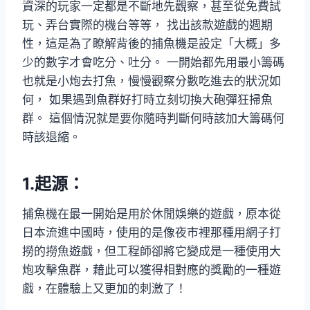
資深的玩家一定都是不斷地先觀察，甚至從免費試
玩、弄台實際的機台等等， 找出該款遊戲的週期
性，這是為了瞭解背後的捕魚機是設定「大概」多
少的數字才會吃分、吐分。 一開始都先用最小籌碼
也就是小炮去打魚，慢慢觀察分數吃進去的狀況如
何， 如果遇到魚群好打時立刻切換大砲彈狂掃魚
群。 這個情況就是要你隨時判斷何時該加大籌碼何
時該退縮。
1.起源：
捕魚機在最一開始是用於休閒娛樂的遊戲，原本從
日本流進中國時，使用的是像夜市裡那種用網子打
撈的撈魚遊戲，但工程師卻將它變成是一種使用大
炮攻擊魚群，藉此可以獲得相對應的獎勵的一種遊
戲，在體驗上又更加的刺激了！