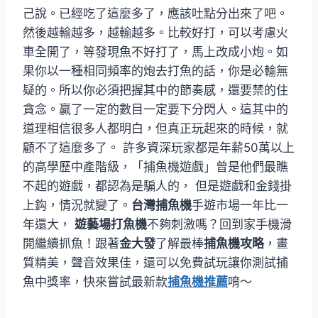
己說。已經吃了這麼多了，應該吐點分出來了吧。
然後越輸越多，越輸越多。比較好打，可以考慮火
車全開了，等發現魚不好打了，馬上改成小炮。如
果你以一種相同頻率的炮去打魚的話，你是必輸無
疑的。所以你必須把握其中的節奏感，還要禁的住
貪念。贏了一定的數目一定要下分閃人。這其中的
道理相信很多人都明白，但真正玩起來的時候，就
顧不了這麼多了。 許多資深玩家都是年薪50萬以上
的高學歷中產階級，「捕魚機遊戲」曾是他們最瞧
不起的遊戲，都認為是騙人的， 但是遊戲和金錢掛
上鈎，情況就變了。
台灣捕魚機
手遊市場一年比一
年還大，
遊藝場打魚機
不夠刺激嗎？回到家手機滑
開繼續抓魚！跟著
金大發
了解最棒
捕魚機攻略
，畫
質精美，聲音效果佳，還可以免費試玩讓你測試捕
魚中獎率，快來嘗試最新款
捕魚機推薦
唷～