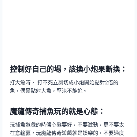
控制好自己的場，該換小炮果斷換：
打大魚時， 打不死立刻切成小炮開始點射2倍的
魚，偶爾點射大魚，堅決不能追。
魔龍傳奇捕魚玩的就是心態：
玩捕魚遊戲的時候心態要好，不要激動，更不要太
在意輸贏，玩魔龍傳奇遊戲就是娛樂的，不要過度