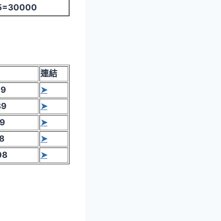
=30000
連結
49
➤
89
➤
39
➤
88
➤
08
➤