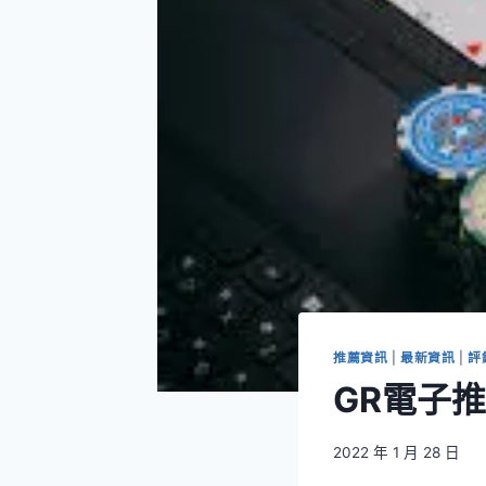
推薦資訊
|
最新資訊
|
評
GR電子
By
2022 年 1 月 28 日
台