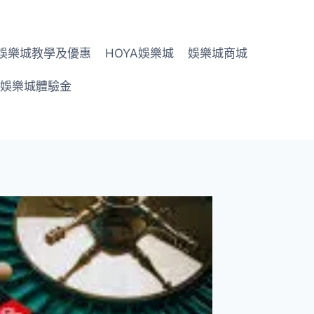
娛樂城教學及優惠
HOYA娛樂城
娛樂城商城
娛樂城體驗金