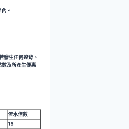
戶內。
若發生任何違背、
點數及所產生優惠
流水倍數
15