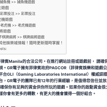
捕魚機 >> 捕魚機遊戲
注遊戲
彩票投注 >> 彩票投注
虎機遊戲
老虎機 >> 老虎機遊戲
麻將遊戲
子棋牌麻將 >> 棋牌麻將遊戲
你其他娛樂城情報！隨時更新隨時掌握！
sts:
律賓Manila的合法公司。在進行網站註冊或遊戲前， 請確
規。
GR電子擁有菲律賓政府PAGCOR（菲律賓娛樂和遊戲
LI（Gaming Laboratories International）權
台，GR電子的團隊已有12年的行業經驗，是值得您信任並
確保你有足夠的資金供你所玩的遊戲。如果你的啟動資金很
樣你會有更多的轉數，有更大的機會獲得一個好組合。