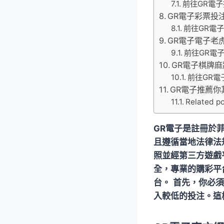
前往GR電子
GR電子彩票投
前往GR電子
GR電子電子老
前往GR電子
GR電子棋牌
前往GR電
GR電子推薦
Related po
GR電子是註冊於菲
且遵循當地法律法
照並經第三方遊戲平台G
全，專業的購彩平
台。
首先，你必須
入較低的投注。這