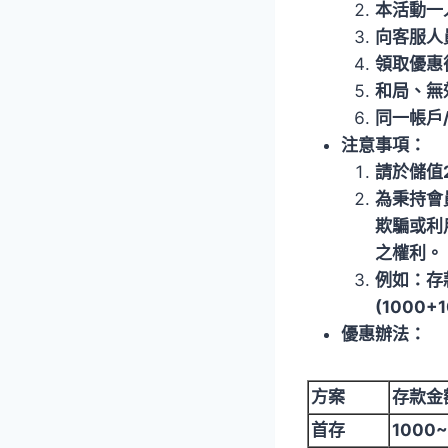
本活動一
向客服人
領取優惠
和局、無
同一帳戶
注意事項：
請於儲值
為秉持會
欺騙或利
之權利。
例如：存
(1000+
優惠辦法：
方案
存款金
首存
1000