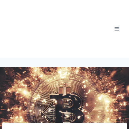
Skip
to
content