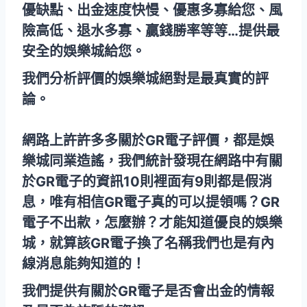
優缺點、出金速度快慢、優惠多寡給您、風
險高低、退水多寡、贏錢勝率等等…提供最
安全的娛樂城給您。
我們分析評價的娛樂城絕對是最真實的評
論。
網路上許許多多關於GR電子評價，都是娛
樂城同業造謠，我們統計發現在網路中有關
於GR電子的資訊10則裡面有9則都是假消
息，唯有相信GR電子真的可以提領嗎？GR
電子不出款，怎麼辦？才能知道優良的娛樂
城，就算該GR電子換了名稱我們也是有內
線消息能夠知道的！
我們提供有關於GR電子是否會出金的情報