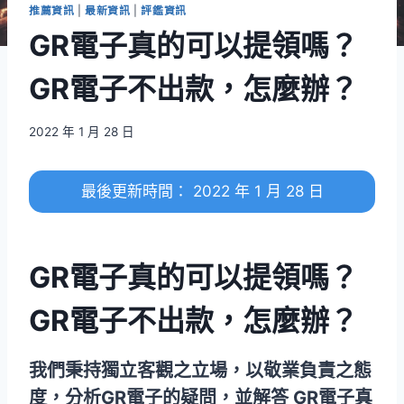
推薦資訊
|
最新資訊
|
評鑑資訊
GR電子真的可以提領嗎？
GR電子不出款，怎麼辦？
By
2022 年 1 月 28 日
台
灣
博
最後更新時間： 2022 年 1 月 28 日
弈
評
鑑
網
GR電子真的可以提領嗎？
GR電子不出款，怎麼辦？
我們秉持獨立客觀之立場，以敬業負責之態
度，分析GR電子的疑問，並解答 GR電子真