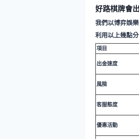
好路棋牌會
我們以博弈娛樂
利用以上幾點分
項目
出金速度
風險
客服態度
優惠活動