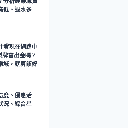
？分析娛樂城資
高低、退水多
計發現在網路中
棋牌會出金嗎？
樂城，就算該好
態度、優惠活
狀況、綜合星