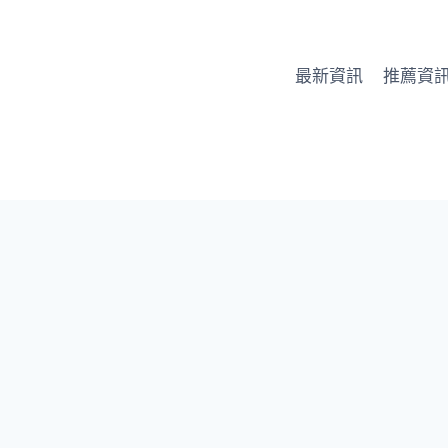
Skip
to
content
最新資訊
推薦資