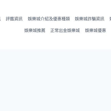
訊
評鑑資訊
娛樂城介紹及優惠種類
娛樂城詐騙資訊
娛樂城推薦
正常出金娛樂城
娛樂城優惠