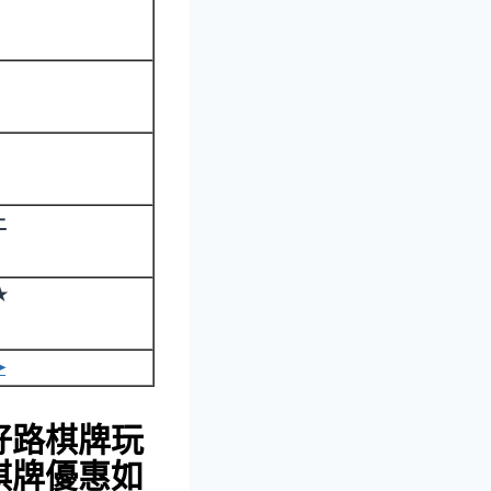
上
★
➤
好路棋牌玩
棋牌優惠如