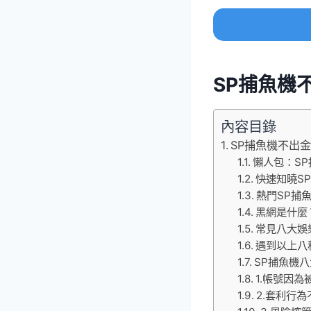
灣
博
弈
評
鑑
SP捕魚機
網
內容目錄
SP捕魚機不出
懶人包：S
快速知曉S
熱門SP捕
黑網是什麼
常見八大娛
遇到以上八
SP捕魚機
1.帳號因
2.套利行