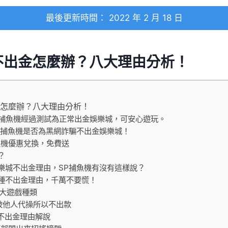
最後更新時間： 2022 年 2 月 18 日
不出金怎麼辦？八大理由分析！
金怎麼辦？八大理由分析！
P捕魚機經過測試為正常出金娛樂城，可安心遊玩。
P捕魚機是否為黑網詐騙不出金娛樂城！
魚機優惠兌換，免費送
？
樂城不出金理由，SP捕魚機有沒有這樣說？
種不出金理由，千萬不要慌！
八大遊戲種類
為被他人代操所以不出款
為不出金理由解說