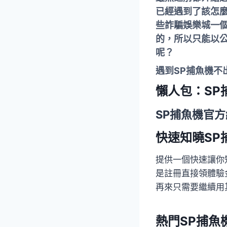
已經遇到了該怎
些詐騙娛樂城一
的，所以只能以
呢？
遇到SP捕魚機不
懶人包：SP
SP捕魚機官
快速知曉SP
提供一個快速讓你
是註冊直接領體驗
再來只需要繼續用
熱門SP捕魚