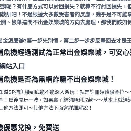
麼辦呢？有什麼方式可以討回損失？就算不行討回損失，
個教訓吧！不過根據大多數受害者的反應，幾乎是不可能
公開、檢舉這間不出金娛樂城的方向去處理，那我們該如
出金怎麼辦?第一步先別慌，第二步一步步反擊回去才是
捕魚機經過測試為正常出金娛樂城，可安心
方網站入口
捕魚機是否為黑網詐騙不出金娛樂城！
知道SP捕魚機到底能不能深入遊玩！就是註冊領體驗金拉～
金！然後開玩一波，如果贏了能夠順利取款～～基本上就通
其他方法即可～其他方法下面會詳細解說！
機優惠兌換，免費送