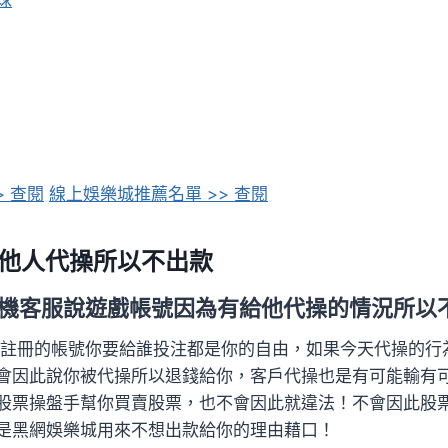
> 查閱
線上娛樂城推薦名單 >> 查閱
被他人代操所以不出款
魚機客服說遊戲帳號因為有給他代操的情況所以
機註冊的帳號你要給誰投注都是你的自由，如果今天代操的行
會因此說你被代操所以退錢給你，客戶代操也是有可能輸有
股票操盤手幫你買賣股票，也不會因此就違法！不會因此股
是黑網娛樂城用來不想出款給你的理由藉口！