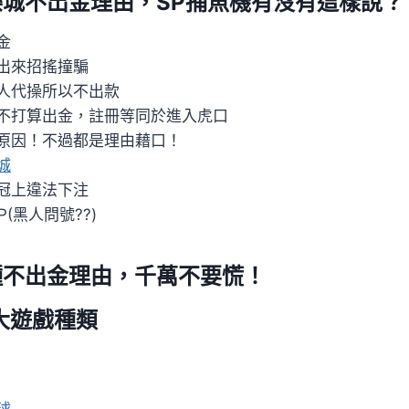
城不出金理由，SP捕魚機有沒有這樣說？
金
出來招搖撞騙
人代操所以不出款
不打算出金，註冊等同於進入虎口
原因！不過都是理由藉口！
城
冠上違法下注
P(黑人問號??)
種不出金理由，千萬不要慌！
大遊戲種類
球