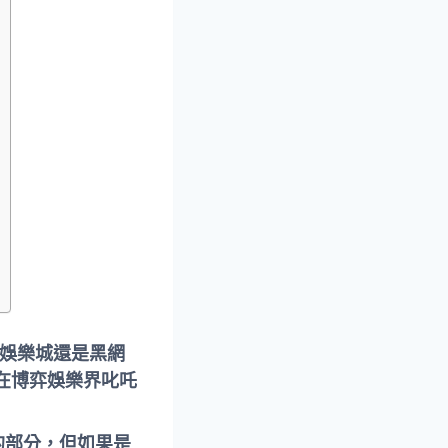
的娛樂城還是黑網
在博弈娛樂界叱吒
的部分，但如果是