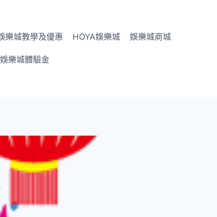
娛樂城教學及優惠
HOYA娛樂城
娛樂城商城
娛樂城體驗金