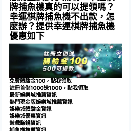
牌捕魚機真的可以提領嗎？
幸運棋牌捕魚機不出款，怎
麼辦？提供幸運棋牌捕魚機
優惠如下
免費體驗金100，點我領取
註冊首儲1000送1000，點我領取
最新娛樂城推薦資訊
熱門現金版娛樂城推薦資訊
娛樂城體驗金資訊
娛樂城優惠資訊
遊戲賺錢資訊
捕魚機推薦資訊