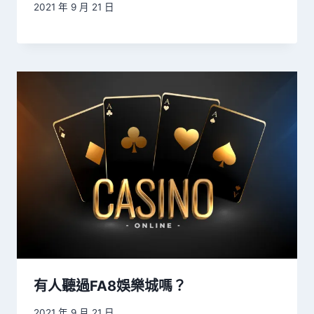
By
2021 年 9 月 21 日
台
灣
博
弈
評
鑑
網
有人聽過FA8娛樂城嗎？
By
2021 年 9 月 21 日