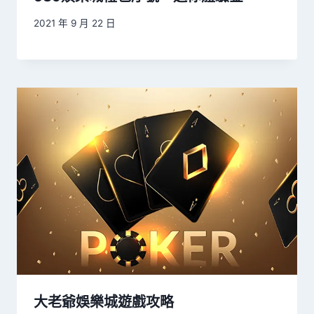
By
2021 年 9 月 22 日
台
灣
博
弈
評
鑑
網
大老爺娛樂城遊戲攻略