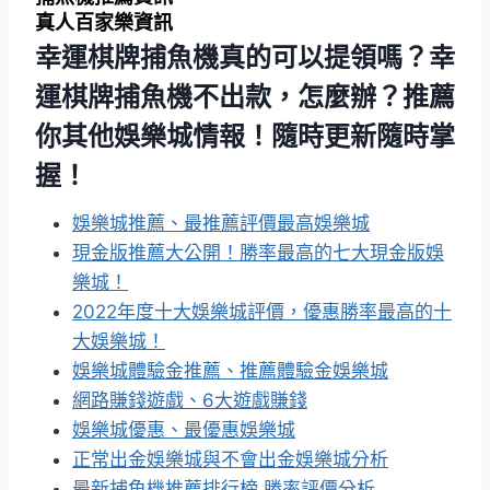
真人百家樂資訊
幸運棋牌捕魚機真的可以提領嗎？幸
運棋牌捕魚機不出款，怎麼辦？推薦
你其他娛樂城情報！隨時更新隨時掌
握！
娛樂城推薦、最推薦評價最高娛樂城
現金版推薦大公開！勝率最高的七大現金版娛
樂城！
2022年度十大娛樂城評價，優惠勝率最高的十
大娛樂城！
娛樂城體驗金推薦、推薦體驗金娛樂城
網路賺錢遊戲、6大遊戲賺錢
娛樂城優惠、最優惠娛樂城
正常出金娛樂城與不會出金娛樂城分析
最新捕魚機推薦排行榜.勝率評價分析