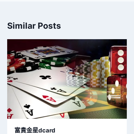
Similar Posts
富貴金星dcard