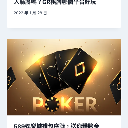
人麻將嗎？GR棋牌哪個平台好玩
By
2022 年 1 月 28 日
台
灣
博
弈
評
鑑
網
589娛樂城禮包序號，送你體驗金