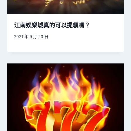
江南娛樂城真的可以提領嗎？
By
2021 年 9 月 23 日
台
灣
博
弈
評
鑑
網