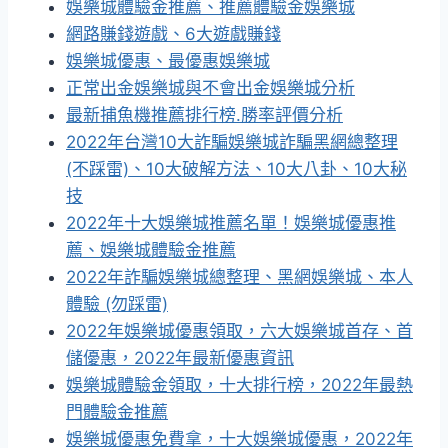
娛樂城體驗金推薦、推薦體驗金娛樂城
網路賺錢遊戲、6大遊戲賺錢
娛樂城優惠、最優惠娛樂城
正常出金娛樂城與不會出金娛樂城分析
最新捕魚機推薦排行榜.勝率評價分析
2022年台灣10大詐騙娛樂城詐騙黑網總整理
(不踩雷)、10大破解方法、10大八卦、10大秘
技
2022年十大娛樂城推薦名單！娛樂城優惠推
薦、娛樂城體驗金推薦
2022年詐騙娛樂城總整理、黑網娛樂城、本人
體驗 (勿踩雷)
2022年娛樂城優惠領取，六大娛樂城首存、首
儲優惠，2022年最新優惠資訊
娛樂城體驗金領取，十大排行榜，2022年最熱
門體驗金推薦
娛樂城優惠免費拿，十大娛樂城優惠，2022年