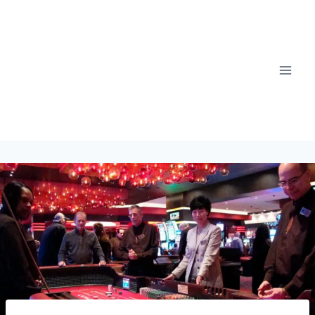
Skip
to
content