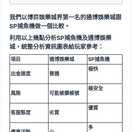
我們以博弈娛樂城界第一名的通博娛樂城跟
SP捕魚機做一個比較。
利用以上幾點分析SP捕魚機及通博娛樂
城，統整分析資訊圖表給玩家參考：
項目
通博娛樂城
SP捕魚機
極快
出金速度
普通
極安全
風險
可能被鎖帳號
優質
客服態度
劣質
多