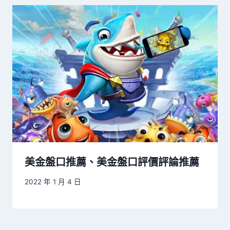
弈
評
鑑
網
美金盤口推薦、美金盤口評價評論推薦
By
2022 年 1 月 4 日
台
灣
博
弈