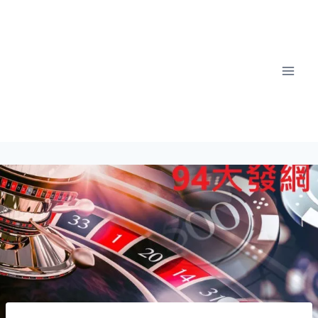
Skip
to
content