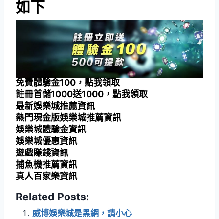
如下
免費體驗金100，點我領取
註冊首儲1000送1000，點我領取
最新娛樂城推薦資訊
熱門現金版娛樂城推薦資訊
娛樂城體驗金資訊
娛樂城優惠資訊
遊戲賺錢資訊
捕魚機推薦資訊
真人百家樂資訊
Related Posts:
威博娛樂城是黑網，請小心