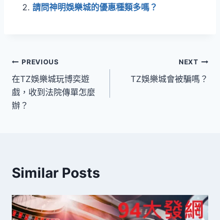
請問神明娛樂城的優惠種類多嗎？
文
PREVIOUS
NEXT
在TZ娛樂城玩博奕遊
TZ娛樂城會被騙嗎？
章
戲，收到法院傳單怎麼
導
辦？
覽
Similar Posts