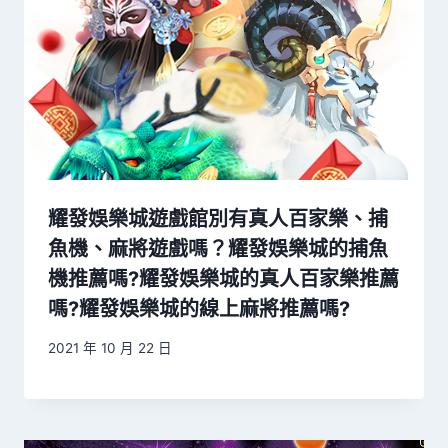
耀發娛樂城遊戲館別有真人百家樂、捕
魚機、麻將遊戲嗎？耀發娛樂城的捕魚
機推薦嗎?耀發娛樂城的真人百家樂推薦
嗎?耀發娛樂城的線上麻將推薦嗎?
By
2021 年 10 月 22 日
台
灣
博
弈