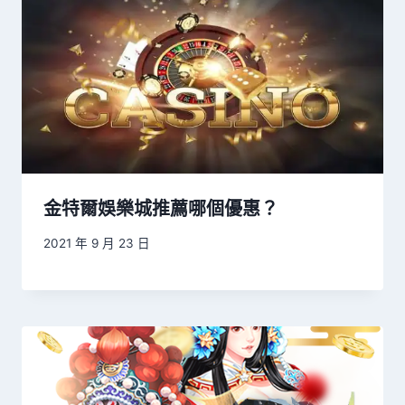
金特爾娛樂城推薦哪個優惠？
By
2021 年 9 月 23 日
台
灣
博
弈
評
鑑
網