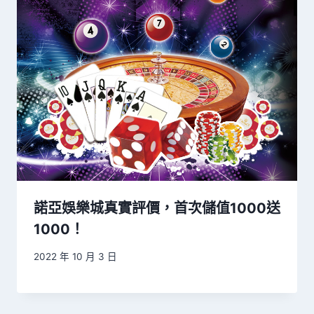
評
鑑
網
諾亞娛樂城真實評價，首次儲值1000送
1000！
By
2022 年 10 月 3 日
台
灣
博