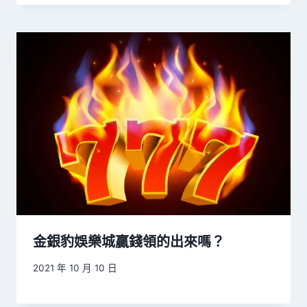
博
弈
評
鑑
網
金銀豹娛樂城贏錢領的出來嗎？
By
2021 年 10 月 10 日
台
灣