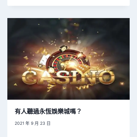
灣
博
弈
評
鑑
網
有人聽過永恆娛樂城嗎？
By
2021 年 9 月 23 日
台
灣