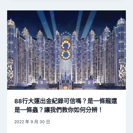
博
弈
評
鑑
網
88行大運出金紀錄可信嗎？是一條龍還
是一條蟲？讓我們教你如何分辨！
By
2022 年 9 月 30 日
台