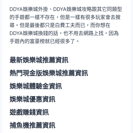
DDYA娛樂城外掛、DDYA娛樂城攻略跟其它同類型
的手遊都一樣不存在，但是一樣有很多玩家會去搜
尋。但是最後都只是白費工夫而已，而你想在
DDYA娛樂城換錢的話，也不用去網路上找，因為
手遊內的富豪榜就已經很多了。
最新娛樂城推薦資訊
熱門現金版娛樂城推薦資訊
娛樂城體驗金資訊
娛樂城優惠資訊
遊戲賺錢資訊
捕魚機推薦資訊