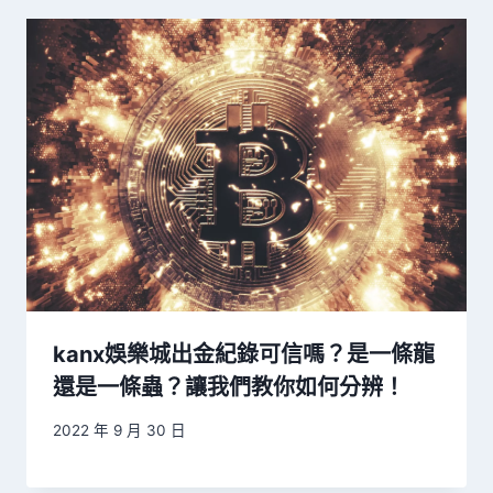
弈
評
鑑
網
kanx娛樂城出金紀錄可信嗎？是一條龍
還是一條蟲？讓我們教你如何分辨！
By
2022 年 9 月 30 日
台
灣