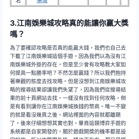
名
樂城
3.江南娛樂城攻略真的能讓你贏大獎
嗎？
為了要確認攻略是否真的能贏大錢，我們也自己去
下載了江南娛樂城這個手遊。因為我們以為沒有江
南娛樂城外掛的存在，但是至少會有攻略教大家如
何提高一點勝率吧？不然怎麼贏錢？所以我們抱持
著樂觀的態度去找攻略。但是沒想到江南娛樂城攻
略的搜尋結果卻讓我們失望了，因為我們從搜尋結
果的前十頁網站去找，一樣沒有找到任何攻略，倒
是有看到讓你在江南娛樂城換錢的幣商。唯一不變
的就是看沒幾頁之後，網站裡面的內容就都離題
了。後來仔細想想其實也對，畢竟這類博弈手遊的
系統都是自家開發的，關於遊戲開獎的機率都是設