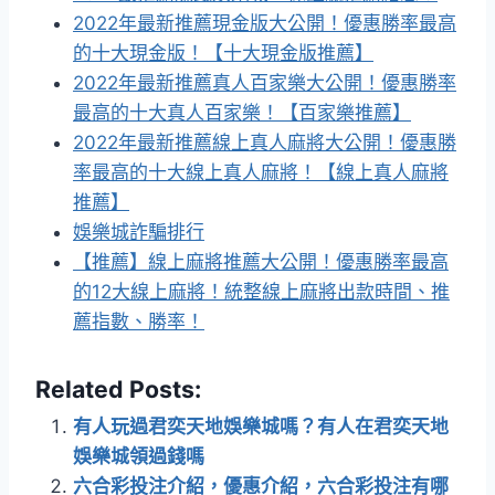
2022年最新推薦現金版大公開！優惠勝率最高
的十大現金版！【十大現金版推薦】
2022年最新推薦真人百家樂大公開！優惠勝率
最高的十大真人百家樂！【百家樂推薦】
2022年最新推薦線上真人麻將大公開！優惠勝
率最高的十大線上真人麻將！【線上真人麻將
推薦】
娛樂城詐騙排行
【推薦】線上麻將推薦大公開！優惠勝率最高
的12大線上麻將！統整線上麻將出款時間、推
薦指數、勝率！
Related Posts:
有人玩過君奕天地娛樂城嗎？有人在君奕天地
娛樂城領過錢嗎
六合彩投注介紹，優惠介紹，六合彩投注有哪