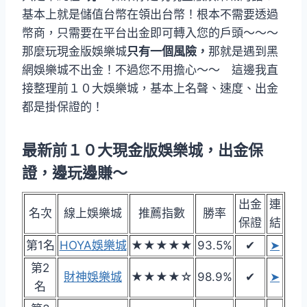
基本上就是儲值台幣在領出台幣！根本不需要透過
幣商，只需要在平台出金即可轉入您的戶頭～～～
那麼玩現金版娛樂城
只有一個風險，
那就是遇到黑
網娛樂城不出金！不過您不用擔心～～ 這邊我直
接整理前１０大娛樂城，基本上名聲、速度、出金
都是掛保證的！
最新前１０大現金版娛樂城，出金保
證，邊玩邊賺～
出金
連
名次
線上娛樂城
推薦指數
勝率
保證
結
第1名
HOYA娛樂城
★★★★★
93.5%
✔
➤
第2
財神娛樂城
★★★★☆
98.9%
✔
➤
名