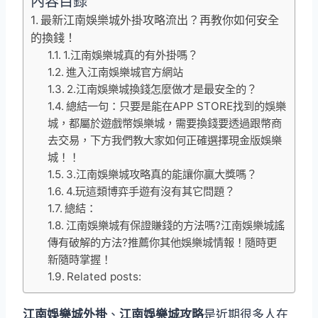
內容目錄
最新江南娛樂城外掛攻略流出？再教你如何安全
的換錢！
1.江南娛樂城真的有外掛嗎？
進入江南娛樂城官方網站
2.江南娛樂城換錢怎麼做才是最安全的？
總結一句：只要是能在APP STORE找到的娛樂
城，都屬於遊戲幣娛樂城，需要換錢要透過跟幣商
去交易，下方我們教大家如何正確選擇現金版娛樂
城！！
3.江南娛樂城攻略真的能讓你贏大獎嗎？
4.玩這類博弈手遊有沒有其它問題？
總結：
江南娛樂城有保證賺錢的方法嗎?江南娛樂城謠
傳有破解的方法?推薦你其他娛樂城情報！隨時更
新隨時掌握！
Related posts:
江南娛樂城外掛
、
江南娛樂城攻略
是近期很多人在