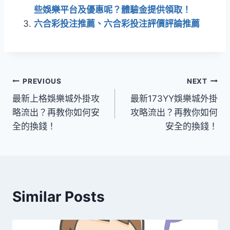
些娛樂平台及優惠呢？體驗金提供領取！
六合彩投注推薦、六合彩投注評價評論推薦
文
PREVIOUS
NEXT
最新上格娛樂城外掛攻
最新173YY娛樂城外掛
章
略流出？再教你如何安
攻略流出？再教你如何
導
全的換錢！
安全的換錢！
覽
Similar Posts