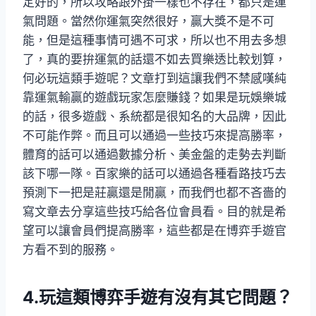
定好的，所以攻略跟外掛一樣也不存在，都只是運
氣問題。當然你運氣突然很好，贏大獎不是不可
能，但是這種事情可遇不可求，所以也不用去多想
了，真的要拚運氣的話還不如去買樂透比較划算，
何必玩這類手遊呢？文章打到這讓我們不禁感嘆純
靠運氣輸贏的遊戲玩家怎麼賺錢？如果是玩娛樂城
的話，很多遊戲、系統都是很知名的大品牌，因此
不可能作弊。而且可以通過一些技巧來提高勝率，
體育的話可以通過數據分析、美金盤的走勢去判斷
該下哪一隊。百家樂的話可以通過各種看路技巧去
預測下一把是莊贏還是閒贏，而我們也都不吝嗇的
寫文章去分享這些技巧給各位會員看。目的就是希
望可以讓會員們提高勝率，這些都是在博弈手遊官
方看不到的服務。
4.玩這類博弈手遊有沒有其它問題？