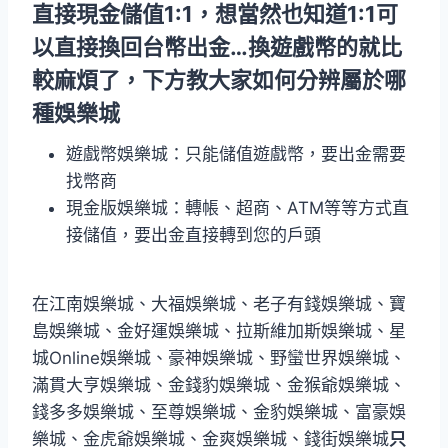
直接現金儲值1:1，想當然也知道1:1可
以直接換回台幣出金…換遊戲幣的就比
較麻煩了，下方教大家如何分辨屬於哪
種娛樂城
遊戲幣娛樂城：只能儲值遊戲幣，要出金需要
找幣商
現金版娛樂城：轉帳、超商、ATM等等方式直
接儲值，要出金直接轉到您的戶頭
在江南娛樂城、大福娛樂城、老子有錢娛樂城、寶
島娛樂城、金好運娛樂城、拉斯維加斯娛樂城、星
城Online娛樂城、豪神娛樂城、野蠻世界娛樂城、
滿貫大亨娛樂城、金錢豹娛樂城、金猴爺娛樂城、
錢多多娛樂城、至尊娛樂城、金豹娛樂城、富豪娛
樂城、金虎爺娛樂城、金爽娛樂城、錢街娛樂城
只