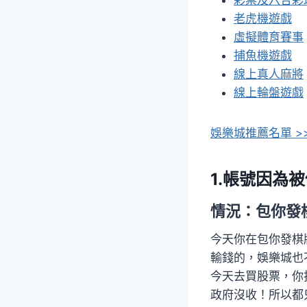
老虎機遊戲
虛擬體育賽事
捕魚機遊戲
線上真人麻將
線上輪盤遊戲
娛樂城推薦名單 >
1.帳號因為
情況：包你發
今天你在包你發棋
輸錢的，娛樂城也
今天去買股票，你
政府沒收！所以都