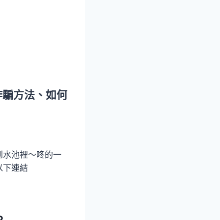
詐騙方法、如何
到水池裡～咚的一
以下連結