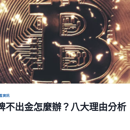
鑑資訊
牌不出金怎麼辦？八大理由分析