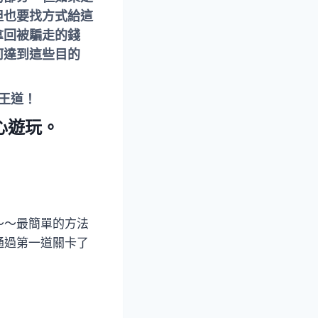
但也要找方式給這
拿回被騙走的錢
何達到這些目的
王道！
心遊玩。
～～最簡單的方法
通過第一道關卡了