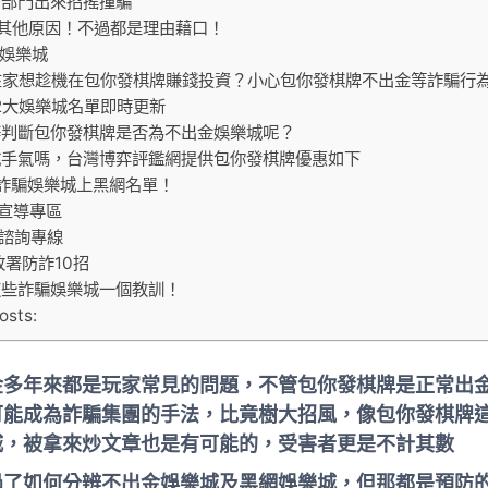
管部門出來招搖撞騙
何其他原因！不過都是理由藉口！
單娛樂城
在家想趁機在包你發棋牌賺錢投資？小心包你發棋牌不出金等詐騙行
2大娛樂城名單即時更新
辨判斷包你發棋牌是否為不出金娛樂城呢？
試手氣嗎，台灣博弈評鑑網提供包你發棋牌優惠如下
讓詐騙娛樂城上黑網名單！
騙宣導專區
騙諮詢專線
署防詐10招
這些詐騙娛樂城一個教訓！
osts:
金多年來都是玩家常見的問題，不管包你發棋牌是正常出
可能成為詐騙集團的手法，比竟樹大招風，像包你發棋牌
城，被拿來炒文章也是有可能的，受害者更是不計其數
過了如何分辨不出金娛樂城及黑網娛樂城，但那都是預防