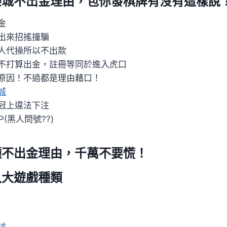
樂城不出金理由，包你發棋牌有沒有這樣說
金
出來招搖撞騙
人代操所以不出款
不打算出金，註冊等同於進入虎口
原因！不過都是理由藉口！
城
冠上違法下注
P(黑人問號??)
種不出金理由，千萬不要慌！
八大遊戲種類
球