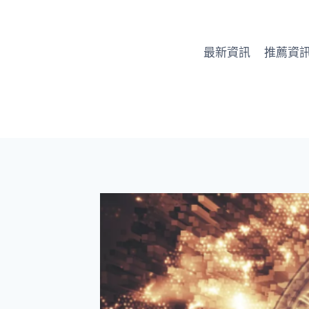
Skip
to
content
最新資訊
推薦資