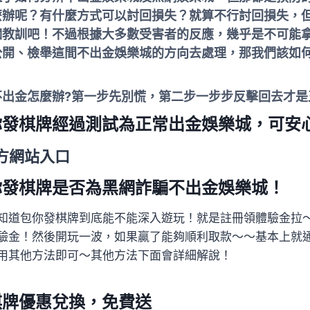
麼辦呢？有什麼方式可以討回損失？就算不行討回損失，
個教訓吧！不過根據大多數受害者的反應，幾乎是不可能
公開、檢舉這間不出金娛樂城的方向去處理，那我們該如
不出金怎麼辦?第一步先別慌，第二步一步步反擊回去才是
你發棋牌經過測試為正常出金娛樂城，可安
方網站入口
你發棋牌是否為黑網詐騙不出金娛樂城！
知道包你發棋牌到底能不能深入遊玩！就是註冊領體驗金拉
驗金！然後開玩一波，如果贏了能夠順利取款～～基本上就
用其他方法即可～其他方法下面會詳細解說！
棋牌優惠兌換，免費送