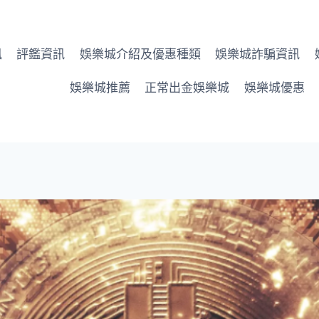
訊
評鑑資訊
娛樂城介紹及優惠種類
娛樂城詐騙資訊
娛樂城推薦
正常出金娛樂城
娛樂城優惠