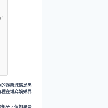
為！
金的娛樂城還是黑
這種在博弈娛樂界
的部分，但如果是