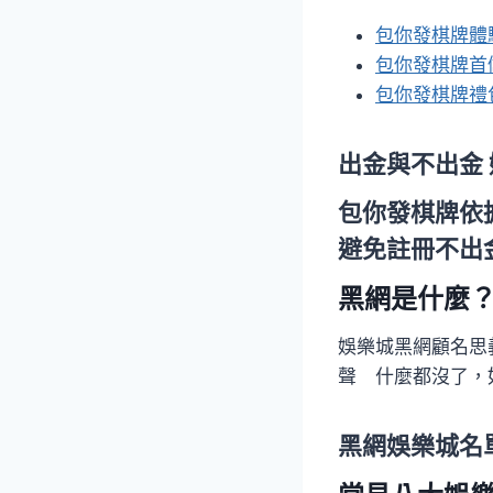
包你發棋牌體
包你發棋牌首
包你發棋牌禮
出金與不出金 
包你發棋牌依
避免註冊不出
黑網是什麼
娛樂城黑網顧名思
聲 什麼都沒了，
黑網娛樂城名單