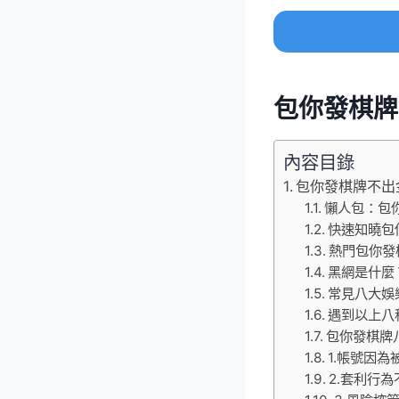
灣
博
弈
評
鑑
包你發棋牌
網
內容目錄
包你發棋牌不出
懶人包：包
快速知曉包
熱門包你發
黑網是什麼
常見八大娛
遇到以上八
包你發棋牌
1.帳號因
2.套利行