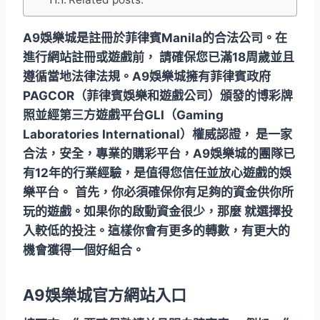
A9娛樂城是註冊於菲律賓Manila的合法公司。在
進行網站註冊或遊戲前， 請確保您已滿18周歲並且
遵循當地法律法規。
A9娛樂城擁有菲律賓政府
PAGCOR（菲律賓娛樂和遊戲公司）頒發的博彩牌
照並經第三方遊戲平台GLI（Gaming
Laboratories International）權威認證， 是一家
合法，安全，專業的購彩平台，A9娛樂城的團隊已
有12年的行業經驗，是值得您信任並放心遊戲的娛
樂平台。
首先，你必須確保你有足夠的資金供你所
玩的遊戲。如果你的啟動資金很少，那麼 就選擇投
入較低的投注。這樣你會有更多的轉數，有更大的
機會獲得一個好組合。
A9娛樂城官方網站入口