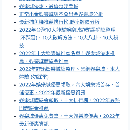
娛樂城優惠、最優惠娛樂城
正常出金娛樂城與不會出金娛樂城分析
最新捕魚機推薦排行榜.勝率評價分析
2022年台灣10大詐騙娛樂城詐騙黑網總整理
(不踩雷)、10大破解方法、10大八卦、10大秘
技
2022年十大娛樂城推薦名單！娛樂城優惠推
薦、娛樂城體驗金推薦
2022年詐騙娛樂城總整理、黑網娛樂城、本人
體驗 (勿踩雷)
2022年娛樂城優惠領取，六大娛樂城首存、首
儲優惠，2022年最新優惠資訊
娛樂城體驗金領取，十大排行榜，2022年最熱
門體驗金推薦
娛樂城優惠免費拿，十大娛樂城優惠，2022年
最新優惠資訊