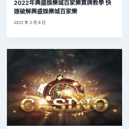
2022年興盛娛樂城百家樂算牌教學 快
速破解興盛娛樂城百家樂
By
2022 年 2 月 8 日
台
灣
博
弈
評
鑑
網