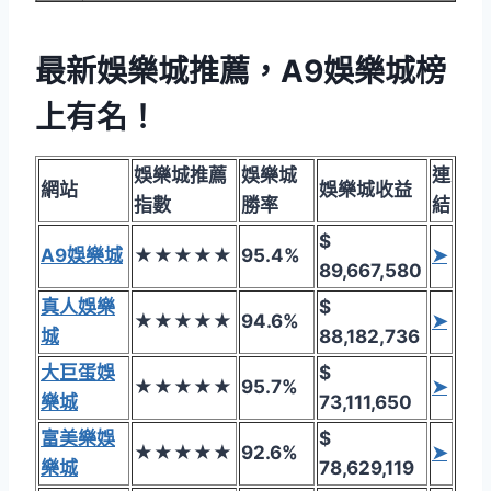
最新娛樂城推薦，A9娛樂城榜
上有名！
娛樂城推薦
娛樂城
連
網站
娛樂城收益
指數
勝率
結
$
A9娛樂城
★★★★★
95.4%
➤
89,667,580
真人娛樂
$
★★★★★
94.6%
➤
城
88,182,736
大巨蛋娛
$
★★★★★
95.7%
➤
樂城
73,111,650
富美樂娛
$
★★★★★
92.6%
➤
樂城
78,629,119