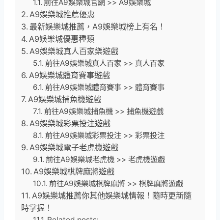
前往A9娛樂城官網 >> A9娛樂城
A9娛樂城推薦優惠
最新娛樂城推薦，A9娛樂城榜上有名！
A9娛樂城優惠種類
A9娛樂城真人百家樂遊戲
前往A9娛樂城真人百家 >> 真人百家
A9娛樂城體育賽事遊戲
前往A9娛樂城體育賽事 >> 體育賽事
A9娛樂城捕魚機遊戲
前往A9娛樂城捕魚機 >> 捕魚機遊戲
A9娛樂城彩票投注遊戲
前往A9娛樂城彩票投注 >> 彩票投注
A9娛樂城電子老虎機遊戲
前往A9娛樂城老虎機 >> 老虎機遊戲
A9娛樂城棋牌麻將遊戲
前往A9娛樂城棋牌麻將 >> 棋牌麻將遊戲
A9娛樂城推薦你其他娛樂城情報！隨時更新隨
時掌握！
Related posts: