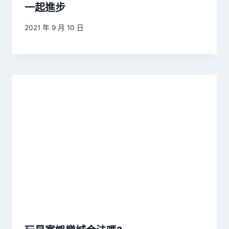
一起進步
By
2021 年 9 月 10 日
台
灣
博
弈
評
鑑
網