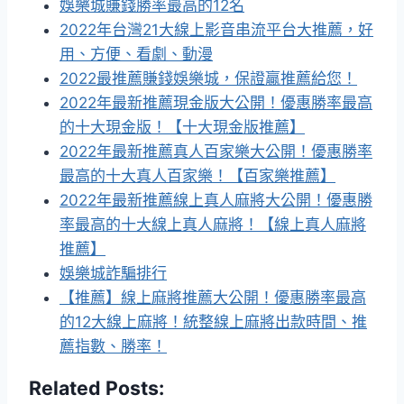
娛樂城賺錢勝率最高的12名
2022年台灣21大線上影音串流平台大推薦，好
用、方便、看劇、動漫
2022最推薦賺錢娛樂城，保證贏推薦給您！
2022年最新推薦現金版大公開！優惠勝率最高
的十大現金版！【十大現金版推薦】
2022年最新推薦真人百家樂大公開！優惠勝率
最高的十大真人百家樂！【百家樂推薦】
2022年最新推薦線上真人麻將大公開！優惠勝
率最高的十大線上真人麻將！【線上真人麻將
推薦】
娛樂城詐騙排行
【推薦】線上麻將推薦大公開！優惠勝率最高
的12大線上麻將！統整線上麻將出款時間、推
薦指數、勝率！
Related Posts: