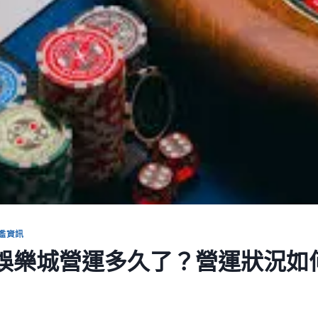
鑑資訊
娛樂城營運多久了？營運狀況如