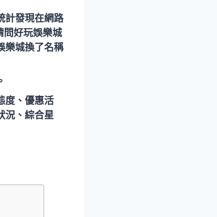
統計發現在網路
請問好玩娛樂城
娛樂城換了名稱
。
態度、優惠活
狀況、綜合星