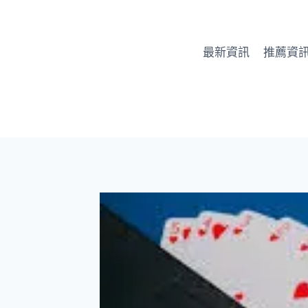
Skip
to
content
最新資訊
推薦資