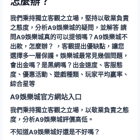
怎麼辦？
我們秉持獨立客觀之立場，堅持以敬業負責
之態度，分析A9娛樂城的疑問，並解答 請
問A9娛樂城真的可以提領嗎？A9娛樂城不
出款，怎麼辦？ ，客觀提出優缺點，讓您
選擇多一層保護。娛樂城最常見幾個問題，
會出金嗎？是黑網嗎？出金速度、客服態
度、優惠活動、遊戲種類、玩家平均贏率、
綜合星等
A9娛樂城官方網站入口
我們秉持獨立客觀之立場，以敬業負責之態
度，分析A9娛樂城評價高低。
不知道A9娛樂城好還是不好嗎？