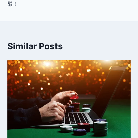
騙！
覽
Similar Posts