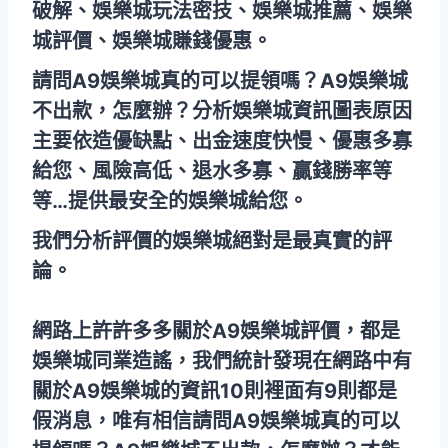
破解、娛樂城玩法密技、娛樂城推薦、娛樂
城評價、娛樂城賺錢優惠。
請問A9娛樂城真的可以提領嗎？A9娛樂城
不出款，怎麼辦？分析娛樂城資訊圖表原因
主要依造優缺點、出金速度快慢、優惠多寡
給您、風險高低、退水多寡、贏錢勝率等
等…提供最安全的娛樂城給您。
我們分析評價的娛樂城絕對是最真實的評
論。
網路上許許多多關於A9娛樂城評價，都是
娛樂城同業造謠，我們統計發現在網路中有
關於A9娛樂城的資訊10則裡面有9則都是
假消息，唯有相信請問A9娛樂城真的可以