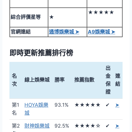
★★★★★
綜合評價星等
★
官網連結
通博娛樂城 ➤
A9娛樂城 ➤
即時更新推薦排行榜
出
名
金
連
線上娛樂城
勝率
推薦指數
次
保
結
證
第1
HOYA娛樂
93.1%
★★★★★
✔
➤
名
城
第2
財神娛樂城
92.5%
★★★★☆
✔
➤