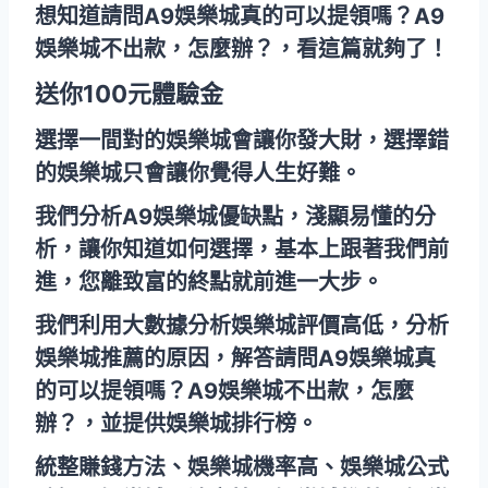
想知道請問A9娛樂城真的可以提領嗎？A9
娛樂城不出款，怎麼辦？，看這篇就夠了！
送你100元體驗金
選擇一間對的娛樂城會讓你發大財，選擇錯
的娛樂城只會讓你覺得人生好難。
我們分析A9娛樂城優缺點，淺顯易懂的分
析，讓你知道如何選擇，基本上跟著我們前
進，您離致富的終點就前進一大步。
我們利用大數據分析娛樂城評價高低，分析
娛樂城推薦的原因，解答請問A9娛樂城真
的可以提領嗎？A9娛樂城不出款，怎麼
辦？，並提供娛樂城排行榜。
統整賺錢方法、娛樂城機率高、娛樂城公式