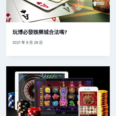
玩博必發娛樂城合法嗎?
By
2021 年 9 月 28 日
台
灣
博
弈
評
鑑
網