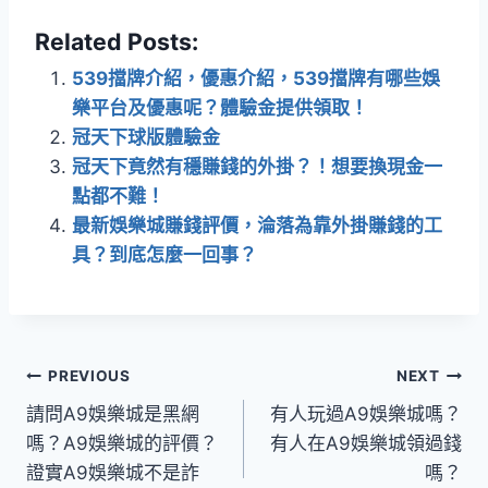
Related Posts:
539擋牌介紹，優惠介紹，539擋牌有哪些娛
樂平台及優惠呢？體驗金提供領取！
冠天下球版體驗金
冠天下竟然有穩賺錢的外掛？！想要換現金一
點都不難！
最新娛樂城賺錢評價，淪落為靠外掛賺錢的工
具？到底怎麼一回事？
文
PREVIOUS
NEXT
請問A9娛樂城是黑網
有人玩過A9娛樂城嗎？
章
嗎？A9娛樂城的評價？
有人在A9娛樂城領過錢
導
證實A9娛樂城不是詐
嗎？