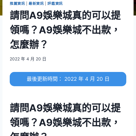
推薦資訊
|
最新資訊
|
評鑑資訊
請問A9娛樂城真的可以提
領嗎？A9娛樂城不出款，
怎麼辦？
By
2022 年 4 月 20 日
台
灣
博
最後更新時間： 2022 年 4 月 20 日
弈
評
鑑
網
請問A9娛樂城真的可以提
領嗎？A9娛樂城不出款，