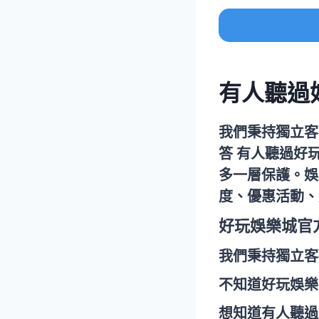
灣
博
弈
評
鑑
網
有人聽過
我們秉持獨立客
答 有人聽過好
多一層保護。娛
度、優惠活動、
好玩娛樂城官
我們秉持獨立客
不知道好玩娛樂
想知道有人聽過