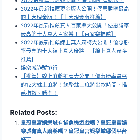
2022最推薦賺錢娛樂城，保證贏推薦給您！
2022年最新推薦現金版大公開！優惠勝率最高
的十大現金版！【十大現金版推薦】
2022年最新推薦真人百家樂大公開！優惠勝率
最高的十大真人百家樂！【百家樂推薦】
2022年最新推薦線上真人麻將大公開！優惠勝
率最高的十大線上真人麻將！【線上真人麻將
推薦】
娛樂城詐騙排行
【推薦】線上麻將推薦大公開！優惠勝率最高
的12大線上麻將！統整線上麻將出款時間、推
薦指數、勝率！
Related Posts:
皇冠皇宮娛樂城有捕魚機遊戲嗎？皇冠皇宮娛
樂城有真人麻將嗎？皇冠皇宮娛樂城哪個平台
好玩