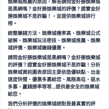
娛樂城推薦的原因，解答請問金好勝娛樂城
是黑網嗎？金好勝娛樂城的評價？證實金好
勝娛樂城不是詐騙！，並提供娛樂城排行
榜。
統整賺錢方法、娛樂城機率高、娛樂城公式
破解、娛樂城玩法密技、娛樂城推薦、娛樂
城評價、娛樂城賺錢優惠。
請問金好勝娛樂城是黑網嗎？金好勝娛樂城
的評價？證實金好勝娛樂城不是詐騙！分析
娛樂城資訊圖表原因主要依造優缺點、出金
速度快慢、優惠多寡給您、風險高低、退水
多寡、贏錢勝率等等…提供最安全的娛樂城
給您。
我們分析評價的娛樂城絕對是最真實的評