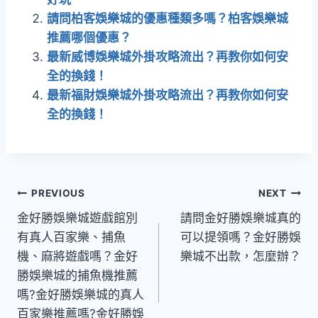
請問柏客娛樂城的優惠種類多嗎？柏客娛樂城
推薦哪個優惠？
最新威博娛樂城外掛攻略流出？再教你如何安
全的換錢！
最新福財娛樂城外掛攻略流出？再教你如何安
全的換錢！
文
PREVIOUS
NEXT
金好勝娛樂城遊戲館別
請問金好勝娛樂城真的
章
有真人百家樂、捕魚
可以提領嗎？金好勝娛
導
機、麻將遊戲嗎？金好
樂城不出款，怎麼辦？
勝娛樂城的捕魚機推薦
覽
嗎?金好勝娛樂城的真人
百家樂推薦嗎?金好勝娛