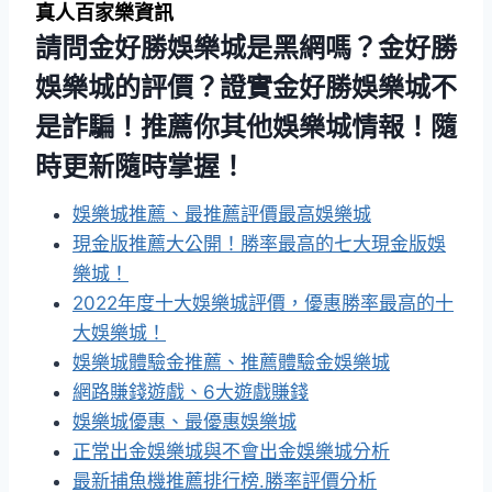
真人百家樂資訊
請問金好勝娛樂城是黑網嗎？金好勝
娛樂城的評價？證實金好勝娛樂城不
是詐騙！推薦你其他娛樂城情報！隨
時更新隨時掌握！
娛樂城推薦、最推薦評價最高娛樂城
現金版推薦大公開！勝率最高的七大現金版娛
樂城！
2022年度十大娛樂城評價，優惠勝率最高的十
大娛樂城！
娛樂城體驗金推薦、推薦體驗金娛樂城
網路賺錢遊戲、6大遊戲賺錢
娛樂城優惠、最優惠娛樂城
正常出金娛樂城與不會出金娛樂城分析
最新捕魚機推薦排行榜.勝率評價分析