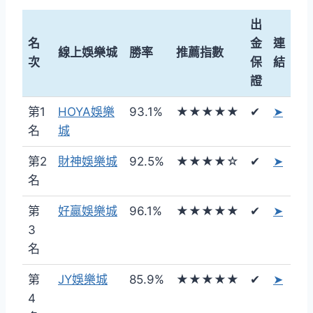
出
名
金
連
線上娛樂城
勝率
推薦指數
次
保
結
證
第1
HOYA娛樂
93.1%
★★★★★
✔
➤
名
城
第2
財神娛樂城
92.5%
★★★★☆
✔
➤
名
第
好贏娛樂城
96.1%
★★★★★
✔
➤
3
名
第
JY娛樂城
85.9%
★★★★★
✔
➤
4