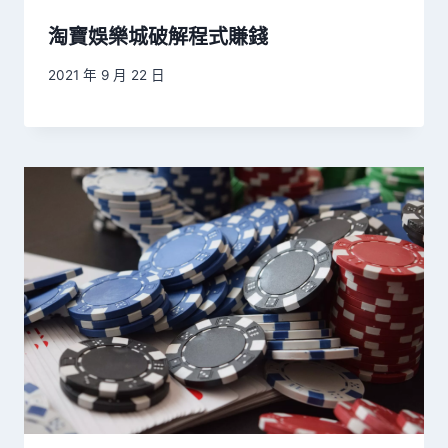
淘寶娛樂城破解程式賺錢
By
2021 年 9 月 22 日
台
灣
博
弈
評
鑑
網