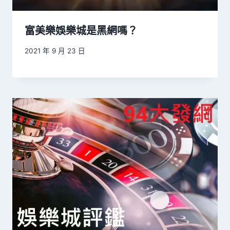
富美樂娛樂城是黑網嗎？
By
2021 年 9 月 23 日
台
灣
博
弈
評
鑑
網