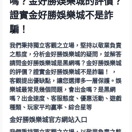
嗎？金好勝娛樂城的評價？
證實金好勝娛樂城不是詐
騙！
我們秉持獨立客觀之立場，堅持以敬業負責
之態度，分析金好勝娛樂城的疑問，並解答
請問金好勝娛樂城是黑網嗎？金好勝娛樂城
的評價？證實金好勝娛樂城不是詐騙！ ，
客觀提出優缺點，讓您選擇多一層保護。娛
樂城最常見幾個問題，會出金嗎？是黑網
嗎？出金速度、客服態度、優惠活動、遊戲
種類、玩家平均贏率、綜合星等
金好勝娛樂城官方網站入口