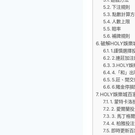
下注規則
點數計算方
人數上限
賠率
補牌規則
破解HOLY娛
1.謹慎選擇
2.連莊加
3.HOL
4.「和」
5.莊、閒
6.賭金停
HOLY娛樂城
1. 蒙特卡
2. 愛爾蘭
3. 馬丁格
4. 柏雅投
即時更新百