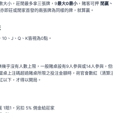
數大小，莊閒最多拿三張牌，9
最大0最小
，賭客可押
閒贏、
」亦即莊或閒家首發的兩張牌為同樣的牌，就算贏。
法
，10、J、Q、K皆視為0點。
家樂幾乎沒有人數上限，一般賭桌設有9人參與或14人參與，
當桌上注碼超過賭桌所限之投注金額時，荷官會數紅（清算
紅以下，才得以開局。
贏 1賠1，另扣 5% 佣金給莊家