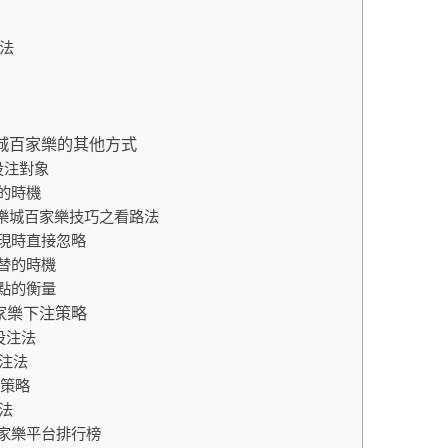
法
樂城百家樂的其他方式
投注對象
注的時機
Y娛樂城百家樂技巧之看路法
出現時直接忽略
交替的時機
損點的衡量
百家樂下注策略
洛投注法
投注法
爾策略
注法
家樂平台排行榜