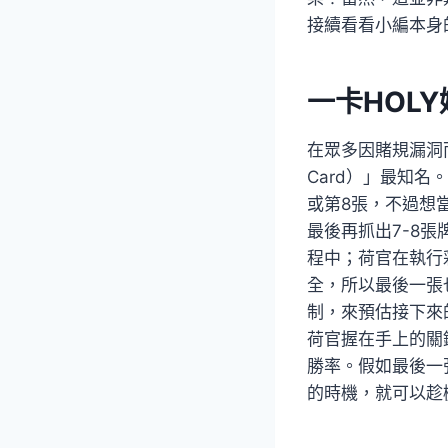
接續看看小編本身
一卡HOL
在眾多因賭規漏洞而
Card）」最知
或第8張，不過想
最後再抓出7-8
程中；荷官在執行
全，所以最後一張
制，來預估接下來
荷官握在手上的關
勝率。假如最後一
的時機，就可以趁