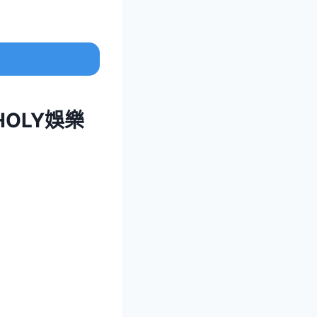
HOLY娛樂