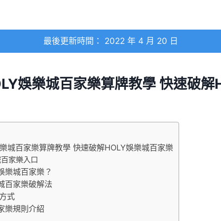
最後更新時間： 2022 年 4 月 20 日
HOLY娛樂城百家樂算牌教學 快速破解
Y娛樂城百家樂算牌教學 快速破解HOLY娛樂城百家樂
城百家樂入口
Y娛樂城百家樂？
樂城百家樂破解法
方式
百家樂規則介紹