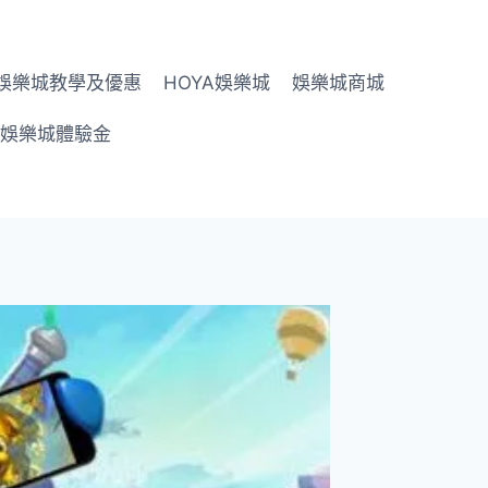
娛樂城教學及優惠
HOYA娛樂城
娛樂城商城
娛樂城體驗金