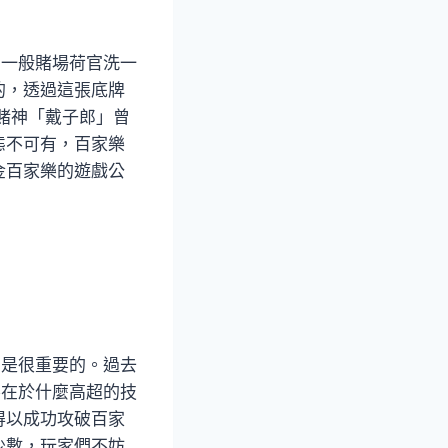
，一般賭場荷官洗一
的，透過這張底牌
賭神「戴子郎」曾
態不可有，百家樂
金百家樂的遊戲公
則是很重要的。過去
不在於什麼高超的技
得以成功攻破百家
少數，玩家們不妨