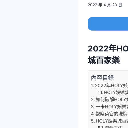
By
2022 年 4 月 20 日
台
灣
博
弈
評
鑑
2022年
網
城百家樂
內容目錄
2022年HOL
HOLY娛樂
如何破解HOL
一卡HOLY娛
觀察荷官的洗牌
HOLY娛樂城
遊戲方法