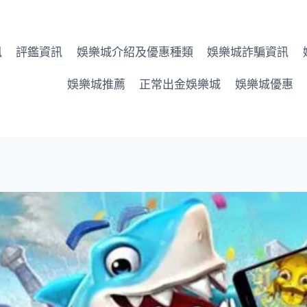
訊
評鑑資訊
娛樂城介紹及優惠種類
娛樂城詐騙資訊
娛樂城推薦
正常出金娛樂城
娛樂城優惠