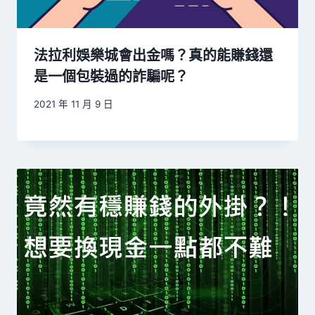
法拉利娛樂城會出金嗎？真的能賺錢還
是一個包裝過的詐騙呢？
By
2021 年 11 月 9 日
台
灣
博
弈
評
鑑
網