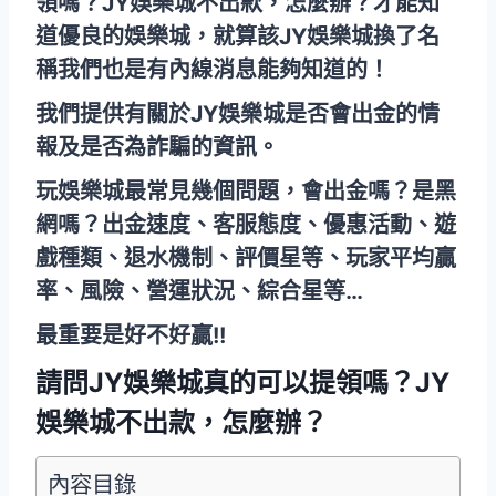
領嗎？JY娛樂城不出款，怎麼辦？才能知
道優良的娛樂城，就算該JY娛樂城換了名
稱我們也是有內線消息能夠知道的！
我們提供有關於JY娛樂城是否會出金的情
報及是否為詐騙的資訊。
玩娛樂城最常見幾個問題，會出金嗎？是黑
網嗎？出金速度、客服態度、優惠活動、遊
戲種類、退水機制、評價星等、玩家平均贏
率、風險、營運狀況、綜合星等…
最重要是好不好贏!!
請問JY娛樂城真的可以提領嗎？JY
娛樂城不出款，怎麼辦？
內容目錄