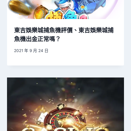
東吉娛樂城捕魚機評價、東吉娛樂城捕
魚機出金正常嗎？
By
2021 年 9 月 24 日
台
灣
博
弈
評
鑑
網