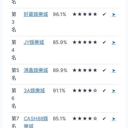
名
第
好贏娛樂城
96.1%
★★★★★
✔
➤
3
名
第
JY娛樂城
85.9%
★★★★★
✔
➤
4
名
第5
鴻鑫娛樂城
89.9%
★★★★★
✔
➤
名
第
3A娛樂城
91.1%
★★★★☆
✔
➤
6
名
第7
CASH88娛
85.1%
★★★★☆
✔
➤
名
樂城