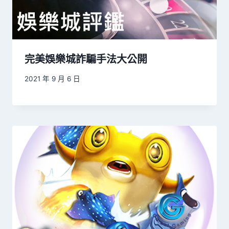
完美娛樂城詐騙手法大公開
By
2021 年 9 月 6 日
台
灣
博
弈
評
鑑
網