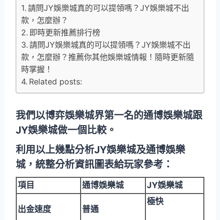
請問JY娛樂城真的可以提領嗎？JY娛樂城不出
款，怎麼辦？
即時更新推薦排行榜
請問JY娛樂城真的可以提領嗎？JY娛樂城不出
款，怎麼辦？推薦你其他娛樂城情報！隨時更新隨
時掌握！
Related posts:
我們以博弈娛樂城界第一名的通博娛樂城跟
JY娛樂城做一個比較。
利用以上幾點分析JY娛樂城及通博娛樂
城，統整分析資訊圖表給玩家參考：
項目
通博娛樂城
JY娛樂城
極快
出金速度
普通