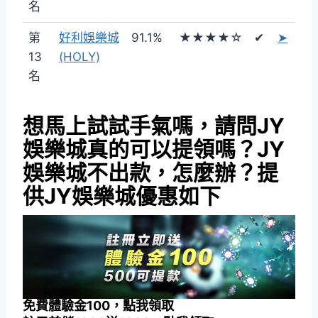
名
第
好利娛樂城
91.1%
★★★★☆
✔
➤
13
(HOLY)
名
想馬上試試手氣嗎，請問JY
娛樂城真的可以提領嗎？JY
娛樂城不出款，怎麼辦？提
供JY娛樂城優惠如下
免費體驗金100，點我領取