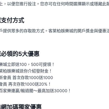
上，以便您進行投注。您亦可在任何時間選擇顯示或隱藏此
城支付方式
戶提供眾多的存取款方式。客萊柏娛樂城的開戶獎金與優惠
必領的5大優惠
城立即送100，500可提領！
萊柏娛樂城送你介紹發財金！
會員 首次存款1000送1000
員 再次存款1000送20%！
百家樂連贏/輸過關～最高加送30000！
鑑網加碼獨家優惠