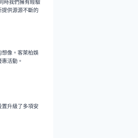
。同時我們擁有經驗
新提供源源不斷的
​​像。客萊柏娛
優惠活動。
設置升級了多項安