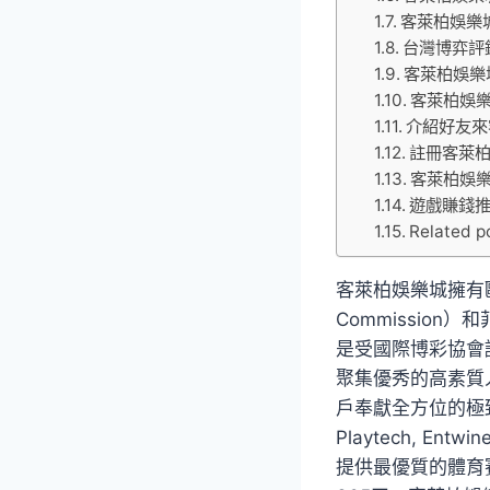
客萊柏娛樂
台灣博弈評
客萊柏娛樂城
客萊柏娛樂
介紹好友來
註冊客萊柏
客萊柏娛樂
遊戲賺錢
Related p
客萊柏娛樂城擁有歐
Commissio
是受國際博彩協會
聚集優秀的高素質
戶奉獻全方位的極
Playtech, Ent
提供最優質的體育