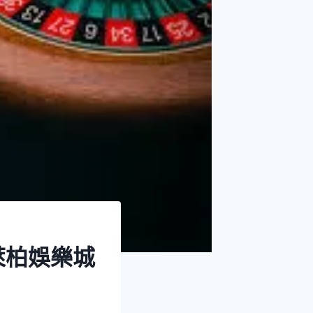
萊柏娛樂城