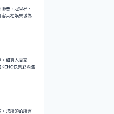
牙聯賽、冠軍杯、
每月客萊柏娛樂城為
擇，如真人百家
KENO快樂彩消遣
頻。您所須的所有