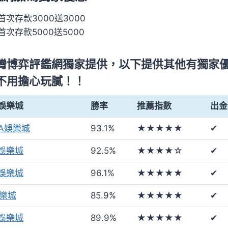
次存款3000送3000
次存款5000送5000
灣博弈評鑑網
獨家提供，以下提供其他有獨家
不用擔心玩膩！！
娛樂城
勝率
推薦指數
出金
YA娛樂城
93.1%
★★★★★
✔
娛樂城
92.5%
★★★★☆
✔
娛樂城
96.1%
★★★★★
✔
娛樂城
85.9%
★★★★★
✔
娛樂城
89.9%
★★★★★
✔