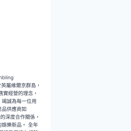
ling
冊於英屬維爾京群島，
務實經營的理念，
，竭誠為每一位用
產品供應商如
e等擁有良好的深度合作關係，
娛樂新品。 全年