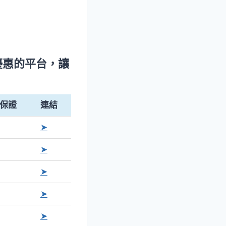
優惠的平台，讓
保證
連結
➤
➤
➤
➤
➤