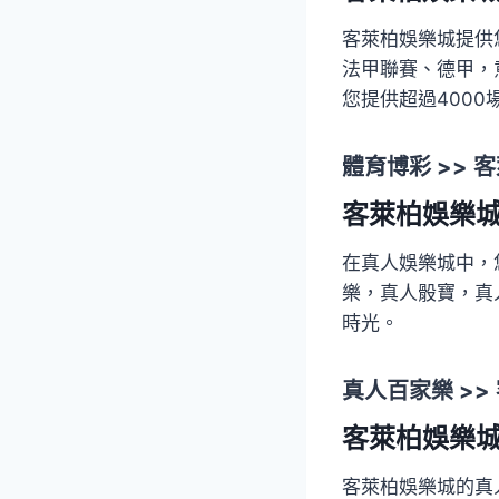
客萊柏娛樂城提供
法甲聯賽、德甲，意
您提供超過400
體育博彩 >>
客
客萊柏娛樂
在真人娛樂城中，
樂，真人骰寶，真
時光。
真人百家樂 >>
客萊柏娛樂
客萊柏娛樂城的真