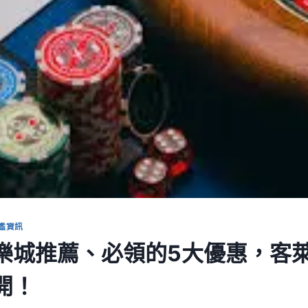
鑑資訊
樂城推薦、必領的5大優惠，客
開！