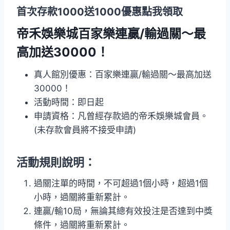
首次存款1000送1000優惠點我領取
帝禾娛樂城百家樂連贏/輸過關～最
高加送30000！
真人館別優惠：百家樂連贏/輸過關～最高加送
30000！
活動時間：即日起
申請資格：凡曾經存款過的帝禾娛樂城會員。
(未存款會員將不接受申請)
活動規則說明：
過關注單的時間，不可超過1個小時，超過1個
小時，過關將重新累計。
連贏/輸10局，無論其總有效投注是否達到中獎
條件，過關將重新累計。