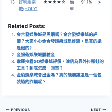
13
好利娛樂
★★★★☆
簡
91.1%
➤
城(HOLY)
單
Related Posts:
金合發娛樂城是黑網嗎？金合發娛樂城的評
價？大家小心金合發娛樂城是詐騙，是真的還
是假的?
金猴爺娛樂城體驗金
幸運拉霸GO娛樂城評價，淪落為靠外掛賺錢的
工具？到底怎麼一回事？
金豹娛樂城會出金嗎？真的能賺錢還是一個包
裝過的詐騙呢？
文
PREVIOUS
NEXT