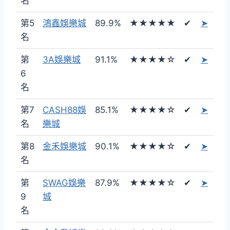
名
第5
鴻鑫娛樂城
89.9%
★★★★★
✔
➤
名
第
3A娛樂城
91.1%
★★★★☆
✔
➤
6
名
第7
CASH88娛
85.1%
★★★★☆
✔
➤
名
樂城
第8
金禾娛樂城
90.1%
★★★★☆
✔
➤
名
第
SWAG娛樂
87.9%
★★★★☆
✔
➤
9
城
名