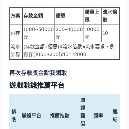
優惠上
流水倍
方案
存
款金額
優惠
限
數
1000~50000
200~10000
10000
再存
10
元
元
元
流水
(存款金額+優惠)X流水倍數=流水要求，例:
計算
再存(1000+200)x10=12000
再次存款獎金點我領取
遊戲賺錢推薦平台
賺
錢
排
連
賺錢平台
推薦指數
難
勝率
名
結
易