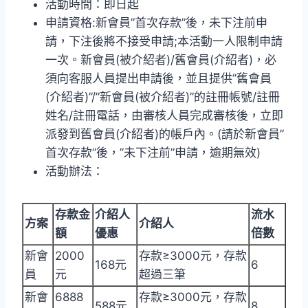
活動時間：即日起
申請資格:新會員”首次存款”後，未下注前申
請，下注後將不接受申請;本活動一人限制申請
一次。新會員(被介紹者)/舊會員(介紹者)，必
須向客服人員提出申請後，並且提供”舊會員
(介紹者)”/”新會員(被介紹者)”的註冊帳號/註冊
姓名/註冊電話，由審核人員完成審核後，立即
派發到舊會員(介紹者)的帳戶內。(請於新會員”
首次存款”後，”未下注前”申請，逾期無效)
活動辦法：
存
款金
介紹人
流水
方案
介紹人
額
優惠
倍數
新會
2000
存款≥3000元，存款
168元
6
員
元
超過三筆
新會
6888
存款≥3000元，存款
588元
8