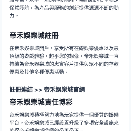
驗豐富，水平一流的科技團隊，為網站的安全穩定
保駕護航，為產品與服務的創新提供源源不斷的動
力。
帝禾娛樂城註冊
在帝禾娛樂城開戶，享受所有在線娛樂優惠以及最
頂級的遊戲體驗，超乎您的想​​像。帝禾娛樂城一直
持續為帝禾娛樂城的忠實客戶提供與眾不同的存款
優惠及其他多種優惠活動。
註冊連結 >>
帝禾娛樂城官網
帝禾娛樂城責任博彩
帝禾娛樂城積極努力地為玩家提供一個優質的娛樂
平台。帝禾娛樂城已經設置升級了多項安全設施來
確保帝禾娛樂城遊戲的公平公正。