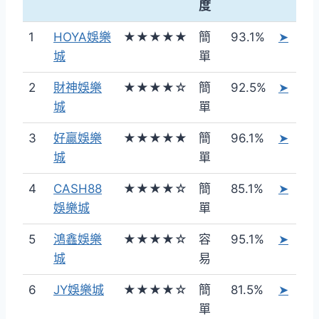
度
1
HOYA娛樂
★★★★★
簡
93.1%
➤
城
單
2
財神娛樂
★★★★☆
簡
92.5%
➤
城
單
3
好贏娛樂
★★★★★
簡
96.1%
➤
城
單
4
CASH88
★★★★☆
簡
85.1%
➤
娛樂城
單
5
鴻鑫娛樂
★★★★☆
容
95.1%
➤
城
易
6
JY娛樂城
★★★★☆
簡
81.5%
➤
單