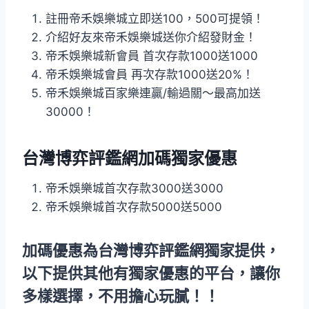
註冊帝禾娛樂城立即送100，500可提領！
介紹好友來帝禾娛樂城送你介紹發財金！
帝禾娛樂城新會員 首次存款1000送1000
帝禾娛樂城會員 再次存款1000送20%！
帝禾娛樂城百家樂連贏/輸過關～最高加送
30000！
台灣博弈評鑑網加碼獨家優惠
帝禾娛樂城首次存款3000送3000
帝禾娛樂城首次存款5000送5000
加碼優惠為
台灣博弈評鑑網
獨家提供，
以下提供其他有獨家優惠的平台，讓你
多樣選擇，不用擔心玩膩！！