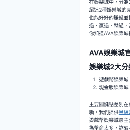
在娛樂城中，分為
紹這2種娛樂城的
也能好好的賺錢並
過、贏過、輸過，
你知道AVA娛樂
AVA娛樂城
娛樂城2大分
遊戲幣娛樂城
現金版娛樂城
主要關鍵點差別在
騙，我們提供
黑網
遊戲幣娛樂城最主
為幣商太多，詐騙