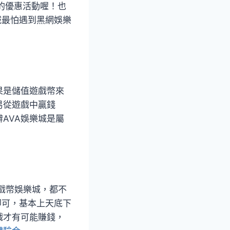
網的優惠活動喔！也
城最怕遇到黑網娛樂
果是儲值遊戲幣來
易從遊戲中贏錢
AVA娛樂城是屬
戲幣娛樂城，都不
即可，基本上天底下
戲才有可能賺錢，