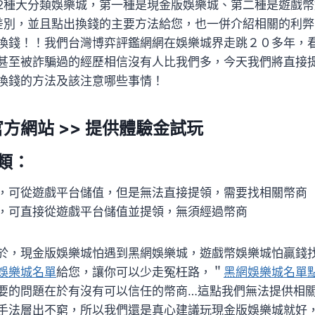
2種大分類娛樂城，第一種是現金版娛樂城、第二種是遊戲
差別，並且點出換錢的主要方法給您，也一併介紹相關的利
換錢！！我們台灣博弈評鑑網網在娛樂城界走跳２０多年，
甚至被詐騙過的經歷相信沒有人比我們多，今天我們將直接
城換錢的方法及該注意哪些事情！
官方網站 >>
提供體驗金試玩
類：
，可從遊戲平台儲值，但是無法直接提領，需要找相關幣商
，可直接從遊戲平台儲值並提領，無須經過幣商
於，現金版娛樂城怕遇到黑網娛樂城，遊戲幣娛樂城怕贏錢
娛樂城名單
給您，讓你可以少走冤枉路，＂
黑網娛樂城名單
要的問題在於有沒有可以信任的幣商…這點我們無法提供相
手法層出不窮，所以我們還是真心建議玩現金版娛樂城就好