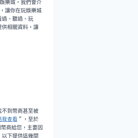
幣娛樂城，我們會介
弊，讓你在玩娛樂城
看過、聽過、玩
提供相關資料，讓
找不到幣商甚至被
點我查看
＂，至於
關幣商給您，主要因
，以下提供這幾間