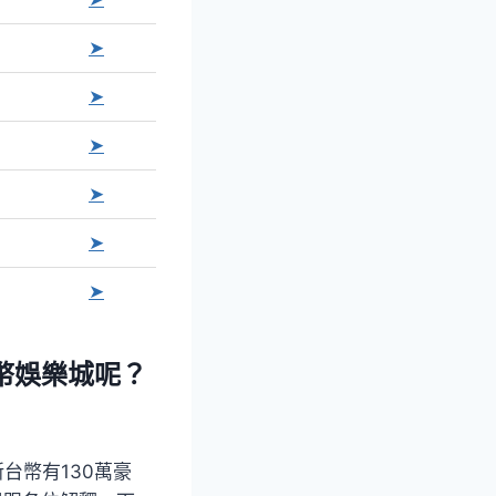
➤
➤
➤
➤
➤
➤
幣娛樂城呢？
新台幣有130萬豪