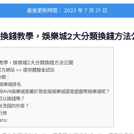
最後更新時間： 2022 年 7 月 21 日
城換錢教學，娛樂城2大分類換錢方法
錢教學，娛樂城2大分類換錢方法公開
官方網站 >> 提供體驗金試玩
分類：
娛樂城排名
辨AVA娛樂城是屬於現金版娛樂城還是遊戲幣娛樂城呢？
城可以換錢嗎？
城有洗錢的外掛？
行榜
sts: