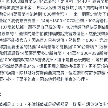
0。 回1000新台幣要144萬豪幣，比值=1：1440。 這邊
就等於要提領出金。 所以大家知道有多坑了嗎？買的時候10
時候144萬豪幣才能換到1000新台幣。 一來一網至少就差了
呢？我們來算算看。 14萬÷1300=107新台幣，107塊
有107塊被坑掉，還不是自己玩的喔。 107塊錢已經快要到佔到
是最慘的！ 最慘的是你怕被詐騙的話找官方儲值，然後找幣商
換錢不能找官方，因為官方只有儲值，然後是1:1000。 等於
記得前面要出金的話要144萬豪幣才能換回1000台幣嗎？ 這
們算算看44萬豪幣要多少新台幣。 44萬÷1300=338新台
1000塊錢就有338塊被坑掉，還不是自己玩的喔。 等於被
1%不然就是選擇34%，爛跟更爛之間做抉擇罷了，更不要想
戲中換錢。除非剛好有幣商要買或賣。但遊戲中有許多詐騙
要小心，千萬不能貪，因為他們都利用貪的心理。
：
值都是１：１，不論儲值或是提領都是一樣喔。 讓你儲值多