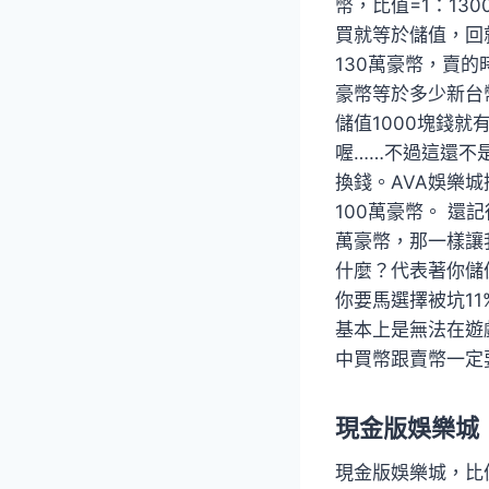
幣，比值=1：130
買就等於儲值，回
130萬豪幣，賣的
豪幣等於多少新台幣
儲值1000塊錢就
喔……不過這還不
換錢。AVA娛樂城
100萬豪幣。 還
萬豪幣，那一樣讓我
什麼？代表著你儲值
你要馬選擇被坑1
基本上是無法在遊
中買幣跟賣幣一定
現金版娛樂城
現金版娛樂城，比