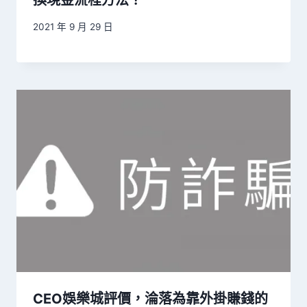
換現金流程方法？
By
2021 年 9 月 29 日
台
灣
博
弈
評
鑑
網
CEO娛樂城評價，淪落為靠外掛賺錢的