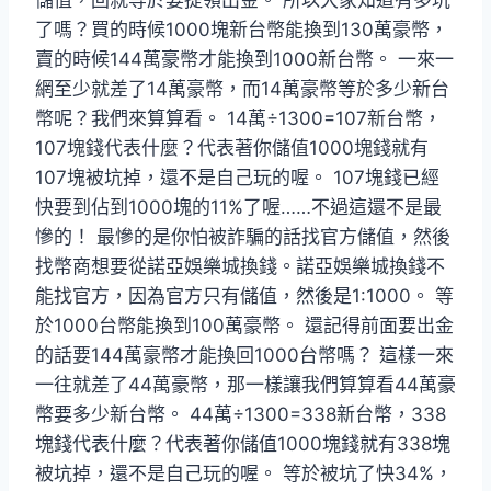
儲值，回就等於要提領出金。 所以大家知道有多坑
了嗎？買的時候1000塊新台幣能換到130萬豪幣，
賣的時候144萬豪幣才能換到1000新台幣。 一來一
網至少就差了14萬豪幣，而14萬豪幣等於多少新台
幣呢？我們來算算看。 14萬÷1300=107新台幣，
107塊錢代表什麼？代表著你儲值1000塊錢就有
107塊被坑掉，還不是自己玩的喔。 107塊錢已經
快要到佔到1000塊的11%了喔……不過這還不是最
慘的！ 最慘的是你怕被詐騙的話找官方儲值，然後
找幣商想要從諾亞娛樂城換錢。諾亞娛樂城換錢不
能找官方，因為官方只有儲值，然後是1:1000。 等
於1000台幣能換到100萬豪幣。 還記得前面要出金
的話要144萬豪幣才能換回1000台幣嗎？ 這樣一來
一往就差了44萬豪幣，那一樣讓我們算算看44萬豪
幣要多少新台幣。 44萬÷1300=338新台幣，338
塊錢代表什麼？代表著你儲值1000塊錢就有338塊
被坑掉，還不是自己玩的喔。 等於被坑了快34%，