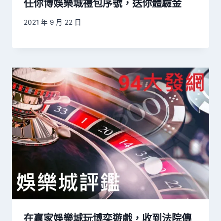
任你博娛樂城禮包序號，送你體驗金
By
2021 年 9 月 22 日
台
灣
博
弈
評
鑑
網
在贏家娛樂城玩博奕遊戲，收到法院傳