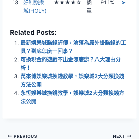
13
好利娛樂
★★★★☆
簡
91.1%
➤
城(HOLY)
單
Related Posts:
最新娛樂城賺錢評價，淪落為靠外掛賺錢的工
具？到底怎麼一回事？
可換現金的遊戲不出金怎麼辦？八大理由分
析！
萬來博娛樂城換錢教學，娛樂城2大分類換錢
方法公開
永恆娛樂城換錢教學，娛樂城2大分類換錢方
法公開
文
PREVIOUS
NEXT