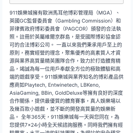
911娛樂城擁有歐洲馬耳他博彩管理局（MGA）、
英國GC監督委員會（Gambling Commission）和
菲律賓政府博彩委員會（PAGCOR）頒發的合法執
照。註冊於英屬維爾京群島，是受國際博彩協會認
可的合法博彩公司。 一直以來我們秉承用戶至上的
原則，務實經營的理念，聚集優秀的高素質人才資
源與業界高質量精英團隊合作，致力於打造體育精
品，竭誠為每一位用戶奉獻全方位的極致體驗和高
端的遊戲享受。911娛樂城與業界知名的博彩產品供
應商如Playtech, Entwinetech, LBKeno,
AsiaGaming, BBin, GoldDeluxe等擁有良好的深度
合作關係，提供最優質的體育賽事，真人娛樂場以
及幾百款小遊戲，並不斷的開發高質量的娛樂新
品。 全年365天，911娛樂城每一天與您同在，為
您提供7×24小時全天候諮詢服務。同時我們擁有經