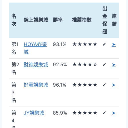
出
名
金
連
線上娛樂城
勝率
推薦指數
次
保
結
證
第1
HOYA娛樂
93.1%
★★★★★
✔
➤
名
城
第2
財神娛樂城
92.5%
★★★★☆
✔
➤
名
第
好贏娛樂城
96.1%
★★★★★
✔
➤
3
名
第
JY娛樂城
85.9%
★★★★★
✔
➤
4