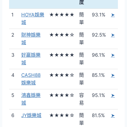
度
1
HOYA娛樂
★★★★★
簡
93.1%
➤
城
單
2
財神娛樂
★★★★☆
簡
92.5%
➤
城
單
3
好贏娛樂
★★★★★
簡
96.1%
➤
城
單
4
CASH88
★★★★☆
簡
85.1%
➤
娛樂城
單
5
鴻鑫娛樂
★★★★☆
容
95.1%
➤
城
易
6
JY娛樂城
★★★★☆
簡
81.5%
➤
單