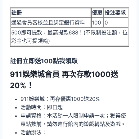
註冊
優惠
投注要求
通過會員審核並且綁定銀行資料
100
0
500即可提款，最高提款688！(不限制投注額，拉
彩金也可提領唷)
註冊立即送100點我領取
911娛樂城會員 再次存款1000送
20%！
911娛樂城：再存優惠1000送20%
活動時間：即日起
申請資格：本活動一人限制申請一次；獲得優
惠點數前，請勿進行館內的遊戲轉點及遊戲。
活動辦法：