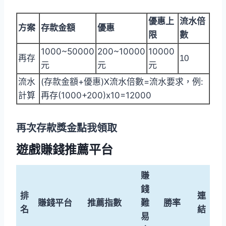
優惠上
流水倍
方案
存
款金額
優惠
限
數
1000~50000
200~10000
10000
再存
10
元
元
元
流水
(存款金額+優惠)X流水倍數=流水要求，例:
計算
再存(1000+200)x10=12000
再次存款獎金點我領取
遊戲賺錢推薦平台
賺
錢
排
連
賺錢平台
推薦指數
難
勝率
名
結
易