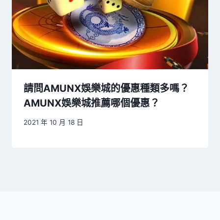
請問AMUNX娛樂城的優惠種類多嗎？
AMUNX娛樂城推薦哪個優惠？
By
2021 年 10 月 18 日
台
灣
博
弈
評
鑑
網