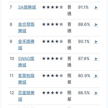
7
3A娛樂城
★★★★☆
普
91.1%
➤
通
8
金合發娛
★★★★☆
普
88.6%
➤
樂城
通
9
金禾娛樂
★★★★☆
普
90.1%
➤
城
通
10
SWAG娛
★★★★☆
普
87.9%
➤
樂城
通
11
客萊柏娛
★★★★☆
簡
80.9%
➤
樂城
單
12
百富娛樂
★★★★☆
簡
88.5%
➤
城
單