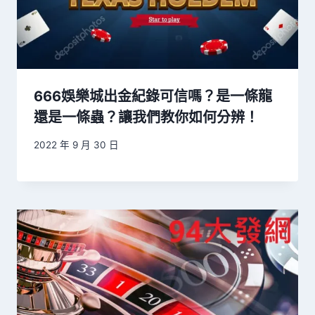
666娛樂城出金紀錄可信嗎？是一條龍
還是一條蟲？讓我們教你如何分辨！
By
2022 年 9 月 30 日
台
灣
博
弈
評
鑑
網