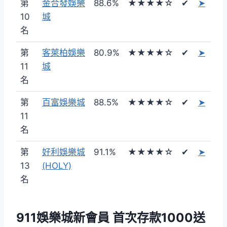
第
金合發娛樂
88.6%
★★★★☆
✔
➤
10
城
名
第
客萊柏娛樂
80.9%
★★★★☆
✔
➤
11
城
名
第
百富娛樂城
88.5%
★★★★☆
✔
➤
11
名
第
好利娛樂城
91.1%
★★★★☆
✔
➤
13
(HOLY)
名
911娛樂城新會員 首次存款1000送