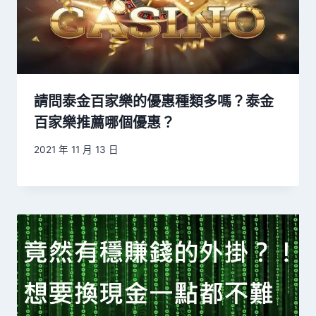
請問泰金百家樂的優惠種類多嗎？泰金
百家樂推薦哪個優惠？
By
2021 年 11 月 13 日
台
灣
博
弈
評
鑑
網