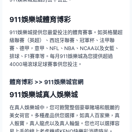
911娛樂城體育博彩
911娛樂城提供您最愛投注的體育賽事。如英格蘭超
級聯賽（英超）、西班牙聯賽、冠軍杯、法甲聯
賽、德甲，意甲、NFL、NBA、NCAA以及女籃、
排球、F1賽車等。每月911娛樂城為您提供超過
4000場滾球足球賽事供您投注。
體育博彩 >>
911娛樂城官網
911娛樂城真人娛樂城
在真人娛樂城中，您可飽覽整個豪華賭場和靚麗的
美女荷官。多種產品供您選擇，如真人百家樂，真
人骰寶，真人龍虎以及真人輪盤。您也可以選擇容
易上手的線上老虎機或KENO快樂彩消遣時光。