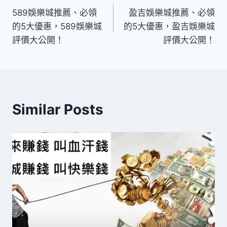
589娛樂城推薦、必領
盈吉娛樂城推薦、必領
章
的5大優惠，589娛樂城
的5大優惠，盈吉娛樂城
導
評價大公開！
評價大公開！
覽
Similar Posts