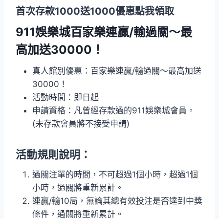
首次存款1000送1000優惠點我領取
911娛樂城百家樂連贏/輸過關～最
高加送30000！
真人館別優惠：百家樂連贏/輸過關～最高加送
30000！
活動時間：即日起
申請資格：凡曾經存款過的911娛樂城會員。
(未存款會員將不接受申請)
活動規則說明：
過關注單的時間，不可超過1個小時，超過1個
小時，過關將重新累計。
連贏/輸10局，無論其總有效投注是否達到中獎
條件，過關將重新累計。