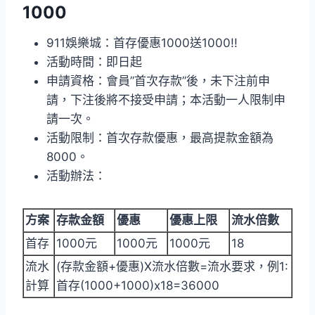
1000
911娛樂城：首存優惠1000送1000!!
活動時間：即日起
申請資格：會員”首次存款”後，未下注前申
請，下注後將不接受申請；本活動一人限制申
請一次。
活動限制：首次存款優惠，最高提款金額為
8000。
活動辦法：
方案
存
款金額
優惠
優惠上
限
流水倍數
首存
1000元
1000元
1000元
18
流水
(存款金額+優惠)X流水倍數=流水要求，例1:
計算
首存(1000+1000)x18=36000