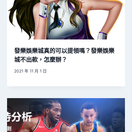
發樂娛樂城真的可以提領嗎？發樂娛樂
城不出款，怎麼辦？
By
2021 年 11 月 1 日
台
灣
博
弈
評
鑑
網