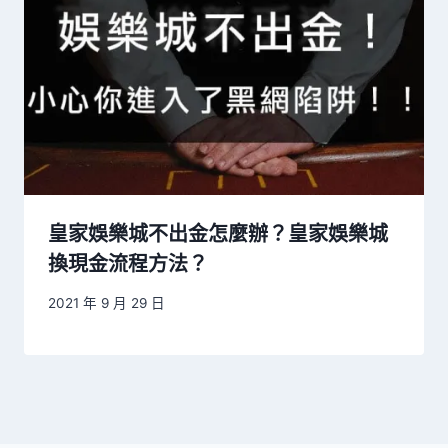
皇家娛樂城不出金怎麼辦？皇家娛樂城
換現金流程方法？
By
2021 年 9 月 29 日
台
灣
博
弈
評
鑑