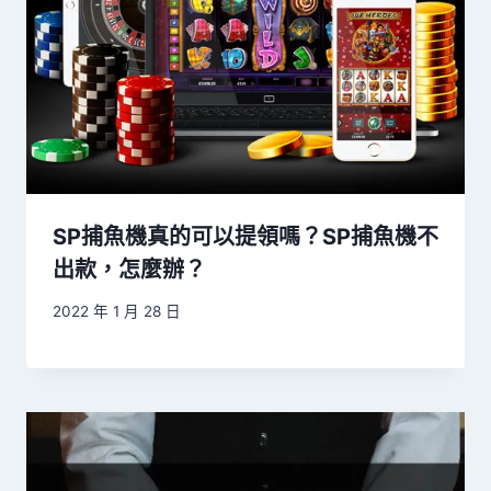
SP捕魚機真的可以提領嗎？SP捕魚機不
出款，怎麼辦？
By
2022 年 1 月 28 日
台
灣
博
弈
評
鑑
網