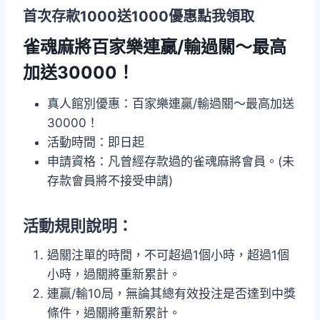
首次存款1000送1000優惠點我領取
雀魂麻將百家樂連贏/輸過關～最高
加送30000！
真人館別優惠：百家樂連贏/輸過關～最高加送
30000！
活動時間：即日起
申請資格：凡曾經存款過的雀魂麻將會員。(未
存款會員將不接受申請)
活動規則說明：
過關注單的時間，不可超過1個小時，超過1個
小時，過關將重新累計。
連贏/輸10局，無論其總有效投注是否達到中獎
條件，過關將重新累計。