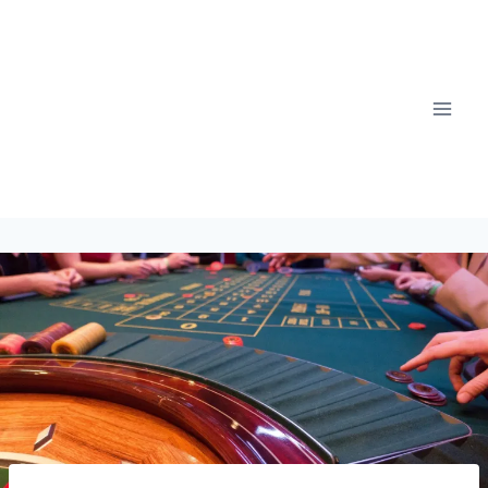
Skip
to
content