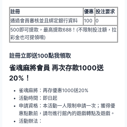
註冊
優惠
投注要求
通過會員審核並且綁定銀行資料
100
0
500即可提款，最高提款688！(不限制投注額，拉
彩金也可提領唷)
註冊立即送100點我領取
雀魂麻將會員 再次存款1000送
20%！
雀魂麻將：再存優惠1000送20%
活動時間：即日起
申請資格：本活動一人限制申請一次；獲得優
惠點數前，請勿進行館內的遊戲轉點及遊戲。
活動辦法：