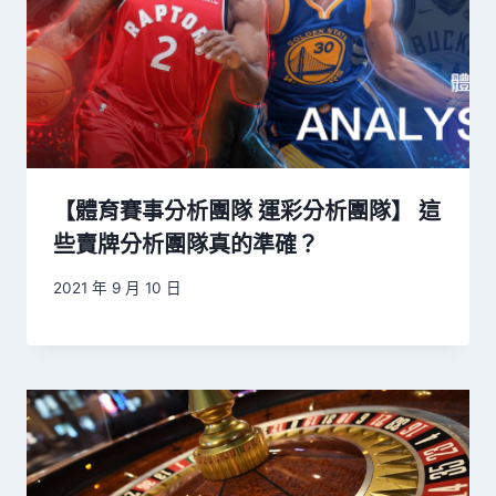
【體育賽事分析團隊 運彩分析團隊】 這
些賣牌分析團隊真的準確？
By
2021 年 9 月 10 日
台
灣
博
弈
評
鑑
網