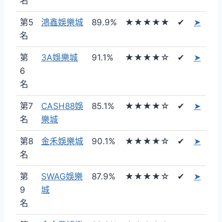
名
第5
鴻鑫娛樂城
89.9%
★★★★★
✔
➤
名
第
3A娛樂城
91.1%
★★★★☆
✔
➤
6
名
第7
CASH88娛
85.1%
★★★★☆
✔
➤
名
樂城
第8
金禾娛樂城
90.1%
★★★★☆
✔
➤
名
第
SWAG娛樂
87.9%
★★★★☆
✔
➤
9
城
名