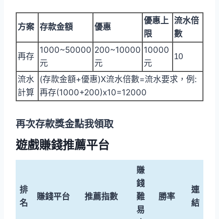
優惠上
流水倍
方案
存
款金額
優惠
限
數
1000~50000
200~10000
10000
再存
10
元
元
元
流水
(存款金額+優惠)X流水倍數=流水要求，例:
計算
再存(1000+200)x10=12000
再次存款獎金點我領取
遊戲賺錢推薦平台
賺
錢
排
連
賺錢平台
推薦指數
難
勝率
名
結
易