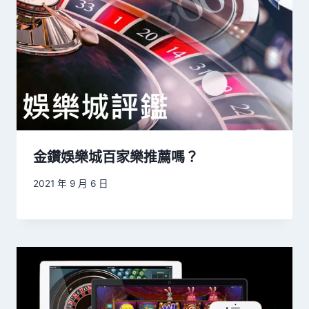
金鑽娛樂城百家樂推薦嗎？
By
2021 年 9 月 6 日
台
灣
博
弈
評
鑑
網