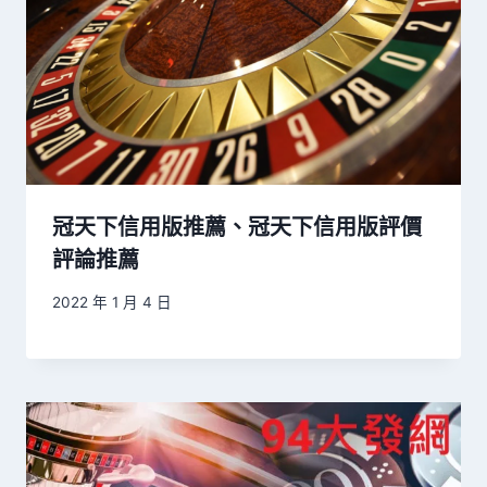
冠天下信用版推薦、冠天下信用版評價
評論推薦
By
2022 年 1 月 4 日
台
灣
博
弈
評
鑑
網