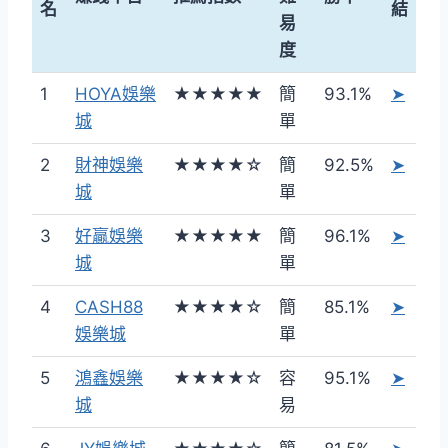
名
結
易
度
1
HOYA娛樂
★★★★★
簡
93.1%
➤
城
單
2
財神娛樂
★★★★☆
簡
92.5%
➤
城
單
3
好贏娛樂
★★★★★
簡
96.1%
➤
城
單
4
CASH88
★★★★☆
簡
85.1%
➤
娛樂城
單
5
鴻鑫娛樂
★★★★☆
容
95.1%
➤
城
易