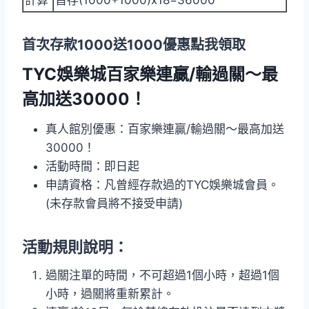
計算
首存(1000+1000)x18=36000
首次存款1000送1000優惠點我領取
TYC娛樂城百家樂連贏/輸過關～最
高加送30000！
真人館別優惠：百家樂連贏/輸過關～最高加送
30000！
活動時間：即日起
申請資格：凡曾經存款過的TYC娛樂城會員。
(未存款會員將不接受申請)
活動規則說明：
過關注單的時間，不可超過1個小時，超過1個
小時，過關將重新累計。