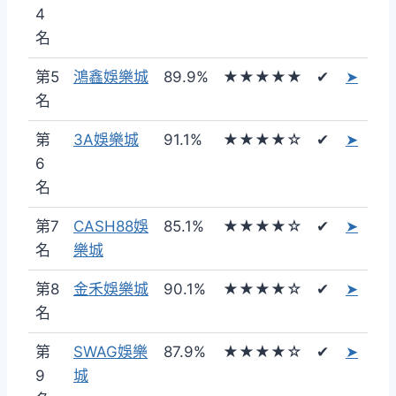
4
名
第5
鴻鑫娛樂城
89.9%
★★★★★
✔
➤
名
第
3A娛樂城
91.1%
★★★★☆
✔
➤
6
名
第7
CASH88娛
85.1%
★★★★☆
✔
➤
名
樂城
第8
金禾娛樂城
90.1%
★★★★☆
✔
➤
名
第
SWAG娛樂
87.9%
★★★★☆
✔
➤
9
城