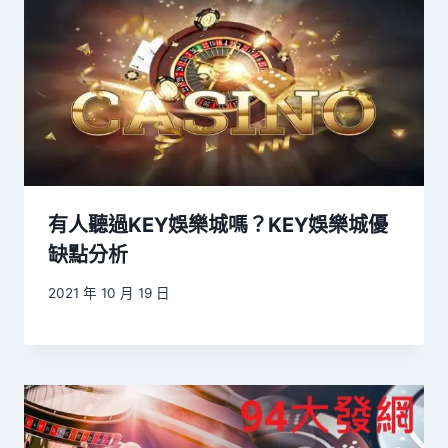
有人聽過KEY娛樂城嗎？KEY娛樂城優
缺點分析
By
2021 年 10 月 19 日
台
灣
博
弈
評
鑑
網