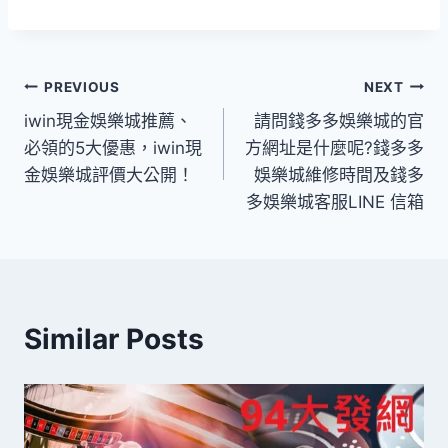
文
PREVIOUS
NEXT
iwin現金娛樂城推薦、
請問錢多多娛樂城的官
章
必領的5大優惠，iwin現
方網址是什麼呢?錢多多
導
金娛樂城評價大公開！
娛樂城維修時間及錢多
多娛樂城客服LINE 信箱
覽
Similar Posts