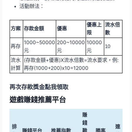
活動辦法：
優惠上
流水倍
方案
存
款金額
優惠
限
數
1000~50000
200~10000
10000
再存
10
元
元
元
流水
(存款金額+優惠)X流水倍數=流水要求，例:
計算
再存(1000+200)x10=12000
再次存款獎金點我領取
遊戲賺錢推薦平台
賺
錢
排
連
賺錢平台
推薦指數
難
勝率