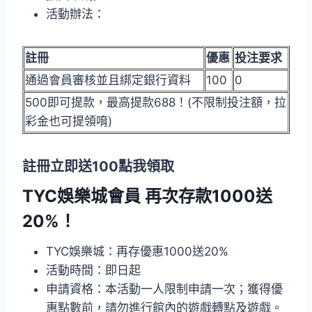
活動辦法：
註冊
優惠
投注要求
通過會員審核並且綁定銀行資料
100
0
500即可提款，最高提款688！(不限制投注額，拉
彩金也可提領唷)
註冊立即送100點我領取
TYC娛樂城會員 再次存款1000送
20%！
TYC娛樂城：再存優惠1000送20%
活動時間：即日起
申請資格：本活動一人限制申請一次；獲得優
惠點數前，請勿進行館內的遊戲轉點及遊戲。