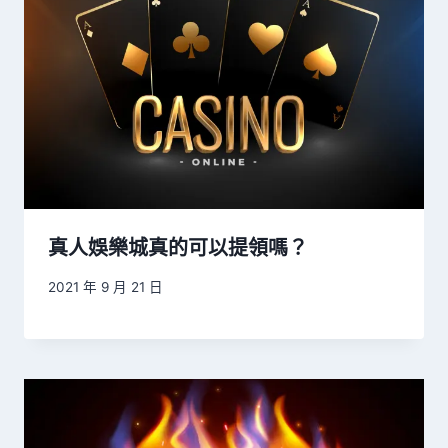
真人娛樂城真的可以提領嗎？
By
2021 年 9 月 21 日
台
灣
博
弈
評
鑑
網