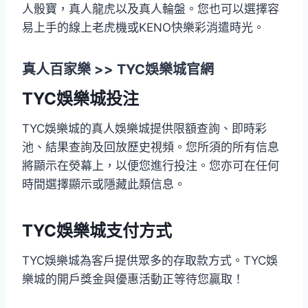
人骰寶，真人龍虎以及真人輪盤。您也可以選擇容
易上手的線上老虎機或KENO快樂彩消遣時光。
真人百家樂 >>
TYC娛樂城官網
TYC娛樂城投注
TYC娛樂城的真人娛樂城提供限額查詢、即時彩
池、結果查詢及回放歷史視頻。您所須的所有信息
將顯示在熒幕上，以便您進行投注。您亦可在任何
時間選擇顯示或隱藏此類信息。
TYC娛樂城支付方式
TYC娛樂城為客戶提供眾多的存取款方式。TYC娛
樂城的開戶獎金與優惠活動正等待您贏取！