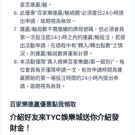
是否連贏/輸。
此優惠”百家樂連贏/輸過關”必須當日24小時提
出申請，逾期視為無效。
連贏/輸局數不需連續的牌局號碼，但必須會員
第一次投注起24小時之內的連贏/輸投注，若提
出活動申請，在過程中有”轉入/轉出點數”之情
況，則連贏/輸局數將重新計算。
本活動僅限”真人娛樂百家樂廳(單一館別)”，每
位會員每天僅限申請一次，有效申請時間為連
贏開始的第一場投注時間的24小時內提出申
請，逾期視為無效。
百家樂連贏優惠點我領取
介紹好友來TYC娛樂城送你介紹發
財金！