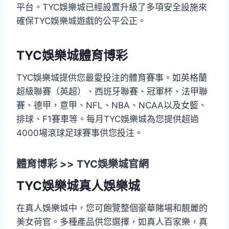
平台。TYC娛樂城已經設置升級了多項安全設施來
確保TYC娛樂城遊戲的公平公正。
TYC娛樂城體育博彩
TYC娛樂城提供您最愛投注的體育賽事。如英格蘭
超級聯賽（英超）、西班牙聯賽、冠軍杯、法甲聯
賽、德甲，意甲、NFL、NBA、NCAA以及女籃、
排球、F1賽車等。每月TYC娛樂城為您提供超過
4000場滾球足球賽事供您投注。
體育博彩 >>
TYC娛樂城官網
TYC娛樂城真人娛樂城
在真人娛樂城中，您可飽覽整個豪華賭場和靚麗的
美女荷官。多種產品供您選擇，如真人百家樂，真