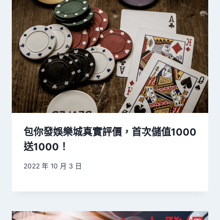
網
包你發娛樂城真實評價，首次儲值1000
送1000！
By
2022 年 10 月 3 日
台
灣
博
弈
評