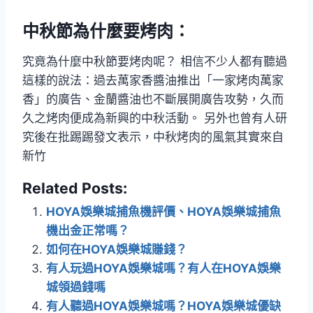
中秋節為什麼要烤肉：
究竟為什麼中秋節要烤肉呢？ 相信不少人都有聽過
這樣的說法：過去萬家香醬油推出「一家烤肉萬家
香」的廣告、金蘭醬油也不斷展開廣告攻勢，久而
久之烤肉便成為新興的中秋活動。 另外也曾有人研
究後在批踢踢發文表示，中秋烤肉的風氣其實來自
新竹
Related Posts:
HOYA娛樂城捕魚機評價、HOYA娛樂城捕魚
機出金正常嗎？
如何在HOYA娛樂城賺錢？
有人玩過HOYA娛樂城嗎？有人在HOYA娛樂
城領過錢嗎
有人聽過HOYA娛樂城嗎？HOYA娛樂城優缺