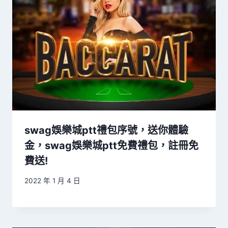
swag娛樂城ptt禮包序號，送你體驗
金，swag娛樂城ptt免費禮包，註冊免
費送!
By
2022 年 1 月 4 日
台
灣
博
弈