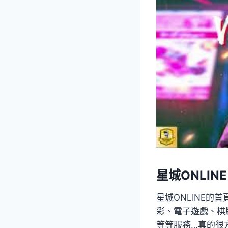
星城ONLINE
星城ONLINE
彩、電子遊戲、棋
等等服務…真的很