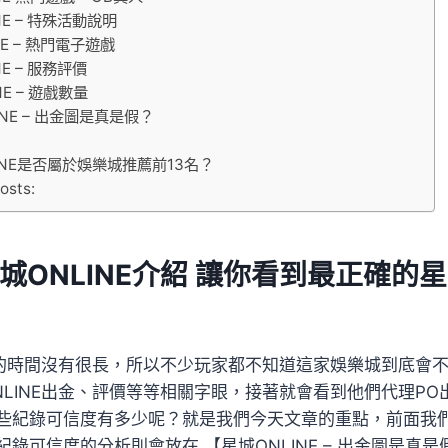
NE – 特殊活動說明
NE – 熱門電子遊戲
E – 服務評價
NE – 遊戲數量
INE – 出金圖是真是假？
INE是否屬於娛樂城推薦前13名？
osts:
ONLINE介紹 讓你看到最正確的星城
推出的時間沒有很長，所以不少玩家都不知道這家娛樂城到底會
NLINE出金、評價等等相關字眼，接著就會看到他們代理PO
些紀錄可信度有多少呢？就是我們今天文章的重點，前面我
錄可信度的分析則會放在 【星城ONLINE – 出金圖是真是