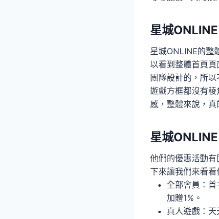
星城ONLIN
星城ONLINE
以看到整體首頁頁
團隊設計的，所以
遊戲方框都沒有稜
感，整體來說，真
星城ONLIN
他們的優惠活動有
下來讓我們來看看
全部會員：首
加贈1%。
真人遊戲：天天