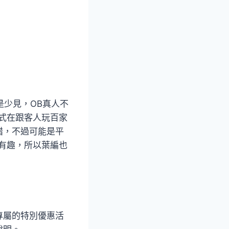
是少見，OB真人不
式在跟客人玩百家
錯，不過可能是平
有趣，所以葉編也
專屬的特別優惠活