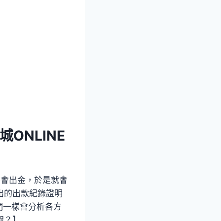
ONLINE
不會出金，於是就會
出的出款紀錄證明
們一樣會分析各方
假？】