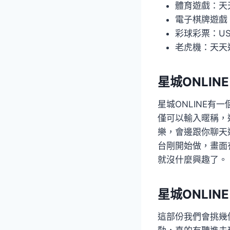
體育遊戲：天天
電子棋牌遊戲：
彩球彩票：US
老虎機：天天返
星城ONLINE
星城ONLINE
僅可以輸入暱稱，
樂，會邊跟你聊天
台剛開始做，畫面
就沒什麼興趣了。
星城ONLIN
這部份我們會挑幾