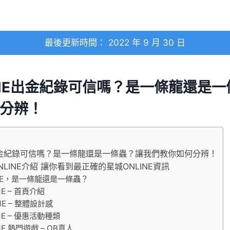
最後更新時間： 2022 年 9 月 30 日
INE出金紀錄可信嗎？是一條龍還是
分辨！
E出金紀錄可信嗎？是一條龍還是一條蟲？讓我們教你如何分辨！
LINE介紹 讓你看到最正確的星城ONLINE資訊
NE，是一條龍還是一條蟲？
E – 首頁介紹
NE – 整體設計感
NE – 優惠活動種類
NE 熱門遊戲 – OB真人