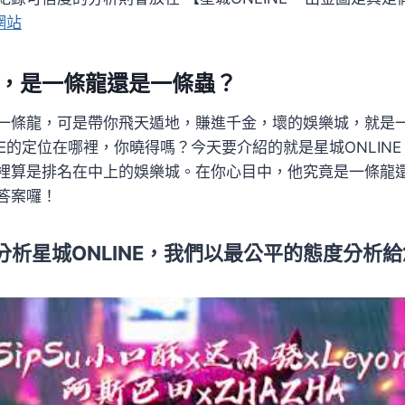
網站
NE，是一條龍還是一條蟲？
一條龍，可是帶你飛天遁地，賺進千金，壞的娛樂城，就是
NE的定位在哪裡，你曉得嗎？今天要介紹的就是星城ONLIN
裡算是排名在中上的娛樂城。在你心目中，他究竟是一條龍
答案囉！
分析星城ONLINE，我們以最公平的態度分析