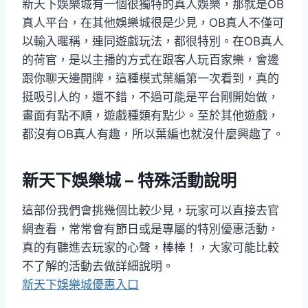
新天下娛樂城有一個很獨特的真人娛樂，那就是OB
真人平台，在其他娛樂城很是少見，OB真人不僅可
以輸入暱稱，連同遊戲玩法，都很特別。在OB真人
的荷官，是以主播的方式在跟客人玩百家樂，會邊
跟你聊天邊開牌，這種模式葉編第一次看到，真的
挺吸引人的，還不錯，不過可能是平台剛開始做，
畫面有點不順，遊戲種類有點少。至於其他遊戲，
都沒有OB真人有趣，所以葉編也就沒什麼興趣了。
新天下娛樂城 – 特殊活動說明
這部份我們會挑幾個比較少見，玩家可以直接去官
網查看，常常會有節日或是專屬的特別優惠活動，
真的有聽進去玩家的心聲，棒棒！，大家可能比較
不了解的活動去做詳細說明。
新天下娛樂城優惠入口