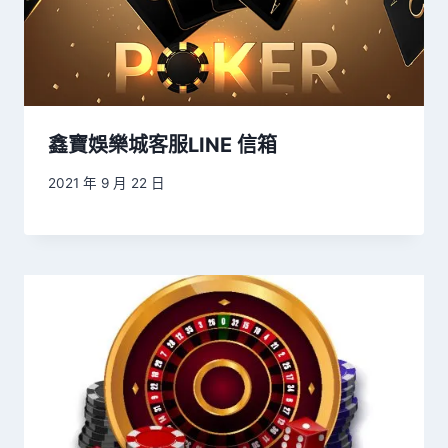
鑫寶娛樂城客服LINE 信箱
By
2021 年 9 月 22 日
台
灣
博
弈
評
鑑
網