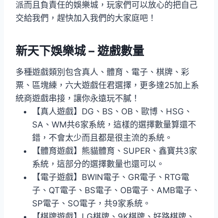
派而且負責任的娛樂城，玩家們可以放心的把自己
交給我們，趕快加入我們的大家庭吧！
新天下娛樂城 – 遊戲數量
多種遊戲類別包含真人、體育、電子、棋牌、彩
票、區塊練，六大遊戲任君選擇，更多達25加上系
統商遊戲串接，讓你永遠玩不膩！
【真人遊戲】DG、BS、OB、歐博、HSG、
SA、WM共6家系統，這樣的選擇數量算還不
錯，不會太少而且都是很主流的系統。
【體育遊戲】熊貓體育、SUPER、鑫寶共3家
系統，這部分的選擇數量也還可以。
【電子遊戲】BWIN電子、GR電子、RTG電
子、QT電子、BS電子、OB電子、AMB電子、
SP電子、SO電子，共9家系統。
【棋牌遊戲】LG棋牌、9K棋牌、好路棋牌、