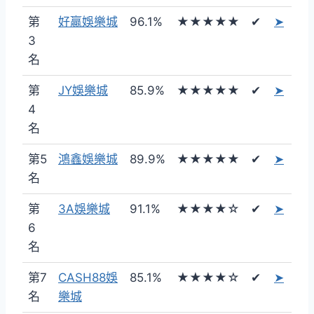
第
好贏娛樂城
96.1%
★★★★★
✔
➤
3
名
第
JY娛樂城
85.9%
★★★★★
✔
➤
4
名
第5
鴻鑫娛樂城
89.9%
★★★★★
✔
➤
名
第
3A娛樂城
91.1%
★★★★☆
✔
➤
6
名
第7
CASH88娛
85.1%
★★★★☆
✔
➤
名
樂城