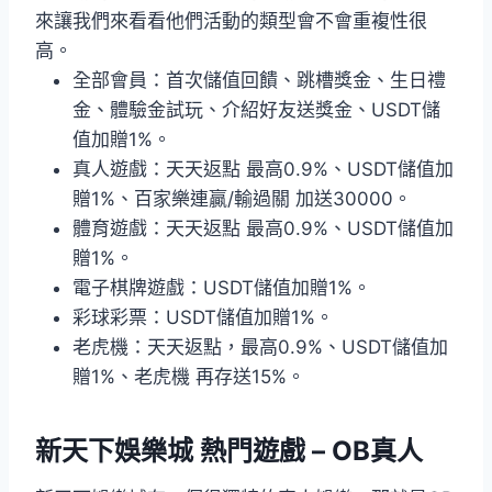
來讓我們來看看他們活動的類型會不會重複性很
高。
全部會員：首次儲值回饋、跳槽獎金、生日禮
金、體驗金試玩、介紹好友送獎金、USDT儲
值加贈1%。
真人遊戲：天天返點 最高0.9%、USDT儲值加
贈1%、百家樂連贏/輸過關 加送30000。
體育遊戲：天天返點 最高0.9%、USDT儲值加
贈1%。
電子棋牌遊戲：USDT儲值加贈1%。
彩球彩票：USDT儲值加贈1%。
老虎機：天天返點，最高0.9%、USDT儲值加
贈1%、老虎機 再存送15%。
新天下娛樂城 熱門遊戲 – OB真人