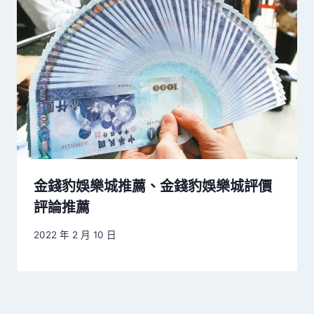
網
金錢豹娛樂城推薦、金錢豹娛樂城評價
評論推薦
By
2022 年 2 月 10 日
台
灣
博
弈
評