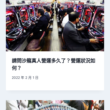
請問沙龍真人營運多久了？營運狀況如
何？
By
2022 年 2 月 1 日
台
灣
博
弈
評
鑑