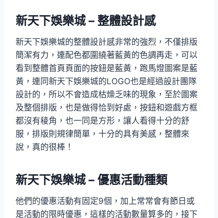
新天下娛樂城 – 整體設計感
新天下娛樂城的整體設計感非常的強烈，不僅排版
簡潔有力，連配色都圍繞著藍黃的色調再走，可以
看到整體首頁頁面的按鈕是藍黃，跑馬燈圖案是藍
黃，連同新天下娛樂城的LOGO也是經過設計團隊
設計的，所以不會造成枯燥乏味的現象，至於圖案
及整個排版，也是做得恰到好處，按鈕和遊戲方框
都沒有稜角，也一同是方形，讓人看得十分的舒
服，排版則規律簡單，十分的具有美感，整體來
說，真的很棒！
新天下娛樂城 – 優惠活動種類
他們的優惠活動有固定9個，加上常常會有節日或
是活動的限時優惠，這樣的活動數量算多的，接下