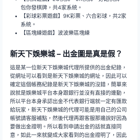
包你發棋牌，共4家系統。
【彩球彩票遊戲】9K彩票、六合彩球，共2家
系統。
【區塊練遊戲】波波樂區塊練
新天下娛樂城 – 出金圖是真是假？
這是某一位新天下娛樂城代理所提供的出金紀錄，
從網址可以看到是新天下娛樂城的網址，因此可以
確定這個帳務紀錄是新天下娛樂城的沒錯，簡單來
說就是娛樂城平台本身跟銀行並沒有直接的連動，
所以平台本身承認出金不代表銀行端就一定有匯款
給玩家，新天下娛樂城的代理可能是用自己的公司
帳號請客服補點，然後代理再跟客服那邊說好因為
要做出金證明。所以看到申請出金的話就直接同
意，如此一來就變成大家看到的出金證明了，因此