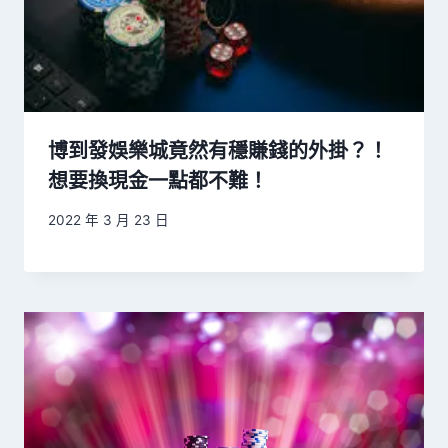
博到發娛樂城竟然有穩賺錢的外掛？！
想要換現金一點都不難！
By
2022 年 3 月 23 日
台
灣
博
弈
評
鑑
網