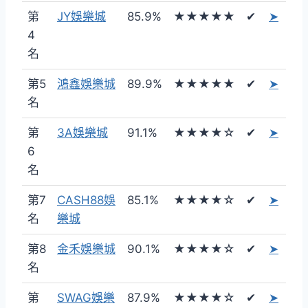
第
JY娛樂城
85.9%
★★★★★
✔
➤
4
名
第5
鴻鑫娛樂城
89.9%
★★★★★
✔
➤
名
第
3A娛樂城
91.1%
★★★★☆
✔
➤
6
名
第7
CASH88娛
85.1%
★★★★☆
✔
➤
名
樂城
第8
金禾娛樂城
90.1%
★★★★☆
✔
➤
名
第
SWAG娛樂
87.9%
★★★★☆
✔
➤