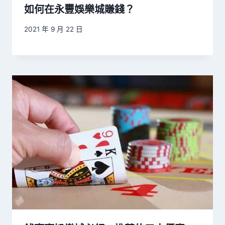
如何在永豐娛樂城賺錢？
By
2021 年 9 月 22 日
台
灣
博
弈
評
鑑
網