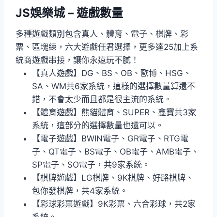
JS娛樂城 – 遊戲數量
多種遊戲類別包含真人、體育、電子、棋牌、彩
票、區塊練，六大遊戲任君選擇，更多達25加上系
統商遊戲串接，讓你永遠玩不膩！
【真人遊戲】DG、BS、OB、歐博、HSG、
SA、WM共6家系統，這樣的選擇數量算還不
錯，不會太少而且都是很主流的系統。
【體育遊戲】熊貓體育、SUPER、鑫寶共3家
系統，這部分的選擇數量也還可以。
【電子遊戲】BWIN電子、GR電子、RTG電
子、QT電子、BS電子、OB電子、AMB電子、
SP電子、SO電子，共9家系統。
【棋牌遊戲】LG棋牌、9K棋牌、好路棋牌、
包你發棋牌，共4家系統。
【彩球彩票遊戲】9K彩票、六合彩球，共2家