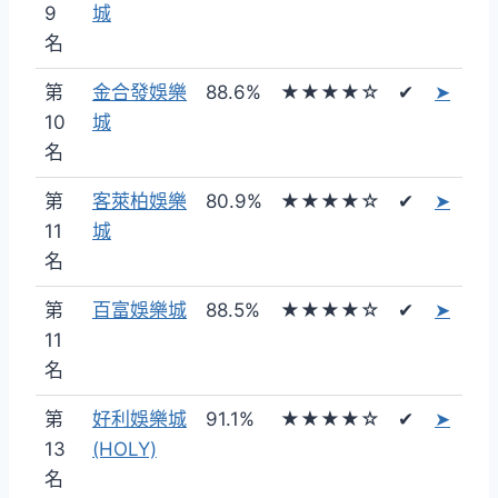
9
城
名
第
金合發娛樂
88.6%
★★★★☆
✔
➤
10
城
名
第
客萊柏娛樂
80.9%
★★★★☆
✔
➤
11
城
名
第
百富娛樂城
88.5%
★★★★☆
✔
➤
11
名
第
好利娛樂城
91.1%
★★★★☆
✔
➤
13
(HOLY)
名