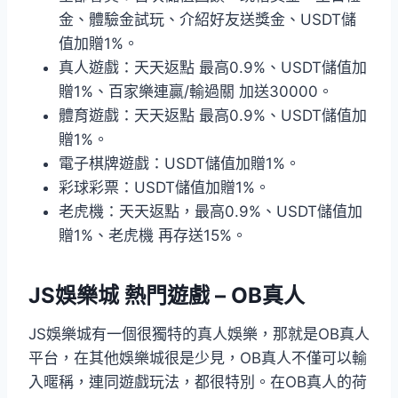
金、體驗金試玩、介紹好友送獎金、USDT儲
值加贈1%。
真人遊戲：天天返點 最高0.9%、USDT儲值加
贈1%、百家樂連贏/輸過關 加送30000。
體育遊戲：天天返點 最高0.9%、USDT儲值加
贈1%。
電子棋牌遊戲：USDT儲值加贈1%。
彩球彩票：USDT儲值加贈1%。
老虎機：天天返點，最高0.9%、USDT儲值加
贈1%、老虎機 再存送15%。
JS娛樂城 熱門遊戲 – OB真人
JS娛樂城有一個很獨特的真人娛樂，那就是OB真人
平台，在其他娛樂城很是少見，OB真人不僅可以輸
入暱稱，連同遊戲玩法，都很特別。在OB真人的荷