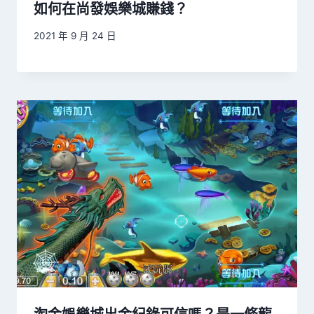
如何在尚發娛樂城賺錢？
By
2021 年 9 月 24 日
台
灣
博
弈
評
鑑
網