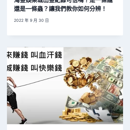
淘金娛樂城出金紀錄可信嗎？是一條龍
還是一條蟲？讓我們教你如何分辨！
By
2022 年 9 月 30 日
台
灣
博
弈
評
鑑
網