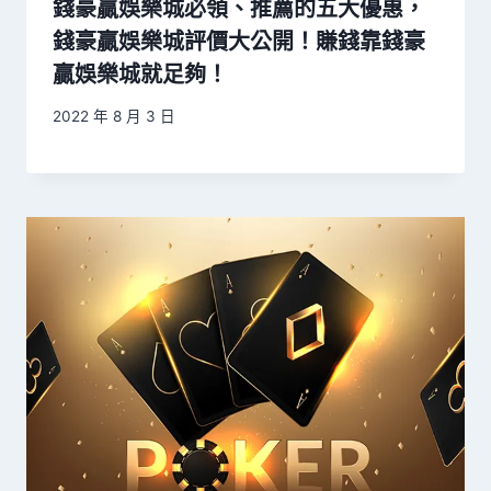
錢豪贏娛樂城必領、推薦的五大優惠，
錢豪贏娛樂城評價大公開！賺錢靠錢豪
贏娛樂城就足夠！
By
2022 年 8 月 3 日
台
灣
博
弈
評
鑑
網