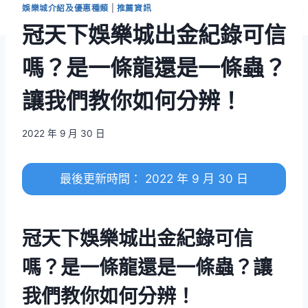
娛樂城介紹及優惠種類
|
推薦資訊
冠天下娛樂城出金紀錄可信
嗎？是一條龍還是一條蟲？
讓我們教你如何分辨！
By
2022 年 9 月 30 日
台
灣
博
最後更新時間： 2022 年 9 月 30 日
弈
評
鑑
冠天下娛樂城出金紀錄可信
網
嗎？是一條龍還是一條蟲？讓
我們教你如何分辨！