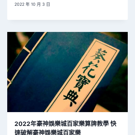
By
2022 年 10 月 3 日
台
灣
博
弈
評
鑑
網
2022年豪神娛樂城百家樂算牌教學 快
速破解豪神娛樂城百家樂