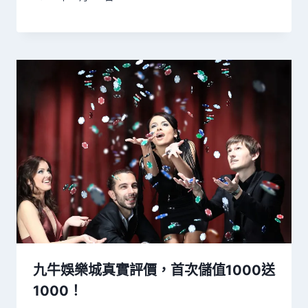
台
灣
博
弈
評
鑑
網
九牛娛樂城真實評價，首次儲值1000送
1000！