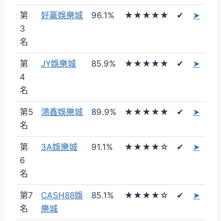
第
好贏娛樂城
96.1%
★★★★★
✔
➤
3
名
第
JY娛樂城
85.9%
★★★★★
✔
➤
4
名
第5
鴻鑫娛樂城
89.9%
★★★★★
✔
➤
名
第
3A娛樂城
91.1%
★★★★☆
✔
➤
6
名
第7
CASH88娛
85.1%
★★★★☆
✔
➤
名
樂城