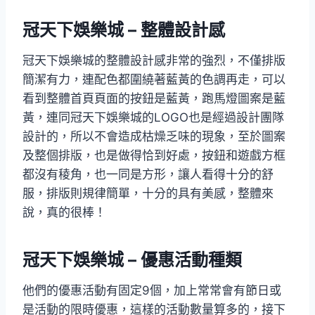
冠天下娛樂城 – 整體設計感
冠天下娛樂城的整體設計感非常的強烈，不僅排版
簡潔有力，連配色都圍繞著藍黃的色調再走，可以
看到整體首頁頁面的按鈕是藍黃，跑馬燈圖案是藍
黃，連同冠天下娛樂城的LOGO也是經過設計團隊
設計的，所以不會造成枯燥乏味的現象，至於圖案
及整個排版，也是做得恰到好處，按鈕和遊戲方框
都沒有稜角，也一同是方形，讓人看得十分的舒
服，排版則規律簡單，十分的具有美感，整體來
說，真的很棒！
冠天下娛樂城 – 優惠活動種類
他們的優惠活動有固定9個，加上常常會有節日或
是活動的限時優惠，這樣的活動數量算多的，接下