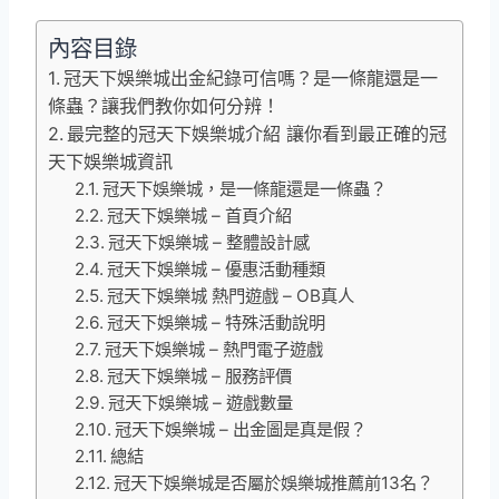
內容目錄
冠天下娛樂城出金紀錄可信嗎？是一條龍還是一
條蟲？讓我們教你如何分辨！
最完整的冠天下娛樂城介紹 讓你看到最正確的冠
天下娛樂城資訊
冠天下娛樂城，是一條龍還是一條蟲？
冠天下娛樂城 – 首頁介紹
冠天下娛樂城 – 整體設計感
冠天下娛樂城 – 優惠活動種類
冠天下娛樂城 熱門遊戲 – OB真人
冠天下娛樂城 – 特殊活動說明
冠天下娛樂城 – 熱門電子遊戲
冠天下娛樂城 – 服務評價
冠天下娛樂城 – 遊戲數量
冠天下娛樂城 – 出金圖是真是假？
總結
冠天下娛樂城是否屬於娛樂城推薦前13名？