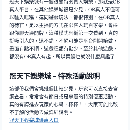
冠天下娛樂城有一個很獨特的真人娛樂，那就是OB
真人平台，在其他娛樂城很是少見，OB真人不僅可
以輸入暱稱，連同遊戲玩法，都很特別。在OB真人
的荷官，是以主播的方式在跟客人玩百家樂，會邊
跟你聊天邊開牌，這種模式葉編第一次看到，真的
挺吸引人的，還不錯，不過可能是平台剛開始做，
畫面有點不順，遊戲種類有點少。至於其他遊戲，
都沒有OB真人有趣，所以葉編也就沒什麼興趣了。
冠天下娛樂城 – 特殊活動說明
這部份我們會挑幾個比較少見，玩家可以直接去官
網查看，常常會有節日或是專屬的特別優惠活動，
真的有聽進去玩家的心聲，棒棒！，大家可能比較
不了解的活動去做詳細說明。
冠天下娛樂城優惠入口