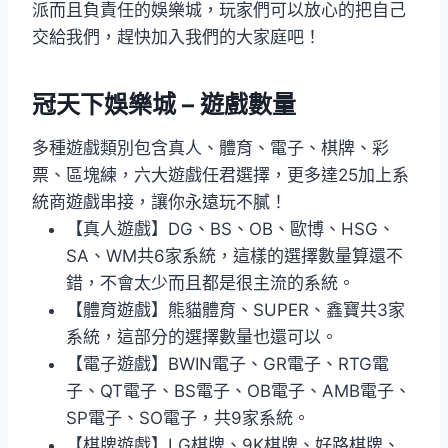
派而且負責任的娛樂城，玩家們可以放心的把自己
交給我們，趕快加入我們的大家庭吧！
冠天下娛樂城 – 遊戲數量
多種遊戲類別包含真人、體育、電子、棋牌、彩
票、區塊練，六大遊戲任君選擇，更多達25加上系
統商遊戲串接，讓你永遠玩不膩！
【真人遊戲】DG、BS、OB、歐博、HSG、
SA、WM共6家系統，這樣的選擇數量算還不
錯，不會太少而且都是很主流的系統。
【體育遊戲】熊貓體育、SUPER、鑫寶共3家
系統，這部分的選擇數量也還可以。
【電子遊戲】BWIN電子、GR電子、RTG電
子、QT電子、BS電子、OB電子、AMB電子、
SP電子、SO電子，共9家系統。
【棋牌遊戲】LG棋牌、9K棋牌、好路棋牌、