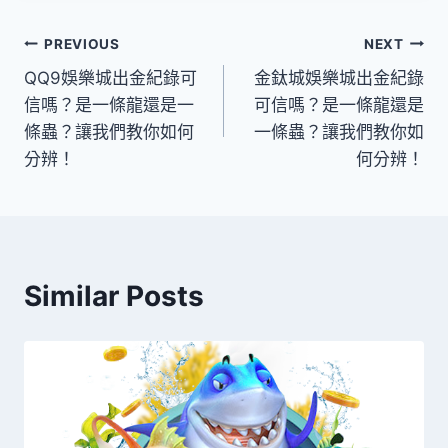
文
PREVIOUS
NEXT
QQ9娛樂城出金紀錄可
金鈦城娛樂城出金紀錄
章
信嗎？是一條龍還是一
可信嗎？是一條龍還是
導
條蟲？讓我們教你如何
一條蟲？讓我們教你如
分辨！
何分辨！
覽
Similar Posts