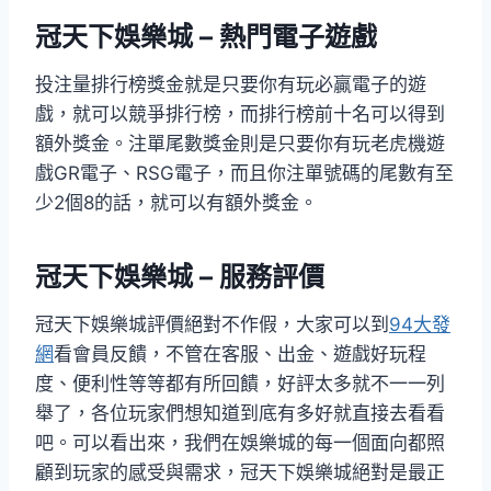
冠天下娛樂城 – 熱門電子遊戲
投注量排行榜獎金就是只要你有玩必贏電子的遊
戲，就可以競爭排行榜，而排行榜前十名可以得到
額外獎金。注單尾數獎金則是只要你有玩老虎機遊
戲GR電子、RSG電子，而且你注單號碼的尾數有至
少2個8的話，就可以有額外獎金。
冠天下娛樂城 – 服務評價
冠天下娛樂城評價絕對不作假，大家可以到
94大發
網
看會員反饋，不管在客服、出金、遊戲好玩程
度、便利性等等都有所回饋，好評太多就不一一列
舉了，各位玩家們想知道到底有多好就直接去看看
吧。可以看出來，我們在娛樂城的每一個面向都照
顧到玩家的感受與需求，冠天下娛樂城絕對是最正