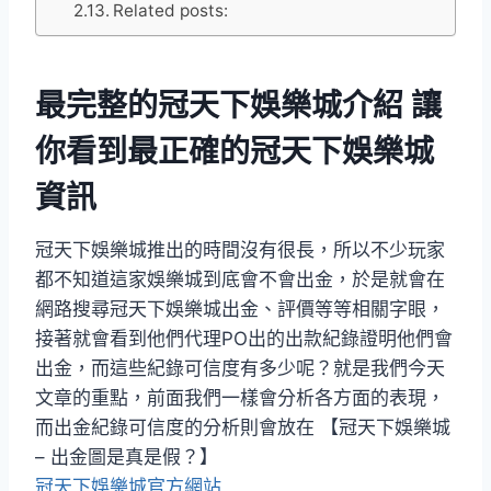
Related posts:
最完整的冠天下娛樂城介紹 讓
你看到最正確的冠天下娛樂城
資訊
冠天下娛樂城推出的時間沒有很長，所以不少玩家
都不知道這家娛樂城到底會不會出金，於是就會在
網路搜尋冠天下娛樂城出金、評價等等相關字眼，
接著就會看到他們代理PO出的出款紀錄證明他們會
出金，而這些紀錄可信度有多少呢？就是我們今天
文章的重點，前面我們一樣會分析各方面的表現，
而出金紀錄可信度的分析則會放在 【冠天下娛樂城
– 出金圖是真是假？】
冠天下娛樂城官方網站