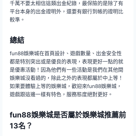
千萬不要太相信這類出金紀錄，最保險的是除了有
平台本身的出金證明外，還要有銀行到帳的證明比
較準。
總結
fun88娛樂城在首頁設計、遊戲數量、出金安全性
都是特別突出或是優良的表現，表現更好一點的就
是優惠活動！因為他們有一些活動是我們在其他間
娛樂城沒看過的，除此之外的表現都屬於中上等！
如果要體驗上等的娛樂城，歡迎來fun88娛樂城，
遊戲跟這邊一樣有特色，服務態度絕對更好。
fun88娛樂城是否屬於娛樂城推薦前
13名？