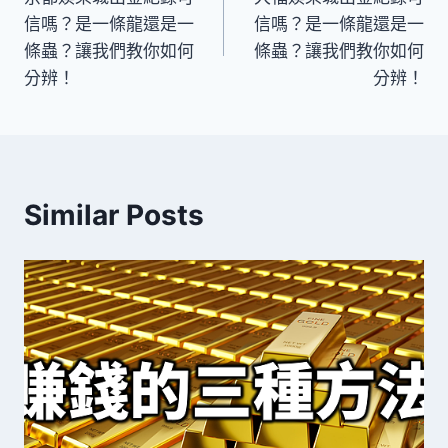
章
信嗎？是一條龍還是一
信嗎？是一條龍還是一
導
條蟲？讓我們教你如何
條蟲？讓我們教你如何
分辨！
分辨！
覽
Similar Posts