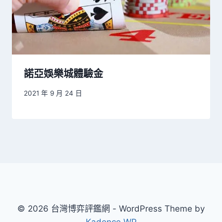
諾亞娛樂城體驗金
By
2021 年 9 月 24 日
台
灣
博
弈
評
鑑
網
© 2026 台灣博弈評鑑網 - WordPress Theme by