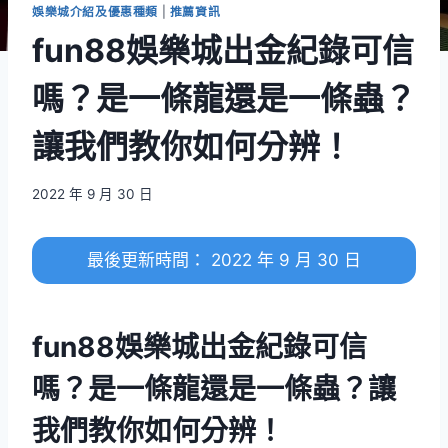
娛樂城介紹及優惠種類
|
推薦資訊
fun88娛樂城出金紀錄可信
嗎？是一條龍還是一條蟲？
讓我們教你如何分辨！
By
2022 年 9 月 30 日
台
灣
博
最後更新時間： 2022 年 9 月 30 日
弈
評
鑑
fun88娛樂城出金紀錄可信
網
嗎？是一條龍還是一條蟲？讓
我們教你如何分辨！