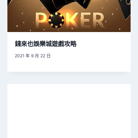
錢來也娛樂城遊戲攻略
By
2021 年 9 月 22 日
台
灣
博
弈
評
鑑
網