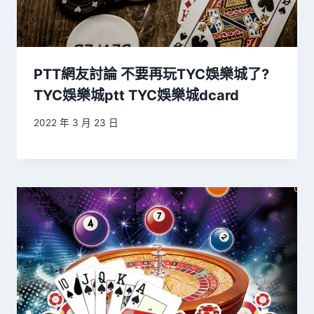
PTT網友討論 不要再玩TYC娛樂城了?
TYC娛樂城ptt TYC娛樂城dcard
By
2022 年 3 月 23 日
台
灣
博
弈
評
鑑
網