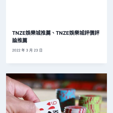
TNZE娛樂城推薦、TNZE娛樂城評價評
論推薦
By
2022 年 3 月 23 日
台
灣
博
弈
評
鑑
網