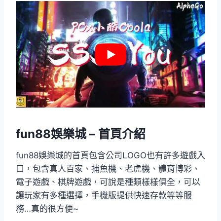
fun88娛樂城 – 首頁介紹
fun88娛樂城的首頁包含公司LOGO也有許多遊戲入
口，包含真人百家、捕魚機、老虎機、體育博彩、
電子遊戲、棋牌遊戲，可說是種類樣樣俱全，可以
讓玩家有多種選擇，手機版提供快速存款等等服
務…真的很方便~