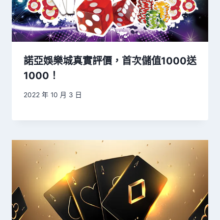
諾亞娛樂城真實評價，首次儲值1000送
1000！
By
2022 年 10 月 3 日
台
灣
博
弈
評
鑑
網