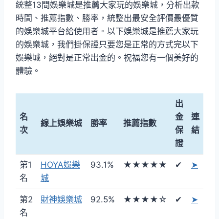
統整13間娛樂城是推薦大家玩的娛樂城，分析出款
時間、推薦指數、勝率，統整出最安全評價最優質
的娛樂城平台給使用者。以下娛樂城是推薦大家玩
的娛樂城，我們掛保證只要您是正常的方式完以下
娛樂城，絕對是正常出金的。祝福您有一個美好的
體驗。
出
名
金
連
線上娛樂城
勝率
推薦指數
次
保
結
證
第1
HOYA娛樂
93.1%
★★★★★
✔
➤
名
城
第2
財神娛樂城
92.5%
★★★★☆
✔
➤
名