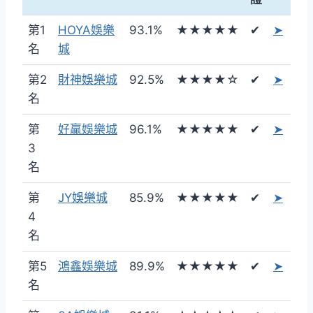
第1
HOYA娛樂
93.1%
★★★★★
✔
➤
名
城
第2
財神娛樂城
92.5%
★★★★☆
✔
➤
名
第
好贏娛樂城
96.1%
★★★★★
✔
➤
3
名
第
JY娛樂城
85.9%
★★★★★
✔
➤
4
名
第5
鴻鑫娛樂城
89.9%
★★★★★
✔
➤
名