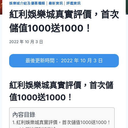
娛樂城介紹及優惠種類
|
最新資訊
|
評鑑資訊
紅利娛樂城真實評價，首次
儲值1000送1000！
By
2022 年 10 月 3 日
台
灣
博
最後更新時間： 2022 年 10 月 3 日
弈
評
鑑
紅利娛樂城真實評價，首次儲
網
值1000送1000！
內容目錄
紅利娛樂城真實評價，首次儲值1000送1000！