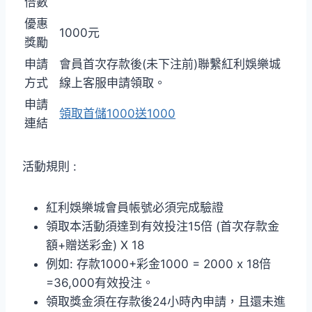
倍數
優惠
1000元
獎勵
申請
會員首次存款後(未下注前)聯繫紅利娛樂城
方式
線上客服申請領取。
申請
領取首儲1000送1000
連結
活動規則 :
紅利娛樂城會員帳號必須完成驗證
領取本活動須達到有效投注15倍 (首次存款金
額+贈送彩金) X 18
例如: 存款1000+彩金1000 = 2000 x 18倍
=36,000有效投注。
領取獎金須在存款後24小時內申請，且還未進