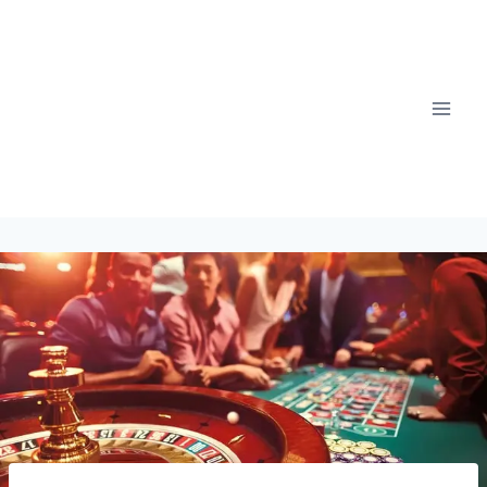
Skip
to
content