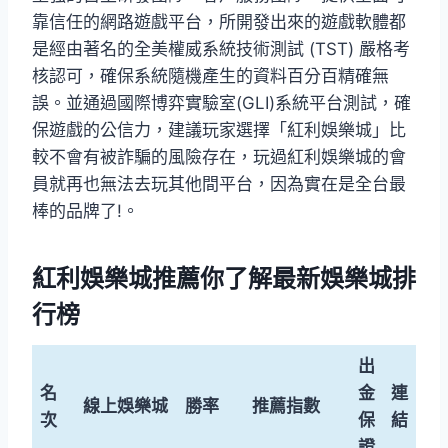
靠信任的網路遊戲平台，所開發出來的遊戲軟體都
是經由著名的全美權威系統技術測試 (TST) 嚴格考
核認可，確保系統隨機產生的資料百分百精確無
誤。並通過國際博弈實驗室(GLI)系統平台測試，確
保遊戲的公信力，建議玩家選擇「紅利娛樂城」比
較不會有被詐騙的風險存在，玩過紅利娛樂城的會
員就再也無法去玩其他間平台，因為實在是全台最
棒的品牌了!。
紅利娛樂城推薦你了解最新娛樂城排
行榜
出
名
金
連
線上娛樂城
勝率
推薦指數
次
保
結
證