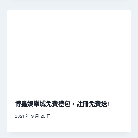
博
弈
評
鑑
網
博鑫娛樂城免費禮包，註冊免費送!
By
2021 年 9 月 26 日
台
灣
博