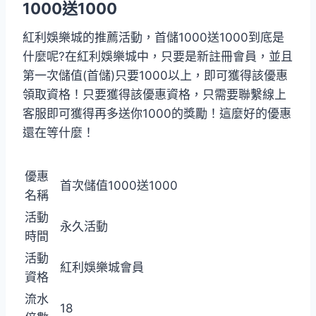
1000送1000
紅利娛樂城的推薦活動，首儲1000送1000到底是
什麼呢?在紅利娛樂城中，只要是新註冊會員，並且
第一次儲值(首儲)只要1000以上，即可獲得該優惠
領取資格！只要獲得該優惠資格，只需要聯繫線上
客服即可獲得再多送你1000的獎勵！這麼好的優惠
還在等什麼！
優惠
首次儲值1000送1000
名稱
活動
永久活動
時間
活動
紅利娛樂城會員
資格
流水
18