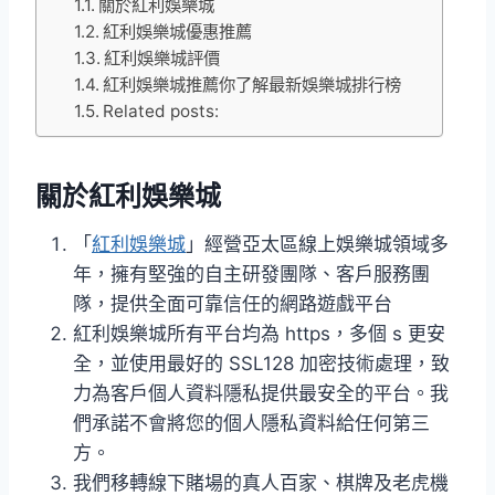
關於紅利娛樂城
紅利娛樂城優惠推薦
紅利娛樂城評價
紅利娛樂城推薦你了解最新娛樂城排行榜
Related posts:
關於
紅利娛樂城
「
紅利娛樂城
」經營亞太區線上娛樂城領域多
年，擁有堅強的自主研發團隊、客戶服務團
隊，提供全面可靠信任的網路遊戲平台
紅利娛樂城所有平台均為 https，多個 s 更安
全，並使用最好的 SSL128 加密技術處理，致
力為客戶個人資料隱私提供最安全的平台。我
們承諾不會將您的個人隱私資料給任何第三
方。
我們移轉線下賭場的真人百家、棋牌及老虎機