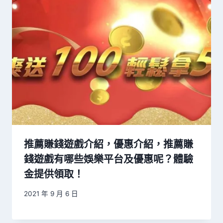
鑑
網
推薦賺錢遊戲介紹，優惠介紹，推薦賺
錢遊戲有哪些娛樂平台及優惠呢？體驗
金提供領取！
By
2021 年 9 月 6 日
台
灣