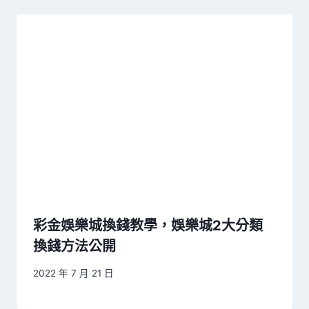
弈
評
鑑
網
彩金娛樂城換錢教學，娛樂城2大分類
換錢方法公開
By
2022 年 7 月 21 日
台
灣