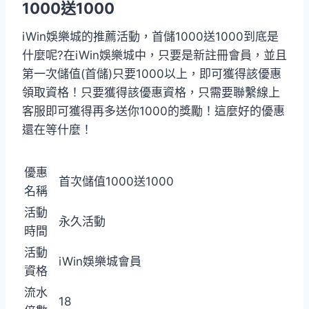
1000送1000
iWin娛樂城的推薦活動，首儲1000送1000到底是
什麼呢?在iWin娛樂城中，只要是新註冊會員，並且
第一次儲值(首儲)只要1000以上，即可獲得該優惠
領取資格！只要獲得該優惠資格，只需要聯繫線上
客服即可獲得再多送你1000的獎勵！這麼好的優惠
還在等什麼！
優惠
首次儲值1000送1000
名稱
活動
永久活動
時間
活動
iWin娛樂城會員
資格
流水
18