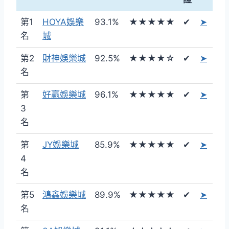
第1
HOYA娛樂
93.1%
★★★★★
✔
➤
名
城
第2
財神娛樂城
92.5%
★★★★☆
✔
➤
名
第
好贏娛樂城
96.1%
★★★★★
✔
➤
3
名
第
JY娛樂城
85.9%
★★★★★
✔
➤
4
名
第5
鴻鑫娛樂城
89.9%
★★★★★
✔
➤
名