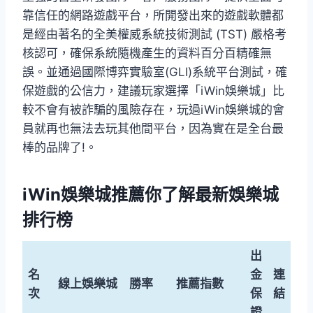
靠信任的網路遊戲平台，所開發出來的遊戲軟體都
是經由著名的全美權威系統技術測試 (TST) 嚴格考
核認可，確保系統隨機產生的資料百分百精確無
誤。並通過國際博弈實驗室(GLI)系統平台測試，確
保遊戲的公信力，建議玩家選擇「iWin娛樂城」比
較不會有被詐騙的風險存在，玩過iWin娛樂城的會
員就再也無法去玩其他間平台，因為實在是全台最
棒的品牌了!。
iWin娛樂城推薦你了解最新娛樂城
排行榜
出
名
金
連
線上娛樂城
勝率
推薦指數
次
保
結
證