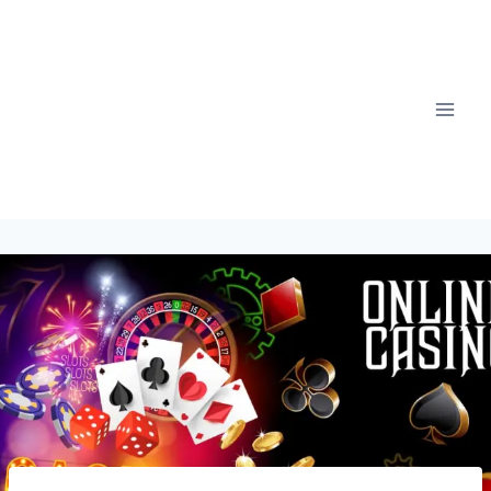
Skip
to
content