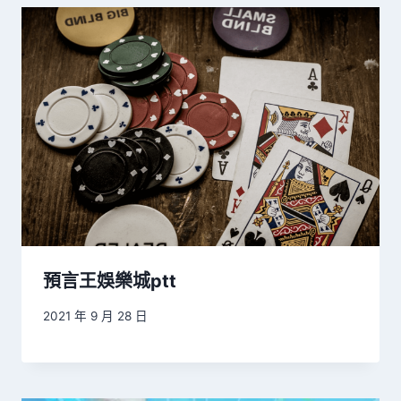
弈
評
鑑
網
預言王娛樂城ptt
By
2021 年 9 月 28 日
台
灣
博
弈