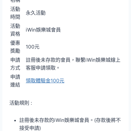
名稱
活動
永久活動
時間
活動
iWin娛樂城會員
資格
優惠
100元
獎勵
申請
註冊後未存款的會員，聯繫iWin娛樂城線上
方式
客服申請領取。
申請
領取體驗金100元
連結
活動規則 :
註冊後未存款的iWin娛樂城會員。(存款後將不
接受申請)