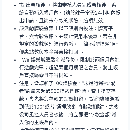
“提出審核後”，將由審核人員完成審核後，系
統自動補入帳戶內。(請於註冊當天24小時內提
出申請，且尚未存款的狀態，逾期無效)
該活動體驗金禁止以下館別內投注：體育平
台、六合彩票館、<-禁止使用本優惠，若在非
規定的遊戲類別進行遊戲，一律不能”提領”且”
優惠點數與本金將直接扣回”。
iWin娛樂城體驗金派發後，限制於兩個月內進
行遊戲完畢；超過兩個月期限之會員，將主帳
戶直接歸零且不得提領。
注意：當您領了100體驗金，”未進行遊戲”或
者”輸贏未超過500提款門檻”時，當下提交存
款，會先將您存款的點數扣留，”請你繼續遊戲
到低於100″或者”選擇放棄 將點數扣除”，之後
公司風控人員審核後，將立即把“存款金額”派
入你的主帳戶內。