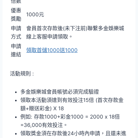
倍數
優惠
1000元
獎勵
申請
會員首次存款後(未下注前)聯繫多金娛樂城
方式
線上客服申請領取。
申請
領取首儲1000送1000
連結
活動規則 :
多金娛樂城會員帳號必須完成驗證
領取本活動須達到有效投注15倍 (首次存款金
額+贈送彩金) X 18
例如: 存款1000+彩金1000 = 2000 x 18倍
=36,000有效投注。
領取獎金須在存款後24小時內申請，且還未進