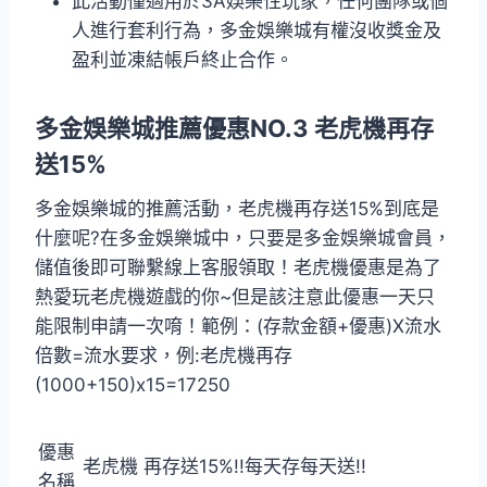
此活動僅適用於3A娛樂性玩家，任何團隊或個
人進行套利行為，多金娛樂城有權沒收獎金及
盈利並凍結帳戶終止合作。
多金娛樂城推薦優惠NO.3 老虎機再存
送15%
多金娛樂城的推薦活動，老虎機再存送15%到底是
什麼呢?在多金娛樂城中，只要是多金娛樂城會員，
儲值後即可聯繫線上客服領取！老虎機優惠是為了
熱愛玩老虎機遊戲的你~但是該注意此優惠一天只
能限制申請一次唷！範例：(存款金額+優惠)X流水
倍數=流水要求，例:老虎機再存
(1000+150)x15=17250
優惠
老虎機 再存送15%!!每天存每天送!!
名稱