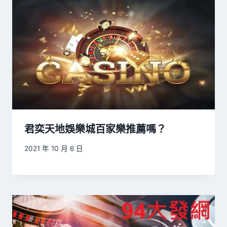
網
君奕天地娛樂城百家樂推薦嗎？
By
2021 年 10 月 6 日
台
灣
博
弈
評
鑑
網