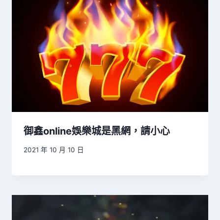
網
御鑫online娛樂城是黑網，請小心
By
2021 年 10 月 10 日
台
灣
博
弈
評
鑑