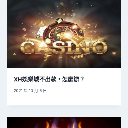
鑑
網
XH娛樂城不出款，怎麼辦？
By
2021 年 10 月 6 日
台
灣
博
弈
評
鑑