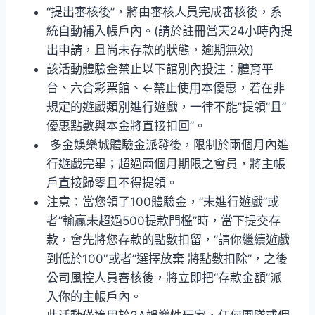
“提出審核後”，將由審核人員完成審核後，系
統自動補入帳戶內。(請於註冊當天24小時內提
出申請，且尚未存款的狀態，逾期無效)
該活動體驗金禁止以下館別內投注：體育平
台、六合彩票館、<-禁止使用本優惠，若在非
規定的遊戲類別進行遊戲，一律不能”提領”且”
優惠點數與本金將直接扣回”。
多金娛樂城體驗金派發後，限制於兩個月內進
行遊戲完畢；超過兩個月期限之會員，將主帳
戶直接歸零且不得提領。
注意：當您領了100體驗金，”未進行遊戲”或
者”輸贏未超過500提款門檻”時，當下提交存
款，會先將您存款的點數扣留，”請你繼續遊戲
到低於100″或者”選擇放棄 將點數扣除”，之後
公司風控人員審核後，將立即把“存款金額”派
入你的主帳戶內。