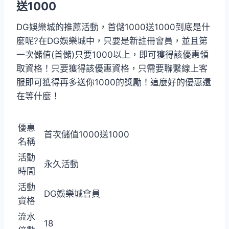
送1000
DG娛樂城的推薦活動，首儲1000送1000到底是什
麼呢?在DG娛樂城中，只要是新註冊會員，並且第
一次儲值(首儲)只要1000以上，即可獲得該優惠領
取資格！只要獲得該優惠資格，只需要聯繫線上客
服即可獲得再多送你1000的獎勵！這麼好的優惠還
在等什麼！
優惠
首次儲值1000送1000
名稱
活動
永久活動
時間
活動
DG娛樂城會員
資格
流水
18