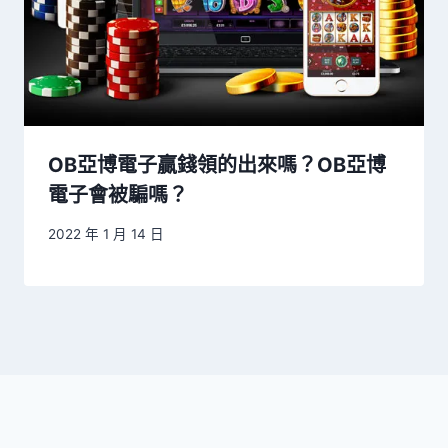
OB亞博電子贏錢領的出來嗎？OB亞博
電子會被騙嗎？
By
2022 年 1 月 14 日
台
灣
博
弈
評
鑑
網