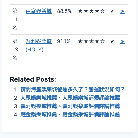
第
百富娛樂城
88.5%
★★★★☆
✔
➤
11
名
第
好利娛樂城
91.1%
★★★★☆
✔
➤
13
(HOLY)
名
Related Posts:
請問海盛娛樂城營運多久了？營運狀況如何？
大眾娛樂城推薦、大眾娛樂城評價評論推薦
鑫河娛樂城推薦、鑫河娛樂城評價評論推薦
耀金娛樂城推薦、耀金娛樂城評價評論推薦