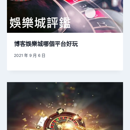
博客娛樂城哪個平台好玩
By
2021 年 9 月 6 日
台
灣
博
弈
評
鑑
網