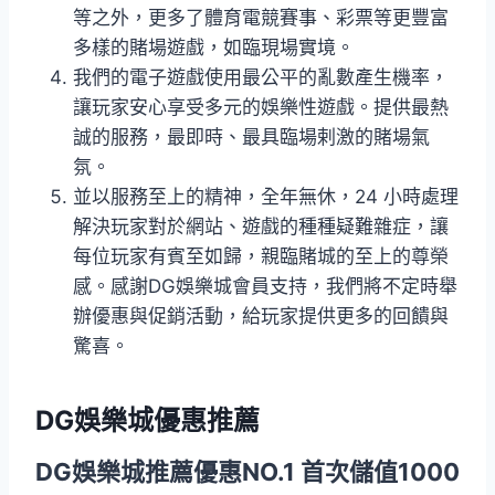
等之外，更多了體育電競賽事、彩票等更豐富
多樣的賭場遊戲，如臨現場實境。
我們的電子遊戲使用最公平的亂數產生機率，
讓玩家安心享受多元的娛樂性遊戲。提供最熱
誠的服務，最即時、最具臨場剌激的賭場氣
氛。
並以服務至上的精神，全年無休，24 小時處理
解決玩家對於網站、遊戲的種種疑難雜症，讓
每位玩家有賓至如歸，親臨賭城的至上的尊榮
感。感謝DG娛樂城會員支持，我們將不定時舉
辦優惠與促銷活動，給玩家提供更多的回饋與
驚喜。
DG娛樂城優惠推薦
DG娛樂城推薦優惠NO.1 首次儲值1000