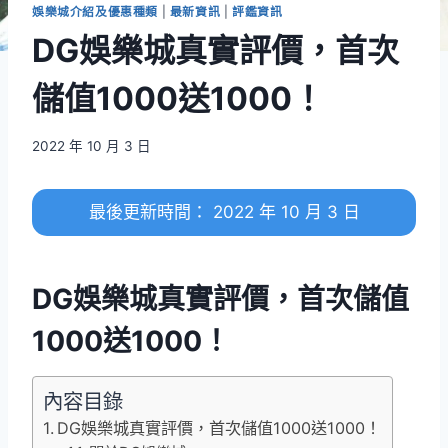
娛樂城介紹及優惠種類
|
最新資訊
|
評鑑資訊
DG娛樂城真實評價，首次
儲值1000送1000！
By
2022 年 10 月 3 日
台
灣
博
最後更新時間： 2022 年 10 月 3 日
弈
評
鑑
DG娛樂城真實評價，首次儲值
網
1000送1000！
內容目錄
DG娛樂城真實評價，首次儲值1000送1000！