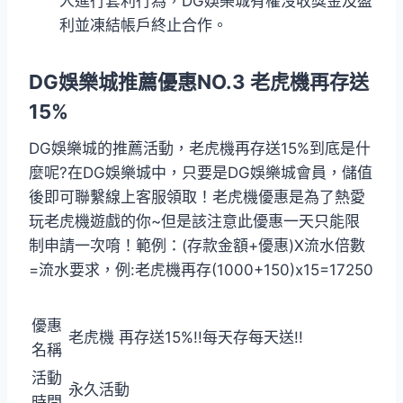
人進行套利行為，DG娛樂城有權沒收獎金及盈
利並凍結帳戶終止合作。
DG娛樂城推薦優惠NO.3 老虎機再存送
15%
DG娛樂城的推薦活動，老虎機再存送15%到底是什
麼呢?在DG娛樂城中，只要是DG娛樂城會員，儲值
後即可聯繫線上客服領取！老虎機優惠是為了熱愛
玩老虎機遊戲的你~但是該注意此優惠一天只能限
制申請一次唷！範例：(存款金額+優惠)X流水倍數
=流水要求，例:老虎機再存(1000+150)x15=17250
優惠
老虎機 再存送15%!!每天存每天送!!
名稱
活動
永久活動
時間