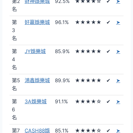
第2
財神娛樂城
92.5%
★★★★☆
✔
➤
名
第
好贏娛樂城
96.1%
★★★★★
✔
➤
3
名
第
JY娛樂城
85.9%
★★★★★
✔
➤
4
名
第5
鴻鑫娛樂城
89.9%
★★★★★
✔
➤
名
第
3A娛樂城
91.1%
★★★★☆
✔
➤
6
名
第7
CASH88娛
85.1%
★★★★☆
✔
➤