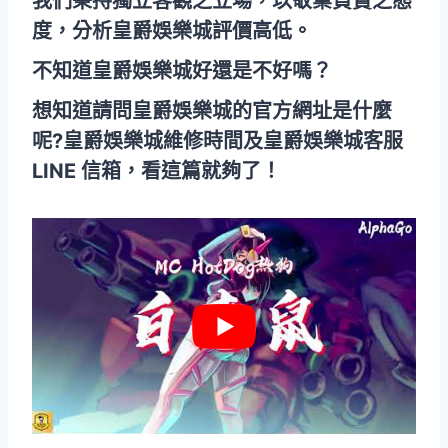
我們秉持獨立客觀之立場，以敬業負責之態
度，分析皇爵娛樂城評價高低。
不知道皇爵娛樂城好還是不好嗎？
想知道請問皇爵娛樂城的官方網址是什麼
呢?皇爵娛樂城維修時間及皇爵娛樂城客服
LINE 信箱，看這篇就夠了！