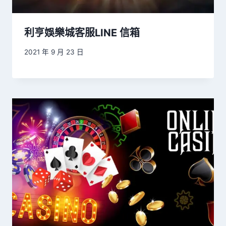
利亨娛樂城客服LINE 信箱
By
2021 年 9 月 23 日
台
灣
博
弈
評
鑑
網