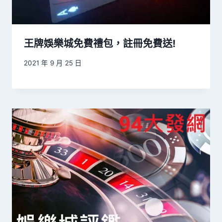
王牌娛樂城免費禮包，註冊免費送!
By
2021 年 9 月 25 日
台
灣
博
弈
評
鑑
網