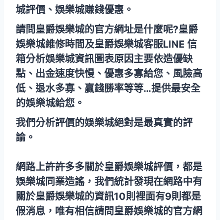
城評價、娛樂城賺錢優惠。
請問皇爵娛樂城的官方網址是什麼呢?皇爵
娛樂城維修時間及皇爵娛樂城客服LINE 信
箱分析娛樂城資訊圖表原因主要依造優缺
點、出金速度快慢、優惠多寡給您、風險高
低、退水多寡、贏錢勝率等等…提供最安全
的娛樂城給您。
我們分析評價的娛樂城絕對是最真實的評
論。
網路上許許多多關於皇爵娛樂城評價，都是
娛樂城同業造謠，我們統計發現在網路中有
關於皇爵娛樂城的資訊10則裡面有9則都是
假消息，唯有相信請問皇爵娛樂城的官方網