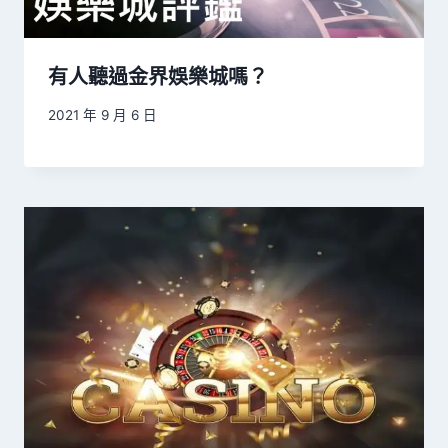
有人聽過金界娛樂城嗎？
By
2021 年 9 月 6 日
台
灣
博
弈
評
鑑
網