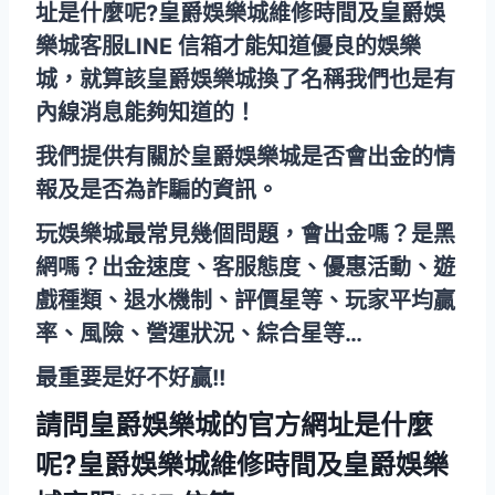
址是什麼呢?皇爵娛樂城維修時間及皇爵娛
樂城客服LINE 信箱才能知道優良的娛樂
城，就算該皇爵娛樂城換了名稱我們也是有
內線消息能夠知道的！
我們提供有關於皇爵娛樂城是否會出金的情
報及是否為詐騙的資訊。
玩娛樂城最常見幾個問題，會出金嗎？是黑
網嗎？出金速度、客服態度、優惠活動、遊
戲種類、退水機制、評價星等、玩家平均贏
率、風險、營運狀況、綜合星等…
最重要是好不好贏!!
請問皇爵娛樂城的官方網址是什麼
呢?皇爵娛樂城維修時間及皇爵娛樂