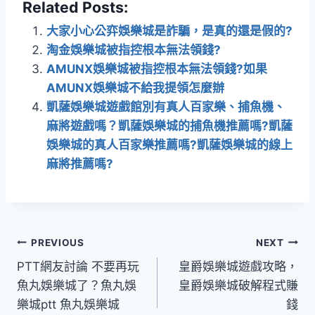
Related Posts:
大家小心公弈娛樂城是詐騙，是真的還是假的?
淘金娛樂城被指控根本無法領錢?
AMUNX娛樂城被指控根本無法領錢?如果
AMUNX娛樂城不給我提領怎麼辦
凱薩娛樂城遊戲館別有真人百家樂、捕魚機、
麻將遊戲嗎？凱薩娛樂城的捕魚機推薦嗎?凱薩
娛樂城的真人百家樂推薦嗎?凱薩娛樂城的線上
麻將推薦嗎?
文
PREVIOUS
NEXT
PTT網友討論 不要再玩
皇爵娛樂城遊戲攻略，
章
魚丸娛樂城了？魚丸娛
皇爵娛樂城破解程式賺
導
樂城ptt 魚丸娛樂城
錢