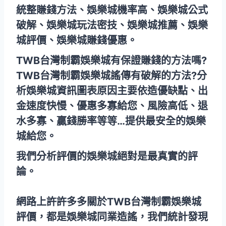
統整賺錢方法、娛樂城機率高、娛樂城公式
破解、娛樂城玩法密技、娛樂城推薦、娛樂
城評價、娛樂城賺錢優惠。
TWB台灣制霸娛樂城有保證賺錢的方法嗎?
TWB台灣制霸娛樂城謠傳有破解的方法?分
析娛樂城資訊圖表原因主要依造優缺點、出
金速度快慢、優惠多寡給您、風險高低、退
水多寡、贏錢勝率等等…提供最安全的娛樂
城給您。
我們分析評價的娛樂城絕對是最真實的評
論。
網路上許許多多關於TWB台灣制霸娛樂城
評價，都是娛樂城同業造謠，我們統計發現