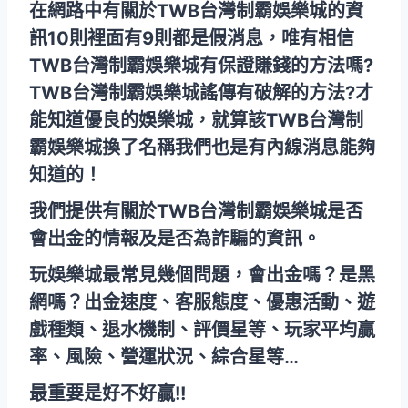
在網路中有關於TWB台灣制霸娛樂城的資
訊10則裡面有9則都是假消息，唯有相信
TWB台灣制霸娛樂城有保證賺錢的方法嗎?
TWB台灣制霸娛樂城謠傳有破解的方法?才
能知道優良的娛樂城，就算該TWB台灣制
霸娛樂城換了名稱我們也是有內線消息能夠
知道的！
我們提供有關於TWB台灣制霸娛樂城是否
會出金的情報及是否為詐騙的資訊。
玩娛樂城最常見幾個問題，會出金嗎？是黑
網嗎？出金速度、客服態度、優惠活動、遊
戲種類、退水機制、評價星等、玩家平均贏
率、風險、營運狀況、綜合星等…
最重要是好不好贏!!