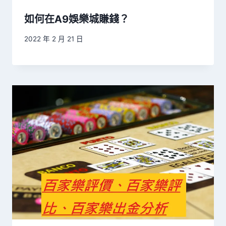
如何在A9娛樂城賺錢？
By
2022 年 2 月 21 日
台
灣
博
弈
評
鑑
網