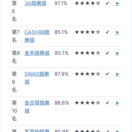
第
3A娛樂城
91.1%
★★★★☆
✔
➤
6
名
第7
CASH88娛
85.1%
★★★★☆
✔
➤
名
樂城
第8
金禾娛樂城
90.1%
★★★★☆
✔
➤
名
第
SWAG娛樂
87.9%
★★★★☆
✔
➤
9
城
名
第
金合發娛樂
88.6%
★★★★☆
✔
➤
10
城
名
第
客萊柏娛樂
80.9%
★★★★☆
✔
➤