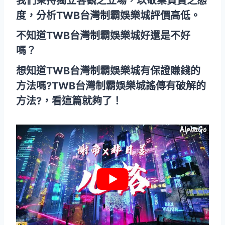
我們秉持獨立客觀之立場，以敬業負責之態
度，分析TWB台灣制霸娛樂城評價高低。
不知道TWB台灣制霸娛樂城好還是不好
嗎？
想知道TWB台灣制霸娛樂城有保證賺錢的
方法嗎?TWB台灣制霸娛樂城謠傳有破解的
方法?，看這篇就夠了！