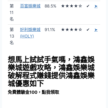
第
百富娛樂城
88.5%
★★★★☆
✔
➤
11
名
第
好利娛樂城
91.1%
★★★★☆
✔
➤
13
(HOLY)
名
想馬上試試手氣嗎，鴻鑫娛
樂城遊戲攻略，鴻鑫娛樂城
破解程式賺錢提供鴻鑫娛樂
城優惠如下
免費體驗金100，點我領取