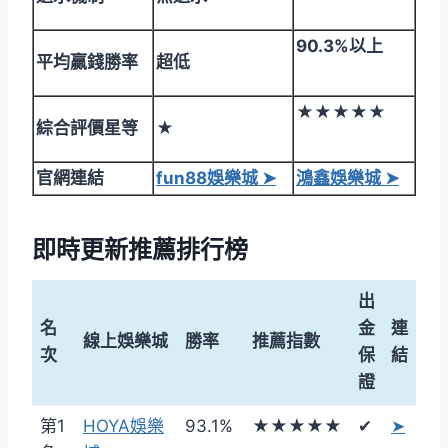
90.3%以上
平均贏錢勝率
超低
★★★★★
綜合評價星等
★
官網連結
fun88娛樂城 ➤
鴻鑫娛樂城 ➤
即時更新推薦排行榜
出
名
金
連
線上娛樂城
勝率
推薦指數
次
保
結
證
第1
HOYA娛樂
93.1%
★★★★★
✔
➤