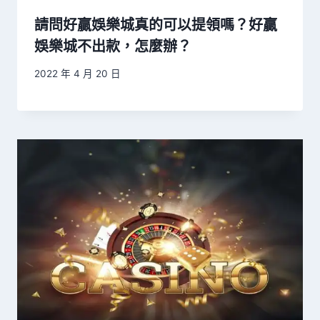
請問好贏娛樂城真的可以提領嗎？好贏
娛樂城不出款，怎麼辦？
By
2022 年 4 月 20 日
台
灣
博
弈
評
鑑
網