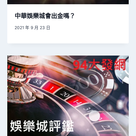
中華娛樂城會出金嗎？
By
2021 年 9 月 23 日
台
灣
博
弈
評
鑑
網