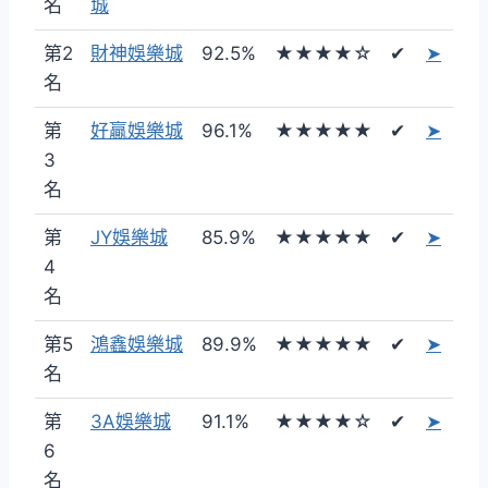
名
城
第2
財神娛樂城
92.5%
★★★★☆
✔
➤
名
第
好贏娛樂城
96.1%
★★★★★
✔
➤
3
名
第
JY娛樂城
85.9%
★★★★★
✔
➤
4
名
第5
鴻鑫娛樂城
89.9%
★★★★★
✔
➤
名
第
3A娛樂城
91.1%
★★★★☆
✔
➤
6
名