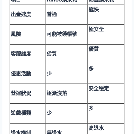
極快
出金速度
普通
極安全
風險
可能被鎖帳號
優質
客服態度
劣質
多
優惠活動
少
安全穩定
營運狀況
逐漸沒落
多
遊戲種類
少
高退水
退水機制
無退水