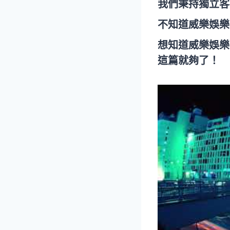
我們秉持獨立客
不知道威樂娛樂
想知道威樂娛樂
這篇就夠了！