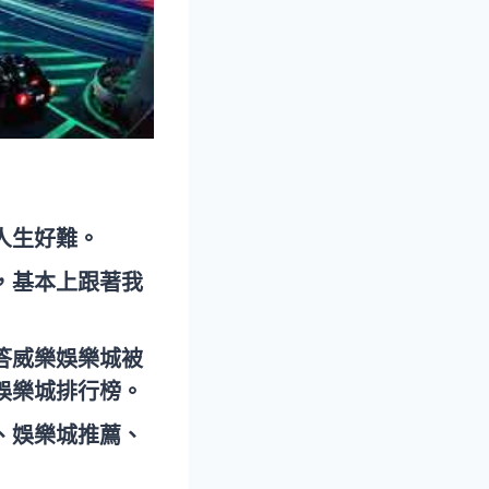
人生好難。
，基本上跟著我
答威樂娛樂城被
娛樂城排行榜。
、娛樂城推薦、