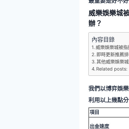
最重要是好不好贏
威樂娛樂城
辦？
內容目錄
威樂娛樂城被指
即時更新推薦排
其他威樂娛樂城
Related posts:
我們以博弈娛樂
利用以上幾點分
項目
出金速度