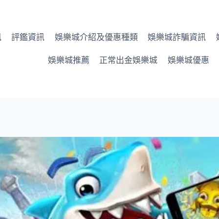
訊
評鑑資訊
娛樂城介紹及優惠種類
娛樂城詐騙資訊
娛樂城推薦
正常出金娛樂城
娛樂城優惠