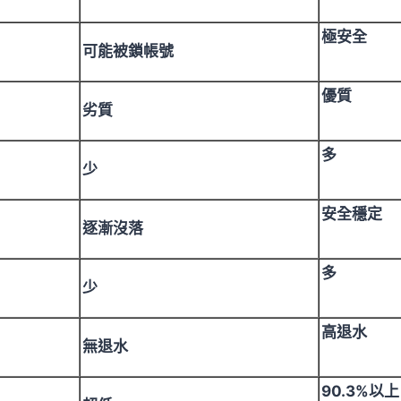
極安全
可能被鎖帳號
優質
劣質
多
少
安全穩定
逐漸沒落
多
少
高退水
無退水
90.3%以上