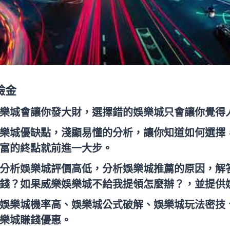
驗金
樂城會讓你發大財，選擇錯的娛樂城只會讓你覺得
樂城優缺點，淺顯易懂的分析，讓你知道如何選擇
富的終點就前進一大步。
分析娛樂城評價高低，分析娛樂城推薦的原因，解
錢？如果威樂娛樂城不給我提領怎麼辦？，並提供
娛樂城機率高、娛樂城公式破解、娛樂城玩法密技
樂城賺錢優惠。