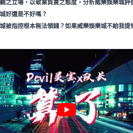
觀之立場，以敬業負責之態度，分析威樂娛樂城評
城好還是不好嗎？
城被指控根本無法領錢？如果威樂娛樂城不給我提