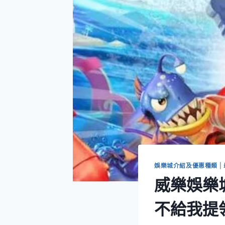
娛樂城介紹及優惠種類
|
威樂娛樂
不給我提