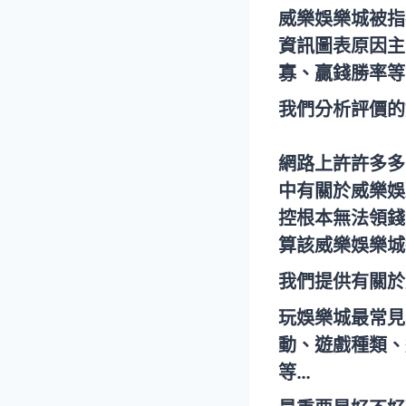
威樂娛樂城被指
資訊圖表原因主
寡、贏錢勝率等
我們分析評價的
網路上許許多多
中有關於威樂娛
控根本無法領錢
算該威樂娛樂城
我們提供有關於
玩娛樂城最常見
動、遊戲種類、
等…