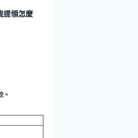
我提領怎麼
較。