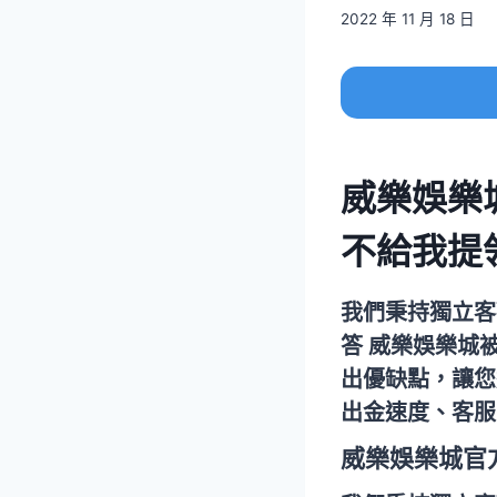
By
2022 年 11 月 18 日
台
灣
博
弈
評
鑑
網
威樂娛樂
不給我提
我們秉持獨立客
答 威樂娛樂城
出優缺點，讓您
出金速度、客服
威樂娛樂城官