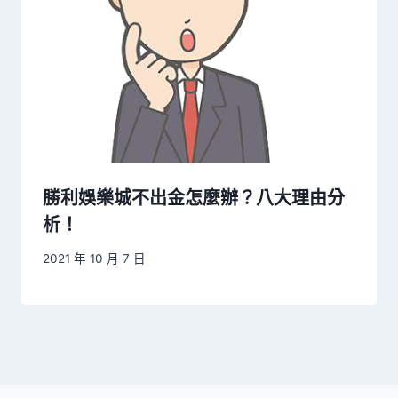
勝利娛樂城不出金怎麼辦？八大理由分
析！
By
2021 年 10 月 7 日
台
灣
博
弈
評
鑑
網