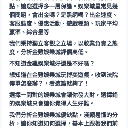
點，讓您選擇多一層保護。娛樂城最常見幾
個問題，會出金嗎？是黑網嗎？出金速度、
客服態度、優惠活動、遊戲種類、玩家平均
贏率、綜合星等
我們秉持獨立客觀之立場，以敬業負責之態
度，分析金雞娛樂城評價高低。
不知道金雞娛樂城好還是不好嗎？
想知道在金雞娛樂城玩博奕遊戲，收到法院
傳單怎麼辦？，看這篇就夠了！
選擇一間對的娛樂城會讓你發大財，選擇錯
的娛樂城只會讓你覺得人生好難。
我們分析金雞娛樂城優缺點，淺顯易懂的分
析，讓你知道如何選擇，基本上跟著我們前