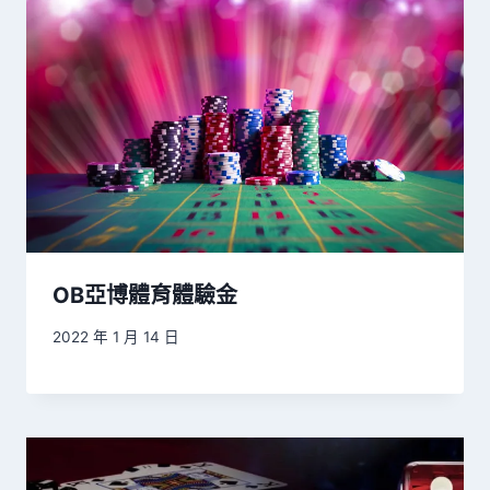
網
OB亞博體育體驗金
By
2022 年 1 月 14 日
台
灣
博
弈
評
鑑