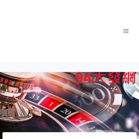
Skip
to
content