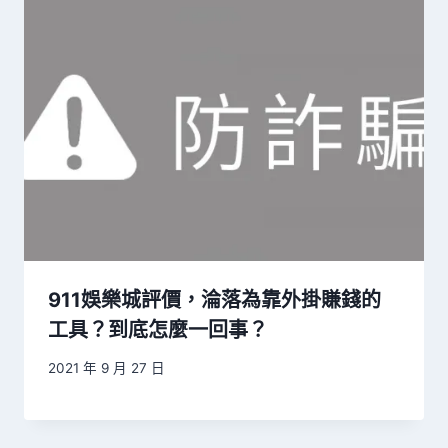
評
鑑
網
911娛樂城評價，淪落為靠外掛賺錢的
工具？到底怎麼一回事？
By
2021 年 9 月 27 日
台
灣
博