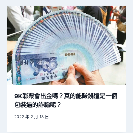
弈
評
鑑
網
9K彩票會出金嗎？真的能賺錢還是一個
包裝過的詐騙呢？
By
2022 年 2 月 18 日
台
灣