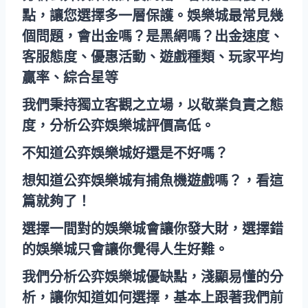
點，讓您選擇多一層保護。娛樂城最常見幾
個問題，會出金嗎？是黑網嗎？出金速度、
客服態度、優惠活動、遊戲種類、玩家平均
贏率、綜合星等
我們秉持獨立客觀之立場，以敬業負責之態
度，分析公弈娛樂城評價高低。
不知道公弈娛樂城好還是不好嗎？
想知道公弈娛樂城有捕魚機遊戲嗎？，看這
篇就夠了！
選擇一間對的娛樂城會讓你發大財，選擇錯
的娛樂城只會讓你覺得人生好難。
我們分析公弈娛樂城優缺點，淺顯易懂的分
析，讓你知道如何選擇，基本上跟著我們前