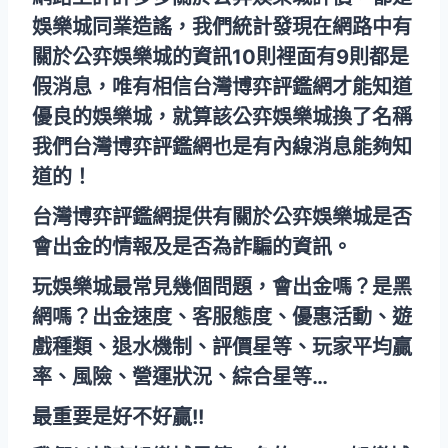
娛樂城同業造謠，我們統計發現在網路中有
關於公弈娛樂城的資訊10則裡面有9則都是
假消息，唯有相信台灣博弈評鑑網才能知道
優良的娛樂城，就算該公弈娛樂城換了名稱
我們台灣博弈評鑑網也是有內線消息能夠知
道的！
台灣博弈評鑑網提供有關於公弈娛樂城是否
會出金的情報及是否為詐騙的資訊。
玩娛樂城最常見幾個問題，會出金嗎？是黑
網嗎？出金速度、客服態度、優惠活動、遊
戲種類、退水機制、評價星等、玩家平均贏
率、風險、營運狀況、綜合星等…
最重要是好不好贏!!