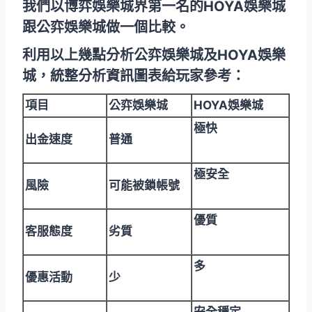
我們以博弈娛樂城界第一名的HOYA娛樂城
跟公弈娛樂城做一個比較。
利用以上幾點分析公弈娛樂城及HOYA娛樂
城，統整分析資訊圖表給玩家參考：
項目
公弈娛樂城
HOYA娛樂城
極快
出金速度
普通
極安全
風險
可能被鎖帳號
優質
客服態度
劣質
多
優惠活動
少