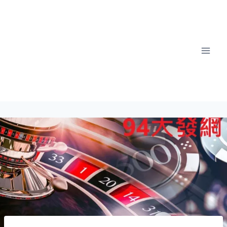
Skip
to
content