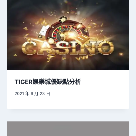
網
TIGER娛樂城優缺點分析
By
2021 年 9 月 23 日
台
灣
博
弈
評
鑑