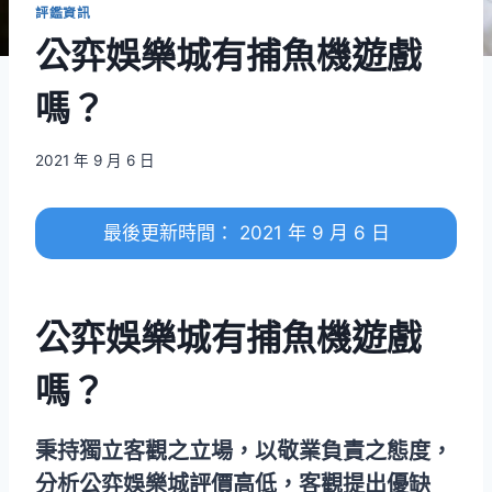
評鑑資訊
公弈娛樂城有捕魚機遊戲
嗎？
By
2021 年 9 月 6 日
台
灣
博
最後更新時間： 2021 年 9 月 6 日
弈
評
鑑
網
公弈娛樂城有捕魚機遊戲
嗎？
秉持獨立客觀之立場，以敬業負責之態度，
分析公弈娛樂城評價高低，客觀提出優缺