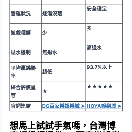
安全穩定
營運狀況
逐漸沒落
多
遊戲種類
少
高退水
退水機制
無退水
93.7%以上
平均贏錢勝
超低
率
★★★★★
綜合評價星
★
等
官網連結
DG百家樂娛樂城 ➤
HOYA娛樂城 ➤
想馬上試試手氣嗎，台灣博