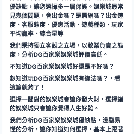
優缺點，讓您選擇多一層保護。娛樂城最常
見幾個問題，會出金嗎？是黑網嗎？出金速
度、客服態度、優惠活動、遊戲種類、玩家
平均贏率、綜合星等
我們秉持獨立客觀之立場，以敬業負責之態
度，分析DG百家樂娛樂城評價高低。
不知道DG百家樂娛樂城好還是不好嗎？
想知道玩DG百家樂娛樂城有違法嗎？，看
這篇就夠了！
選擇一間對的娛樂城會讓你發大財，選擇錯
的娛樂城只會讓你覺得人生好難。
我們分析DG百家樂娛樂城優缺點，淺顯易
懂的分析，讓你知道如何選擇，基本上跟著