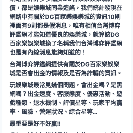
價，都是娛樂城同業造謠，我們統計發現在
網路中有關於DG百家樂娛樂城的資訊10則
裡面有9則都是假消息，唯有相信台灣博弈
評鑑網才能知道優良的娛樂城，就算該DG
百家樂娛樂城換了名稱我們台灣博弈評鑑網
也是有內線消息能夠知道的！
台灣博弈評鑑網提供有關於DG百家樂娛樂
城是否會出金的情報及是否為詐騙的資訊。
玩娛樂城最常見幾個問題，會出金嗎？是黑
網嗎？出金速度、客服態度、優惠活動、遊
戲種類、退水機制、評價星等、玩家平均贏
率、風險、營運狀況、綜合星等…
最重要是好不好贏!!