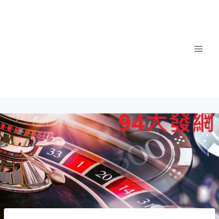
Skip
to
content