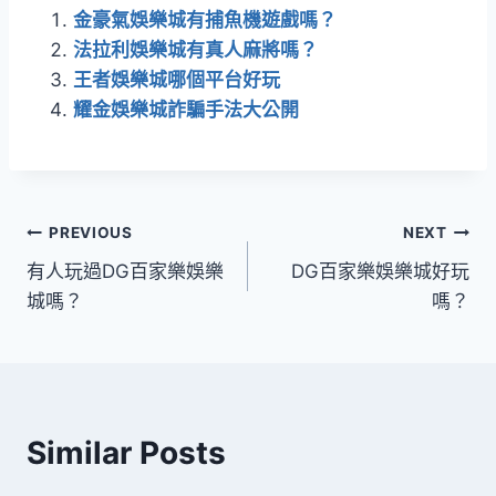
金豪氣娛樂城有捕魚機遊戲嗎？
法拉利娛樂城有真人麻將嗎？
王者娛樂城哪個平台好玩
耀金娛樂城詐騙手法大公開
文
PREVIOUS
NEXT
有人玩過DG百家樂娛樂
DG百家樂娛樂城好玩
章
城嗎？
嗎？
導
覽
Similar Posts