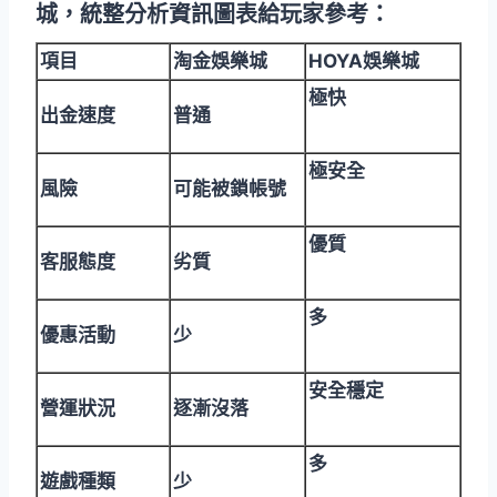
城，統整分析資訊圖表給玩家參考：
項目
淘金娛樂城
HOYA娛樂城
極快
出金速度
普通
極安全
風險
可能被鎖帳號
優質
客服態度
劣質
多
優惠活動
少
安全穩定
營運狀況
逐漸沒落
多
遊戲種類
少