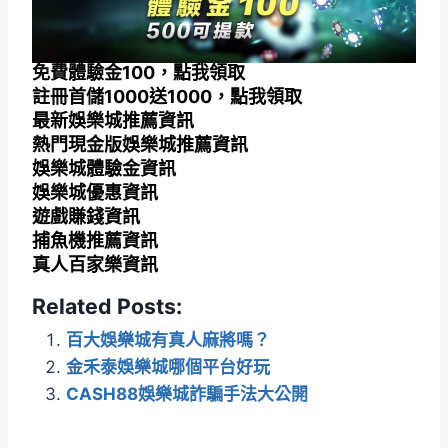
免費體驗金100，點我領取
註冊首儲1000送1000，點我領取
最新娛樂城推薦資訊
熱門現金版娛樂城推薦資訊
娛樂城體驗金資訊
娛樂城優惠資訊
遊戲賺錢資訊
捕魚機推薦資訊
真人百家樂資訊
Related Posts:
百大娛樂城有真人麻將嗎？
金禾泰娛樂城哪個平台好玩
CASH88娛樂城詐騙手法大公開