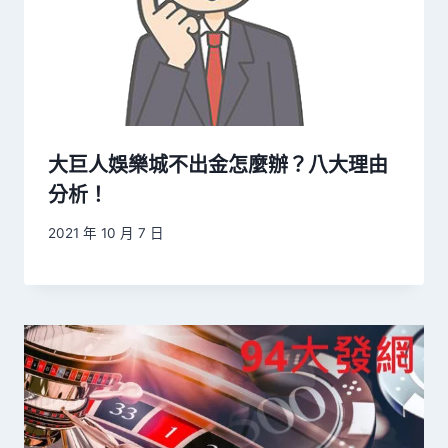
大巨人娛樂城不出金怎麼辦？八大理由
分析！
By
2021 年 10 月 7 日
台
灣
博
弈
評
鑑
網