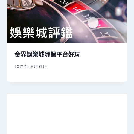
金界娛樂城哪個平台好玩
By
2021 年 9 月 6 日
台
灣
博
弈
評
鑑
網