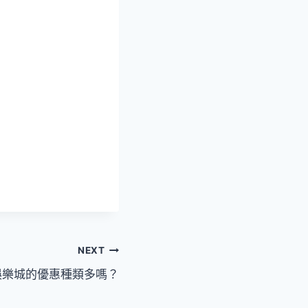
NEXT
娛樂城的優惠種類多嗎？