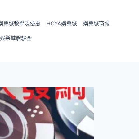
娛樂城教學及優惠
HOYA娛樂城
娛樂城商城
娛樂城體驗金