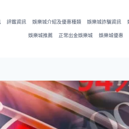
訊
評鑑資訊
娛樂城介紹及優惠種類
娛樂城詐騙資訊
娛樂城推薦
正常出金娛樂城
娛樂城優惠