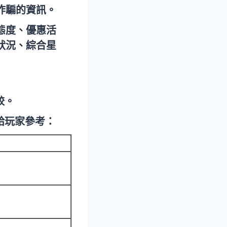
詐騙的資訊。
態度、優惠活
狀況、綜合星
較。
給玩家參考：