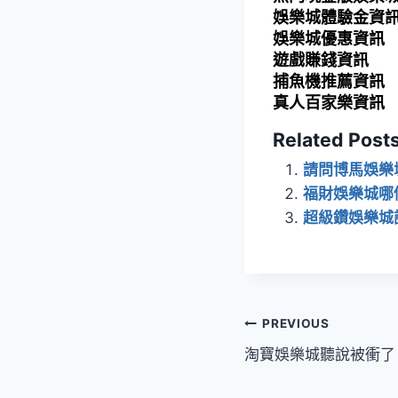
娛樂城體驗金資
娛樂城優惠資訊
遊戲賺錢資訊
捕魚機推薦資訊
真人百家樂資訊
Related Posts
請問博馬娛樂
福財娛樂城哪
超級鑽娛樂城
文
PREVIOUS
淘寶娛樂城聽說被衝了
章