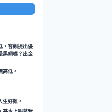
低，客觀提出優
是黑網嗎？出金
價高低。
人生好難。
，基本上跟著我