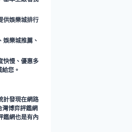
提供娛樂城排行
、娛樂城推薦、
度快慢、優惠多
城給您。
統計發現在網路
台灣博弈評鑑網
評鑑網也是有內