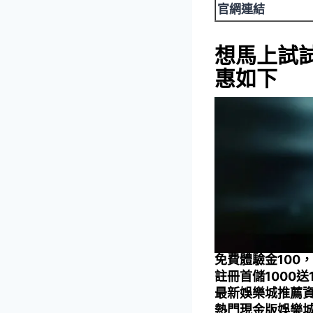
官網連結
想馬上試
惠如下
免費體驗金100
註冊首儲1000送
最新娛樂城推薦
熱門現金版娛樂